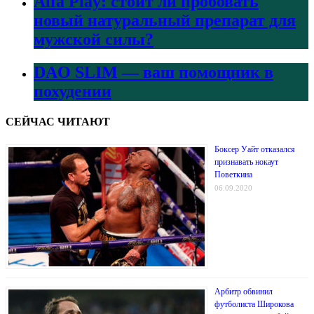
Alfa Play: стоит ли пробовать
новый натуральный препарат для
мужской силы?
DAO SLIM — ваш помощник в
похудении
СЕЙЧАС ЧИТАЮТ
Боксер Уайт отказался
признавать нокаут
Поветкина
06.09.2020
Арбитр обвинил
футболиста Широкова