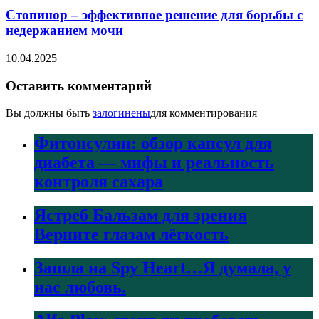
Стопинор – эффективное решение для борьбы с
недержанием мочи
10.04.2025
Оставить комментарий
Вы должны быть
залогинены
для комментирования
Фитонсулин: обзор капсул для
диабета — мифы и реальность
контроля сахара
Ястреб Бальзам для зрения
Верните глазам лёгкость
Зашла на Spy Heart…Я думала, у
нас любовь.