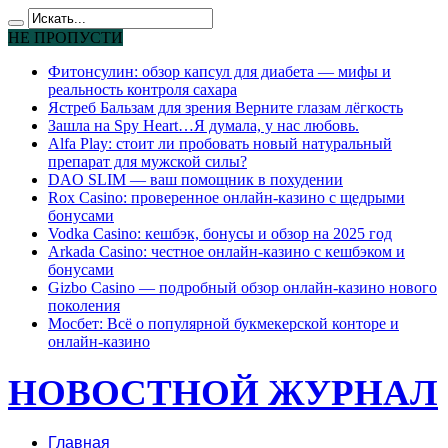
НЕ ПРОПУСТИ
Фитонсулин: обзор капсул для диабета — мифы и
реальность контроля сахара
Ястреб Бальзам для зрения Верните глазам лёгкость
Зашла на Spy Heart…Я думала, у нас любовь.
Alfa Play: стоит ли пробовать новый натуральный
препарат для мужской силы?
DAO SLIM — ваш помощник в похудении
Rox Casino: проверенное онлайн-казино с щедрыми
бонусами
Vodka Casino: кешбэк, бонусы и обзор на 2025 год
Arkada Casino: честное онлайн-казино с кешбэком и
бонусами
Gizbo Casino — подробный обзор онлайн-казино нового
поколения
Мосбет: Всё о популярной букмекерской конторе и
онлайн-казино
НОВОСТНОЙ ЖУРНАЛ
Главная