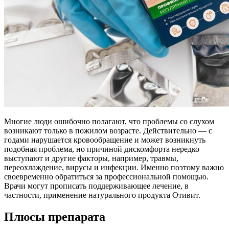
Многие люди ошибочно полагают, что проблемы со слухом
возникают только в пожилом возрасте. Действительно — с
годами нарушается кровообращение и может возникнуть
подобная проблема, но причиной дискомфорта нередко
выступают и другие факторы, например, травмы,
переохлаждение, вирусы и инфекции. Именно поэтому важно
своевременно обратиться за профессиональной помощью.
Врачи могут прописать поддерживающее лечение, в
частности, применение натурального продукта Отивит.
Плюсы препарата