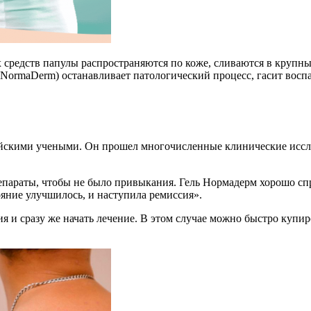
 средств папулы распространяются по коже, сливаются в крупны
NormaDerm) останавливает патологический процесс, гасит воспа
скими учеными. Он прошел многочисленные клинические исслед
епараты, чтобы не было привыкания. Гель Нормадерм хорошо спр
ояние улучшилось, и наступила ремиссия».
ия и сразу же начать лечение. В этом случае можно быстро купи