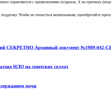
вно справляются с проявлениями псориаза. А на причину (неад
подделку. Чтобы не попасться мошенникам, приобретайте препа
аний СЕКРЕТНО Архивный документ №1989-042-С
 атаке НЛО на советских солдат
недержанием мочи