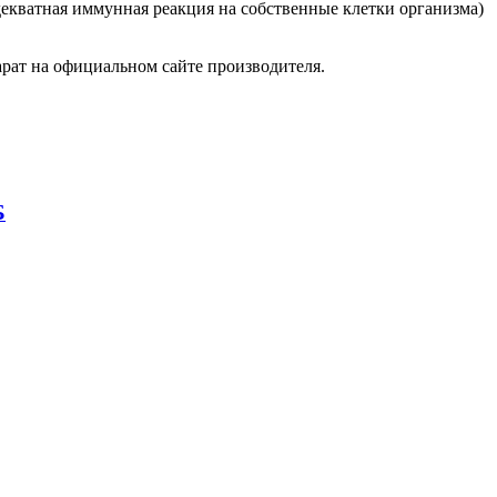
екватная иммунная реакция на собственные клетки организма)
рат на официальном сайте производителя.
Б