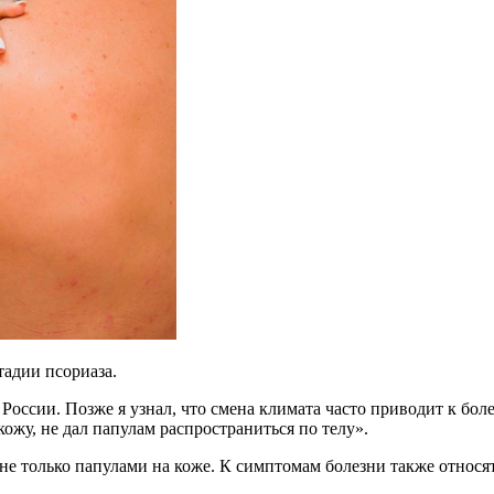
тадии псориаза.
 России. Позже я узнал, что смена климата часто приводит к бол
ожу, не дал папулам распространиться по телу».
е только папулами на коже. К симптомам болезни также относят