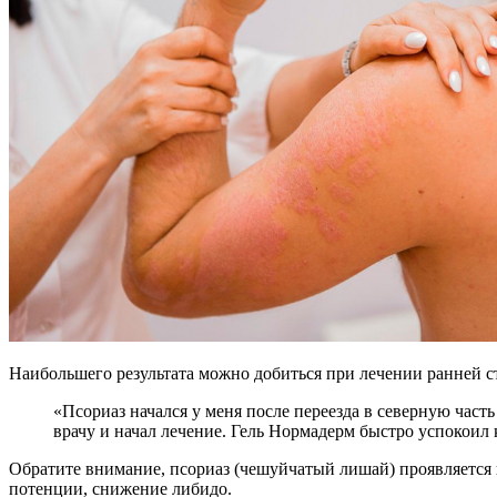
Наибольшего результата можно добиться при лечении ранней с
«Псориаз начался у меня после переезда в северную часть
врачу и начал лечение. Гель Нормадерм быстро успокоил к
Обратите внимание, псориаз (чешуйчатый лишай) проявляется н
потенции, снижение либидо.