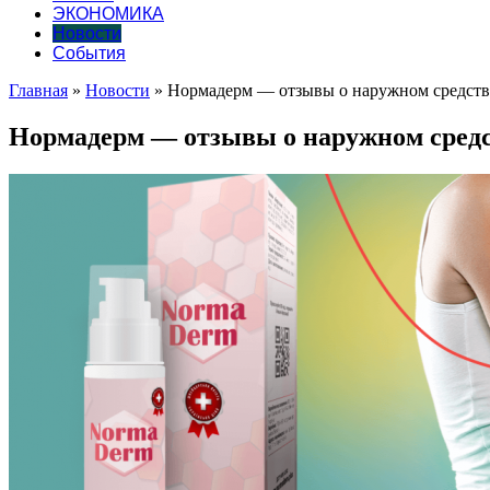
ЭКОНОМИКА
Новости
События
Главная
»
Новости
»
Нормадерм — отзывы о наружном средств
Нормадерм — отзывы о наружном сред