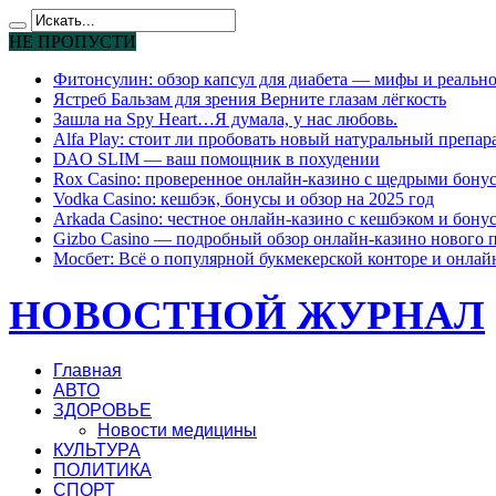
НЕ ПРОПУСТИ
Фитонсулин: обзор капсул для диабета — мифы и реально
Ястреб Бальзам для зрения Верните глазам лёгкость
Зашла на Spy Heart…Я думала, у нас любовь.
Alfa Play: стоит ли пробовать новый натуральный препар
DAO SLIM — ваш помощник в похудении
Rox Casino: проверенное онлайн-казино с щедрыми бону
Vodka Casino: кешбэк, бонусы и обзор на 2025 год
Arkada Casino: честное онлайн-казино с кешбэком и бону
Gizbo Casino — подробный обзор онлайн-казино нового 
Мосбет: Всё о популярной букмекерской конторе и онлай
НОВОСТНОЙ ЖУРНАЛ
Главная
АВТО
ЗДОРОВЬЕ
Новости медицины
КУЛЬТУРА
ПОЛИТИКА
СПОРТ