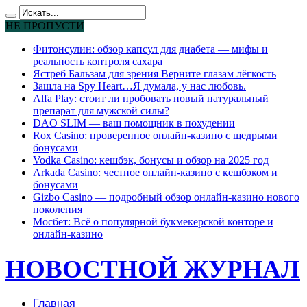
НЕ ПРОПУСТИ
Фитонсулин: обзор капсул для диабета — мифы и
реальность контроля сахара
Ястреб Бальзам для зрения Верните глазам лёгкость
Зашла на Spy Heart…Я думала, у нас любовь.
Alfa Play: стоит ли пробовать новый натуральный
препарат для мужской силы?
DAO SLIM — ваш помощник в похудении
Rox Casino: проверенное онлайн-казино с щедрыми
бонусами
Vodka Casino: кешбэк, бонусы и обзор на 2025 год
Arkada Casino: честное онлайн-казино с кешбэком и
бонусами
Gizbo Casino — подробный обзор онлайн-казино нового
поколения
Мосбет: Всё о популярной букмекерской конторе и
онлайн-казино
НОВОСТНОЙ ЖУРНАЛ
Главная