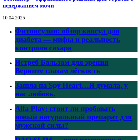
недержанием мочи
10.04.2025
Фитонсулин: обзор капсул для
диабета — мифы и реальность
контроля сахара
Ястреб Бальзам для зрения
Верните глазам лёгкость
Зашла на Spy Heart…Я думала, у
нас любовь.
Alfa Play: стоит ли пробовать
новый натуральный препарат для
мужской силы?