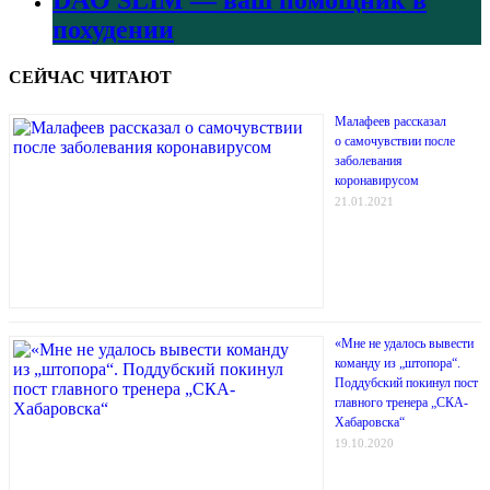
DAO SLIM — ваш помощник в
похудении
СЕЙЧАС ЧИТАЮТ
Малафеев рассказал
о самочувствии после
заболевания
коронавирусом
21.01.2021
«Мне не удалось вывести
команду из „штопора“.
Поддубский покинул пост
главного тренера „СКА-
Хабаровска“
19.10.2020