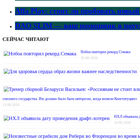
Alfa Play: стоит ли пробовать нов
DAO SLIM — ваш помощник в поху
СЕЙЧАС ЧИТАЮТ
Нобоа повторил рекорд Семака
20.08.2020
союзного государства. Им должно было быть интересно, когда меняли Конституцию»
13.08.2020
НХЛ объявила д
24.06.2020