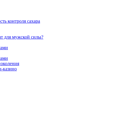
сть контроля сахара
ат для мужской силы?
сами
сами
поколения
н-казино