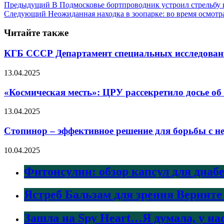
Предыдущий
В Подмосковье бортпроводник устроил стрельбу 
Следующий
Неожиданная находка в зоопарке: во время осмот
Читайте также
КГБ СССР Департамент специальных исследов
13.04.2025
«Космическая месть»: ЦРУ рассекретило досье об
13.04.2025
Стопинор – эффективное решение для борьбы с 
10.04.2025
Фитонсулин: обзор капсул для диаб
Ястреб Бальзам для зрения Верните
Зашла на Spy Heart…Я думала, у на