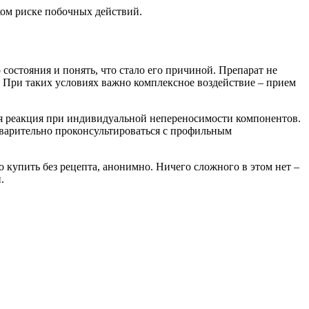
ом риске побочных действий.
состояния и понять, что стало его причиной. Препарат не
. При таких условиях важно комплексное воздействие – прием
ая реакция при индивидуальной непереносимости компонентов.
едварительно проконсультироваться с профильным
 купить без рецепта, анонимно. Ничего сложного в этом нет –
.