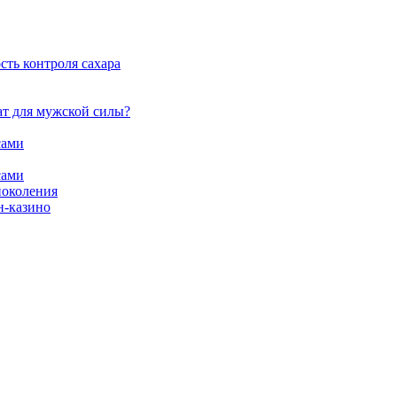
сть контроля сахара
ат для мужской силы?
сами
сами
поколения
н-казино