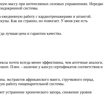
ечную массу при интенсивных силовых упражнениях. Нередко
 эндокринной системы.
на ежедневную работу с кардиотренажерами и штангой.
кулы. Как ни странно, но помогает. У меня уже есть
а лучшая цена и гарантии качества.
ксы почти всегда менее эффективны, чем аптечные аналоги.
льтат. Плюс – наличие у капсул сертификатов соответствия и
на, экстрактов африканского манго, стручкового перца,
ную работу пищеварительной системы.
ют устранение хронического запора, снижение уровня