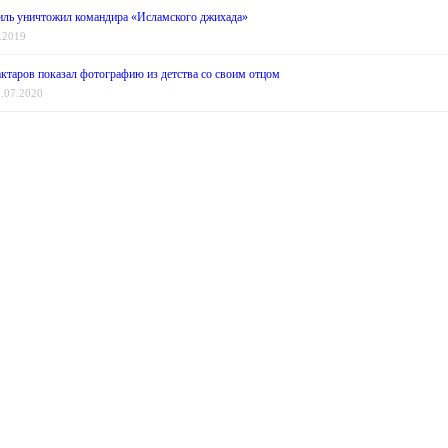
иль уничтожил командира «Исламского джихада»
.2019
ктаров показал фотографию из детства со своим отцом
.07.2020