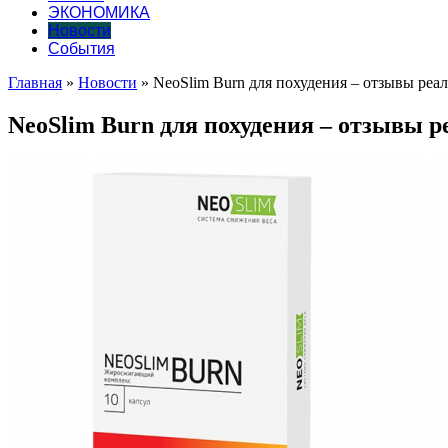
ЭКОНОМИКА
Новости
События
Главная
»
Новости
»
NeoSlim Burn для похудения – отзывы реа
NeoSlim Burn для похудения – отзывы 