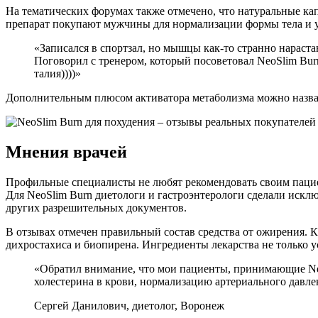
На тематических форумах также отмечено, что натуральные к
препарат покупают мужчины для нормализации формы тела и у
«Записался в спортзал, но мышцы как-то странно нараста
Поговорил с тренером, который посоветовал NeoSlim Burn
талия))))»
Дополнительным плюсом активатора метаболизма можно назват
Мнения врачей
Профильные специалисты не любят рекомендовать своим пациен
Для NeoSlim Burn диетологи и гастроэнтерологи сделали исклю
других разрешительных документов.
В отзывах отмечен правильный состав средства от ожирения. К
дихростахиса и биопирена. Ингредиенты лекарства не только 
«Обратил внимание, что мои пациенты, принимающие Neo
холестерина в крови, нормализацию артериального давл
Сергей Данилович, диетолог, Воронеж