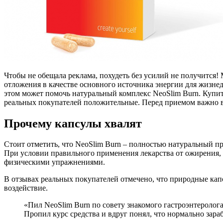
Чтобы не обещала реклама, похудеть без усилий не получится! 
отложения в качестве основного источника энергии для жизнеде
этом может помочь натуральный комплекс NeoSlim Burn. Купит
реальных покупателей положительные. Перед приемом важно 
Прочему капсулы хвалят
Стоит отметить, что NeoSlim Burn – полностью натуральный пр
При условии правильного применения лекарства от ожирения, 
физическими упражнениями.
В отзывах реальных покупателей отмечено, что природные ка
воздействие.
«Пил NeoSlim Burn по совету знакомого гастроэнтеролога
Пропил курс средства и вдруг понял, что нормально зара