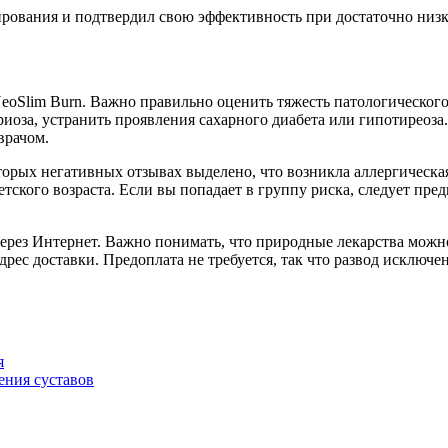
рования и подтвердил свою эффективность при достаточно низк
oSlim Burn. Важно правильно оценить тяжесть патологического 
иоза, устранить проявления сахарного диабета или гипотиреоза
врачом.
торых негативных отзывах выделено, что возникла аллергическ
етского возраста. Если вы попадает в группу риска, следует пр
через Интернет. Важно понимать, что природные лекарства можно
рес доставки. Предоплата не требуется, так что развод исключен
я
ения суставов