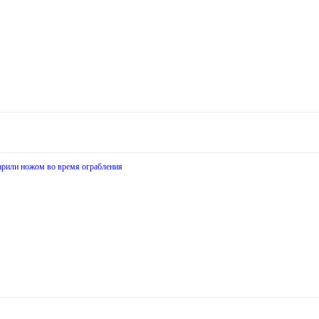
арили ножом во время ограбления