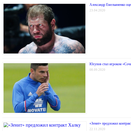
Александр Емельяненко оц
23.04.2020
Юсупов стал игроком «Соч
08.09.2020
«Зенит» предложил контрак
22.11.2020