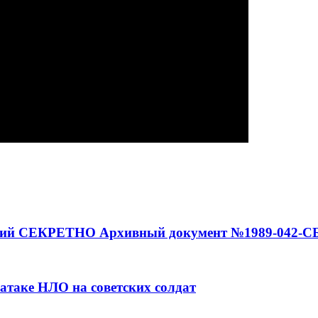
аний СЕКРЕТНО Архивный документ №1989-042-С
 атаке НЛО на советских солдат