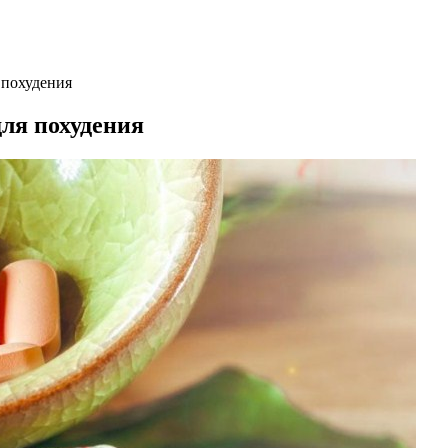
 похудения
ля похудения