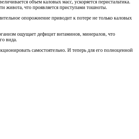
еличивается объем каловых масс, ускоряется перистальтика.
ти живота, что проявляется приступами тошноты.
ительное опорожнение приводит к потере не только каловых
Организм ощущает дефицит витаминов, минералов, что
го вида.
нкционировать самостоятельно. И теперь для его полноценной