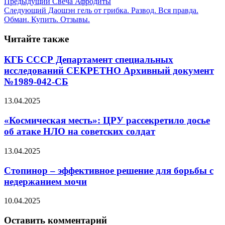
Предыдущий
Свеча Афродиты
Следующий
Даошэн гель от грибка. Развод. Вся правда.
Обман. Купить. Отзывы.
Читайте также
КГБ СССР Департамент специальных
исследований СЕКРЕТНО Архивный документ
№1989-042-СБ
13.04.2025
«Космическая месть»: ЦРУ рассекретило досье
об атаке НЛО на советских солдат
13.04.2025
Стопинор – эффективное решение для борьбы с
недержанием мочи
10.04.2025
Оставить комментарий