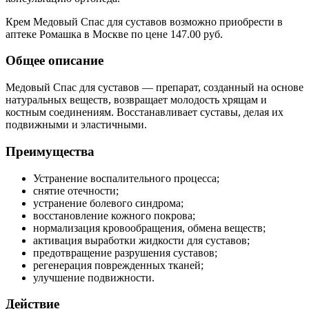
Крем Медовый Спас для суставов возможно приобрести в
аптеке Ромашка в Москве по цене 147.00 руб.
Общее описание
Медовый Спас для суставов — препарат, созданный на основе
натуральных веществ, возвращает молодость хрящам и
костным соединениям. Восстанавливает суставы, делая их
подвижными и эластичными.
Преимущества
Устранение воспалительного процесса;
снятие отечности;
устранение болевого синдрома;
восстановление кожного покрова;
нормализация кровообращения, обмена веществ;
активация выработки жидкости для суставов;
предотвращение разрушения суставов;
регенерация поврежденных тканей;
улучшение подвижности.
Действие