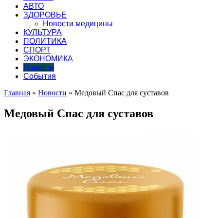
АВТО
ЗДОРОВЬЕ
Новости медицины
КУЛЬТУРА
ПОЛИТИКА
СПОРТ
ЭКОНОМИКА
Новости
События
Главная
»
Новости
»
Медовый Спас для суставов
Медовый Спас для суставов