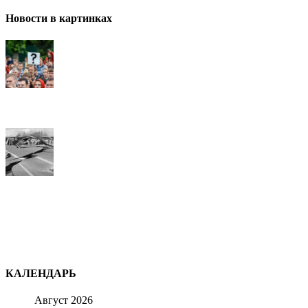
Новости в картинках
КАЛЕНДАРЬ
Август 2026