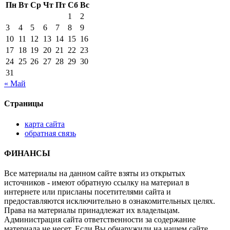
Пн
Вт
Ср
Чт
Пт
Сб
Вс
1
2
3
4
5
6
7
8
9
10
11
12
13
14
15
16
17
18
19
20
21
22
23
24
25
26
27
28
29
30
31
« Май
Страницы
карта сайта
обратная связь
ФИНАНСЫ
Все материалы на данном сайте взяты из открытых
источников - имеют обратную ссылку на материал в
интернете или присланы посетителями сайта и
предоставляются исключительно в ознакомительных целях.
Права на материалы принадлежат их владельцам.
Администрация сайта ответственности за содержание
материала не несет. Если Вы обнаружили на нашем сайте