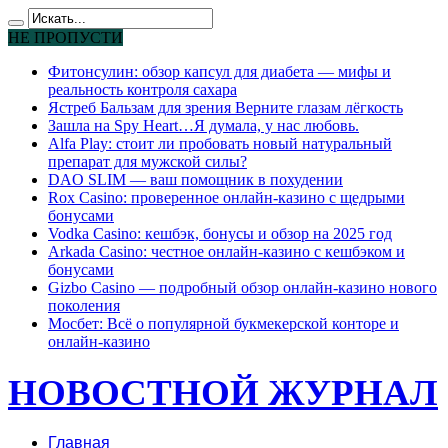
НЕ ПРОПУСТИ
Фитонсулин: обзор капсул для диабета — мифы и
реальность контроля сахара
Ястреб Бальзам для зрения Верните глазам лёгкость
Зашла на Spy Heart…Я думала, у нас любовь.
Alfa Play: стоит ли пробовать новый натуральный
препарат для мужской силы?
DAO SLIM — ваш помощник в похудении
Rox Casino: проверенное онлайн-казино с щедрыми
бонусами
Vodka Casino: кешбэк, бонусы и обзор на 2025 год
Arkada Casino: честное онлайн-казино с кешбэком и
бонусами
Gizbo Casino — подробный обзор онлайн-казино нового
поколения
Мосбет: Всё о популярной букмекерской конторе и
онлайн-казино
НОВОСТНОЙ ЖУРНАЛ
Главная