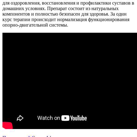
для оздоровления, восстановления и профилактики суставов в
домашних условиях. Препарат состоит из натуральных
компонентов и полностью безопасен для здоровья. За один
курс терапии происходит нормализация функционирования
опорно-двигательной системы.