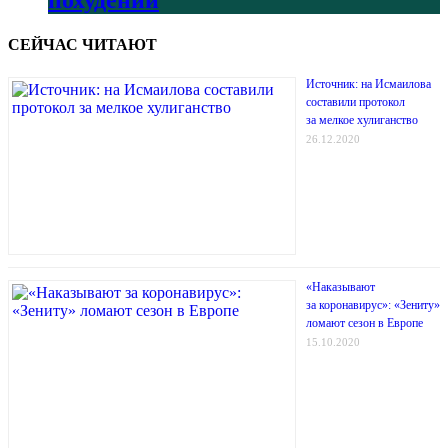
похудении
СЕЙЧАС ЧИТАЮТ
Источник: на Исмаилова
составили протокол
за мелкое хулиганство
26.12.2020
«Наказывают
за коронавирус»: «Зениту»
ломают сезон в Европе
15.10.2020