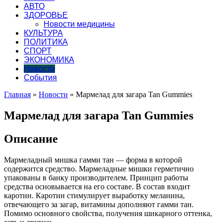
АВТО
ЗДОРОВЬЕ
Новости медицины
КУЛЬТУРА
ПОЛИТИКА
СПОРТ
ЭКОНОМИКА
Новости
События
Главная
»
Новости
»
Мармелад для загара Tan Gummies
Мармелад для загара Tan Gummies
Описание
Мармеладный мишка гамми тан — форма в которой
содержится средство. Мармеладные мишки герметично
упакованы в банку производителем. Принцип работы
средства основывается на его составе. В состав входит
каротин. Каротин стимулирует выработку меланина,
отвечающего за загар, витамины дополняют гамми тан.
Помимо основного свойства, получения шикарного оттенка,