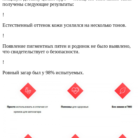
получены следующие результаты:
!
Естественный оттенок кожи усилился на несколько тонов.
!
Появление пигментных пятен и родинок не было выявлено,
что свидетельствует о безопасности.
!
Ровный загар был у 98% испытуемых.