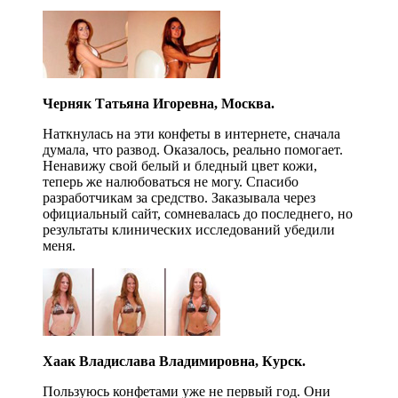
Черняк Татьяна Игоревна, Москва.
Наткнулась на эти конфеты в интернете, сначала
думала, что развод. Оказалось, реально помогает.
Ненавижу свой белый и бледный цвет кожи,
теперь же налюбоваться не могу. Спасибо
разработчикам за средство. Заказывала через
официальный сайт, сомневалась до последнего, но
результаты клинических исследований убедили
меня.
Хаак Владислава Владимировна, Курск.
Пользуюсь конфетами уже не первый год. Они