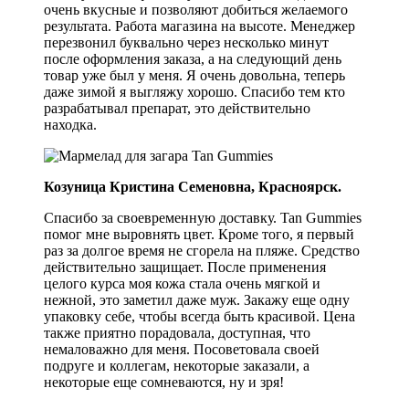
очень вкусные и позволяют добиться желаемого
результата. Работа магазина на высоте. Менеджер
перезвонил буквально через несколько минут
после оформления заказа, а на следующий день
товар уже был у меня. Я очень довольна, теперь
даже зимой я выгляжу хорошо. Спасибо тем кто
разрабатывал препарат, это действительно
находка.
Козуница Кристина Семеновна, Красноярск.
Спасибо за своевременную доставку. Tan Gummies
помог мне выровнять цвет. Кроме того, я первый
раз за долгое время не сгорела на пляже. Средство
действительно защищает. После применения
целого курса моя кожа стала очень мягкой и
нежной, это заметил даже муж. Закажу еще одну
упаковку себе, чтобы всегда быть красивой. Цена
также приятно порадовала, доступная, что
немаловажно для меня. Посоветовала своей
подруге и коллегам, некоторые заказали, а
некоторые еще сомневаются, ну и зря!