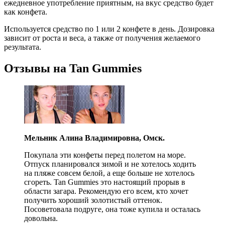
ежедневное употребление приятным, на вкус средство будет
как конфета.
Используется средство по 1 или 2 конфете в день. Дозировка
зависит от роста и веса, а также от получения желаемого
результата.
Отзывы на Tan Gummies
Мельник Алина Владимировна, Омск.
Покупала эти конфеты перед полетом на море.
Отпуск планировался зимой и не хотелось ходить
на пляже совсем белой, а еще больше не хотелось
сгореть. Tan Gummies это настоящий прорыв в
области загара. Рекомендую его всем, кто хочет
получить хороший золотистый оттенок.
Посоветовала подруге, она тоже купила и осталась
довольна.