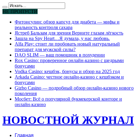
НЕ ПРОПУСТИ
Фитонсулин: обзор капсул для диабета — мифы и
реальность контроля сахара
Ястреб Бальзам для зрения Верните глазам лёгкость
Зашла на Spy Heart…Я думала, у нас любовь.
Alfa Play: стоит ли пробовать новый натуральный
препарат для мужской силы?
DAO SLIM — ваш помощник в похудении
Rox Casino: проверенное онлайн-казино с щедрыми
бонусами
Vodka Casino: кешбэк, бонусы и обзор на 2025 год
Arkada Casino: честное онлайн-казино с кешбэком и
бонусами
Gizbo Casino — подробный обзор онлайн-казино нового
поколения
Мосбет: Всё о популярной букмекерской конторе и
онлайн-казино
НОВОСТНОЙ ЖУРНАЛ
Главная