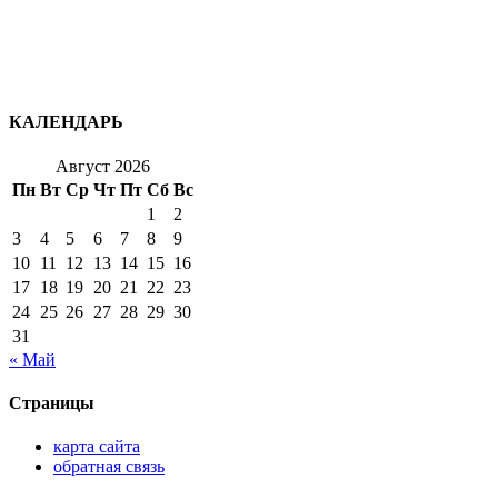
КАЛЕНДАРЬ
Август 2026
Пн
Вт
Ср
Чт
Пт
Сб
Вс
1
2
3
4
5
6
7
8
9
10
11
12
13
14
15
16
17
18
19
20
21
22
23
24
25
26
27
28
29
30
31
« Май
Страницы
карта сайта
обратная связь