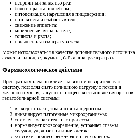
неприятный запах изо рта;
боли в правом подреберье;
интоксикация, нарушения в пищеварении;
потеря веса и слабость в теле;
снижение аппетита;
коричневые пятна на теле;
тошнота и рвота;
повышенная температура тела.
Может использоваться в качестве дополнительного источника
флаволигнанов, куркумина, байкалина, ресвератрола.
Фармакологическое действие
Препарат комплексно влияет на всю пищеварительную
систему, позволяя снять излишнюю нагрузку с печени и
желчного пузыря, запустить процесс восстановления органов
гепатобилиарной системы:
выводит шлаки, токсины и канцерогены;
ликвидирует патогенные микроорганизмы;
снимает воспалительные процессы;
нормализует кровообращение, устраняет спазмы
сосудов, улучшает питание клеток;
запускает процесс регенерации гепатоцитов;