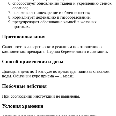
способствует обновлению тканей и укреплению стенок
органов;
налаживает пищеварение и обмен веществ;
нормализует дефекацию и газообразование;
предупреждает образование камней в желчных
протоках.
Противопоказания
Склонность к аллергическим реакциям по отношению к
компонентам препарата. Период беременности и лактации.
Способ применения и дозы
Дважды в день по 1 капсуле во время еды, запивая стаканом
воды. Обычный курс приема — 1 месяц.
Побочные действия
При соблюдении инструкции не выявлены.
Условия хранения