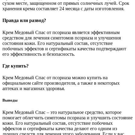
сухом месте, защищенном от прямых солнечных лучей. Срок
хранения крема составляет 24 месяца с даты изготовления.
Правда или развод?
Крем Медовый Спас от псориаза является эффективным
средством для лечения симптомов псориаза и улучшения
состояния кожи. Его натуральный состав, отсутствие
побочных эффектов и сертификаты качества подтверждают
его эффективность и безопасность.
Где купить?
Крем Медовый Спас от псориаза можно купить на
официальном сайте производителя, а также в некоторых
аптеках и магазинах здоровья.
Выводы
Крем Медовый Спас – это натуральное средство, которое
помогает облегчить симптомы псориаза и улучшить состояние
кожи. Его натуральный состав, отсутствие побочных
эффектов и сертификаты качества делают его одним из
лучших средств для лечения этого заболевания. Если у вас