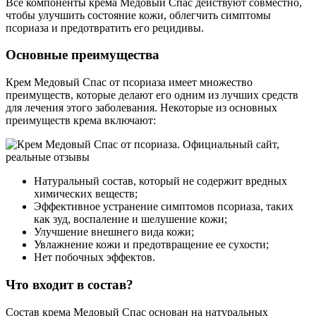
Все компоненты крема Медовый Спас действуют совместно,
чтобы улучшить состояние кожи, облегчить симптомы
псориаза и предотвратить его рецидивы.
Основные преимущества
Крем Медовый Спас от псориаза имеет множество
преимуществ, которые делают его одним из лучших средств
для лечения этого заболевания. Некоторые из основных
преимуществ крема включают:
Натуральный состав, который не содержит вредных
химических веществ;
Эффективное устранение симптомов псориаза, таких
как зуд, воспаление и шелушение кожи;
Улучшение внешнего вида кожи;
Увлажнение кожи и предотвращение ее сухости;
Нет побочных эффектов.
Что входит в состав?
Состав крема Медовый Спас основан на натуральных