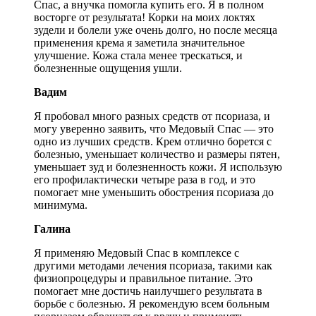
Спас, а внучка помогла купить его. Я в полном
восторге от результата! Корки на моих локтях
зудели и болели уже очень долго, но после месяца
применения крема я заметила значительное
улучшение. Кожа стала менее трескаться, и
болезненные ощущения ушли.
Вадим
Я пробовал много разных средств от псориаза, и
могу уверенно заявить, что Медовый Спас — это
одно из лучших средств. Крем отлично борется с
болезнью, уменьшает количество и размеры пятен,
уменьшает зуд и болезненность кожи. Я использую
его профилактически четыре раза в год, и это
помогает мне уменьшить обострения псориаза до
минимума.
Галина
Я применяю Медовый Спас в комплексе с
другими методами лечения псориаза, такими как
физиопроцедуры и правильное питание. Это
помогает мне достичь наилучшего результата в
борьбе с болезнью. Я рекомендую всем больным