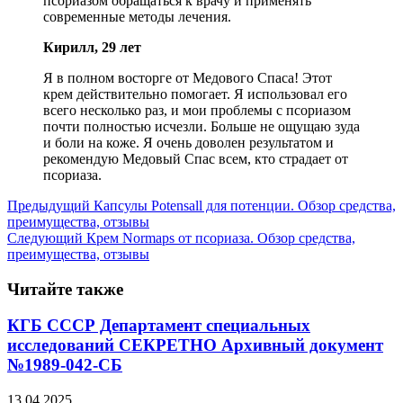
псориазом обращаться к врачу и применять
современные методы лечения.
Кирилл, 29 лет
Я в полном восторге от Медового Спаса! Этот
крем действительно помогает. Я использовал его
всего несколько раз, и мои проблемы с псориазом
почти полностью исчезли. Больше не ощущаю зуда
и боли на коже. Я очень доволен результатом и
рекомендую Медовый Спас всем, кто страдает от
псориаза.
Предыдущий
Капсулы Potensall для потенции. Обзор средства,
преимущества, отзывы
Следующий
Крем Normaps от псориаза. Обзор средства,
преимущества, отзывы
Читайте также
КГБ СССР Департамент специальных
исследований СЕКРЕТНО Архивный документ
№1989-042-СБ
13.04.2025