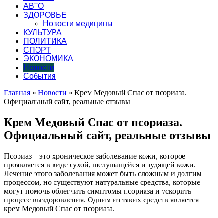
АВТО
ЗДОРОВЬЕ
Новости медицины
КУЛЬТУРА
ПОЛИТИКА
СПОРТ
ЭКОНОМИКА
Новости
События
Главная
»
Новости
»
Крем Медовый Спас от псориаза.
Официальный сайт, реальные отзывы
Крем Медовый Спас от псориаза.
Официальный сайт, реальные отзывы
Псориаз – это хроническое заболевание кожи, которое
проявляется в виде сухой, шелушащейся и зудящей кожи.
Лечение этого заболевания может быть сложным и долгим
процессом, но существуют натуральные средства, которые
могут помочь облегчить симптомы псориаза и ускорить
процесс выздоровления. Одним из таких средств является
крем Медовый Спас от псориаза.