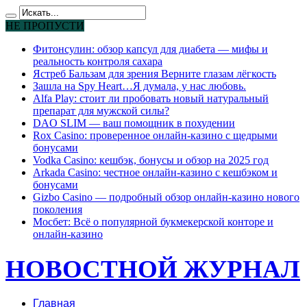
НЕ ПРОПУСТИ
Фитонсулин: обзор капсул для диабета — мифы и
реальность контроля сахара
Ястреб Бальзам для зрения Верните глазам лёгкость
Зашла на Spy Heart…Я думала, у нас любовь.
Alfa Play: стоит ли пробовать новый натуральный
препарат для мужской силы?
DAO SLIM — ваш помощник в похудении
Rox Casino: проверенное онлайн-казино с щедрыми
бонусами
Vodka Casino: кешбэк, бонусы и обзор на 2025 год
Arkada Casino: честное онлайн-казино с кешбэком и
бонусами
Gizbo Casino — подробный обзор онлайн-казино нового
поколения
Мосбет: Всё о популярной букмекерской конторе и
онлайн-казино
НОВОСТНОЙ ЖУРНАЛ
Главная