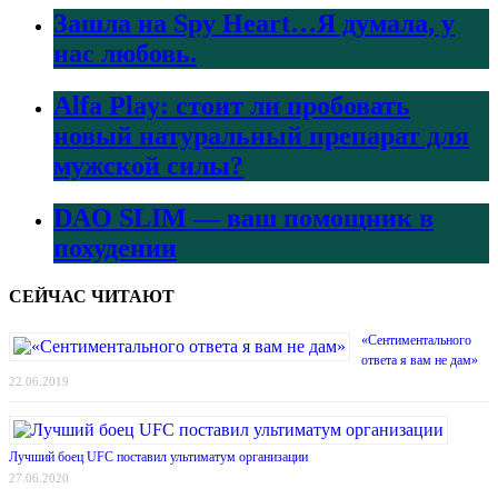
Зашла на Spy Heart…Я думала, у
нас любовь.
Alfa Play: стоит ли пробовать
новый натуральный препарат для
мужской силы?
DAO SLIM — ваш помощник в
похудении
СЕЙЧАС ЧИТАЮТ
«Сентиментального
ответа я вам не дам»
22.06.2019
Лучший боец UFC поставил ультиматум организации
27.06.2020