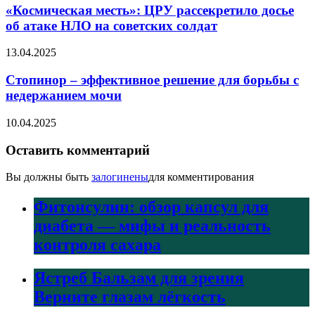
«Космическая месть»: ЦРУ рассекретило досье
об атаке НЛО на советских солдат
13.04.2025
Стопинор – эффективное решение для борьбы с
недержанием мочи
10.04.2025
Оставить комментарий
Вы должны быть
залогинены
для комментирования
Фитонсулин: обзор капсул для
диабета — мифы и реальность
контроля сахара
Ястреб Бальзам для зрения
Верните глазам лёгкость