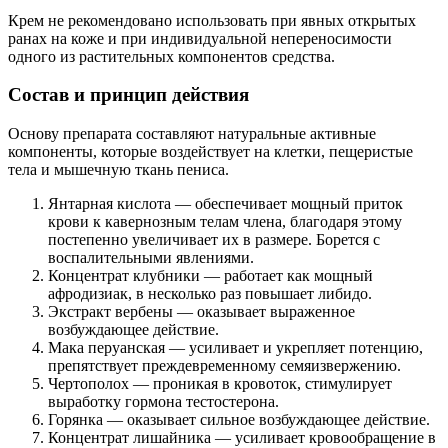
Крем не рекомендовано использовать при явных открытых
ранах на коже и при индивидуальной непереносимости
одного из растительных компонентов средства.
Состав и принцип действия
Основу препарата составляют натуральные активные
компоненты, которые воздействует на клетки, пещеристые
тела и мышечную ткань пениса.
Янтарная кислота — обеспечивает мощный приток
крови к кавернозным телам члена, благодаря этому
постепенно увеличивает их в размере. Борется с
воспалительными явлениями.
Концентрат клубники — работает как мощный
афродизиак, в несколько раз повышает либидо.
Экстракт вербены — оказывает выраженное
возбуждающее действие.
Мака перуанская — усиливает и укрепляет потенцию,
препятствует преждевременному семяизвержению.
Чертополох — проникая в кровоток, стимулирует
выработку гормона тестостерона.
Горянка — оказывает сильное возбуждающее действие.
Концентрат лишайника — усиливает кровообращение в