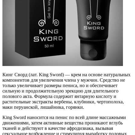
Кинг Сворд (лат. King Sword) — крем на основе натуральных
компонентов для увеличения члена у мужчин. Средство не
только увеличивает размеры пениса, но и обеспечивает
сильную и продолжительную эрекцию для длительного
полового акта. Формула содержит янтарную кислоту и
растительные экстракты вербены, клубники, чертополоха,
маки перуанской, лишайника, горянки.
King Sword наносится на пенис по всей длине массажными
движениями, затем активные вещества проникают вглубь
тканей и действуют в качестве афродизиака, вызывая
сексуальное возбуждение и стимулируя выработку половых