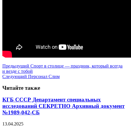
Предыдущий
Спорт в столице — праздник, который всегда
и везде с тобой
Следующий
Персонал Слим
Читайте также
КГБ СССР Департамент специальных
исследований СЕКРЕТНО Архивный документ
№1989-042-СБ
13.04.2025