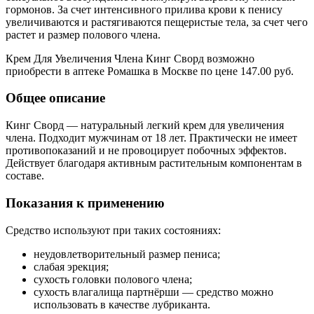
гормонов. За счет интенсивного прилива крови к пенису
увеличиваются и растягиваются пещеристые тела, за счет чего
растет и размер полового члена.
Крем Для Увеличения Члена Кинг Сворд возможно
приобрести в аптеке Ромашка в Москве по цене 147.00 руб.
Общее описание
Кинг Сворд — натуральный легкий крем для увеличения
члена. Подходит мужчинам от 18 лет. Практически не имеет
противопоказаний и не провоцирует побочных эффектов.
Действует благодаря активным растительным компонентам в
составе.
Показания к применению
Средство используют при таких состояниях:
неудовлетворительный размер пениса;
слабая эрекция;
сухость головки полового члена;
сухость влагалища партнёрши — средство можно
использовать в качестве лубриканта.