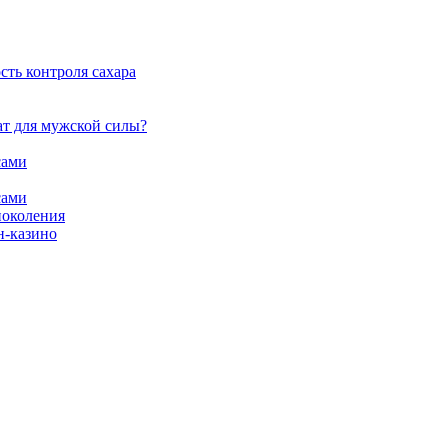
сть контроля сахара
ат для мужской силы?
сами
сами
поколения
н-казино