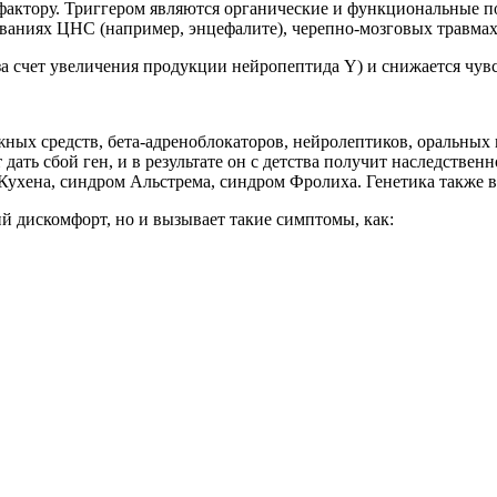
актору. Триггером являются органические и функциональные по
ниях ЦНС (например, энцефалите), черепно-мозговых травмах и
за счет увеличения продукции нейропептида Y) и снижается чув
ых средств, бета-адреноблокаторов, нейролептиков, оральных 
дать сбой ген, и в результате он с детства получит наследственн
Кухена, синдром Альстрема, синдром Фролиха. Генетика также
й дискомфорт, но и вызывает такие симптомы, как: