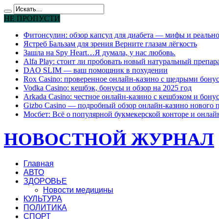
НЕ ПРОПУСТИ
Фитонсулин: обзор капсул для диабета — мифы и реально
Ястреб Бальзам для зрения Верните глазам лёгкость
Зашла на Spy Heart…Я думала, у нас любовь.
Alfa Play: стоит ли пробовать новый натуральный препар
DAO SLIM — ваш помощник в похудении
Rox Casino: проверенное онлайн-казино с щедрыми бону
Vodka Casino: кешбэк, бонусы и обзор на 2025 год
Arkada Casino: честное онлайн-казино с кешбэком и бону
Gizbo Casino — подробный обзор онлайн-казино нового 
Мосбет: Всё о популярной букмекерской конторе и онлай
НОВОСТНОЙ ЖУРНАЛ
Главная
АВТО
ЗДОРОВЬЕ
Новости медицины
КУЛЬТУРА
ПОЛИТИКА
СПОРТ