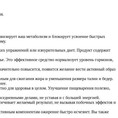
я.
тивизирует ваш метаболизм и блокирует усвоение быстрых
ому.
ких упражнений или изнурительных диет. Продукт содержит
ье. Это эффективное средство нормализует уровень гормонов,
значительно повысится, появится желание вести активный образ
вным для сжигания жира и уменьшения размера талии и бедер.
нее.
ятно для здоровья в целом. Улучшение пищеварения полезно,
вседневными делами, не уставая и с большей энергией.
спечивает желаемый результат, не вызывая побочных эффектов и
я активным компонентам ожирение быстро исчезнет. Вы также