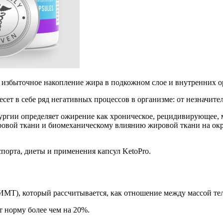
о избыточное накопление жира в подкожном слое и внутренних о
есет в себе ряд негативных процессов в организме: от незначи
ургии определяет ожирение как хроническое, рецидивирующее, 
овой ткани и биомеханическому влиянию жировой ткани на окр
орта, диеты и применения капсул KetoPro.
МТ), который рассчитывается, как отношение между массой тела 
т норму более чем на 20%.