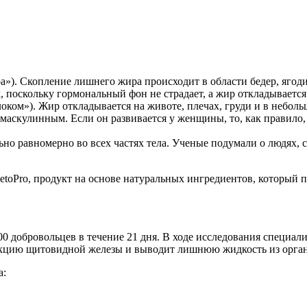
»). Скопление лишнего жира происходит в области бедер, ягод
, поскольку гормональный фон не страдает, а жир откладывается 
ом»). Жир откладывается на животе, плечах, груди и в неболь
аскулинным. Если он развивается у женщины, то, как правило, 
но равномерно во всех частях тела. Ученые подумали о людях,
etoPro, продукт на основе натуральных ингредиентов, который п
0 добровольцев в течение 21 дня. В ходе исследования специа
кцию щитовидной железы и выводит лишнюю жидкость из орган
а: