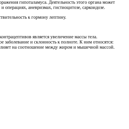
ражения гипоталамуса. Деятельность этого органа может
 операциях, аневризмах, гистиоцитозе, саркоидозе.
ствительность к гормону лептину.
контрацептивов является увеличение массы тела.
ое заболевание и склонность к полноте. К ним относятся:
 влияет на соотношение между жиром и мышечной массой.