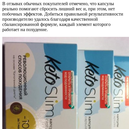
В отзывах обычных покупателей отмечено, что капсулы
реально помогают сбросить лишний вес и, при этом, нет
побочных эффектов. Добиться правильной результативности
производителю удалось благодаря качественной
сбалансированной формуле, каждый элемент которого
работает на похудение.