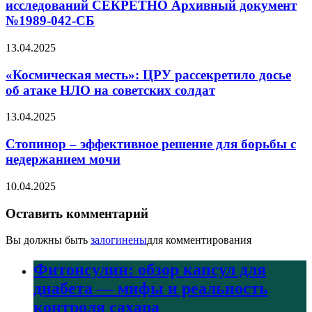
исследований СЕКРЕТНО Архивный документ
№1989-042-СБ
13.04.2025
«Космическая месть»: ЦРУ рассекретило досье
об атаке НЛО на советских солдат
13.04.2025
Стопинор – эффективное решение для борьбы с
недержанием мочи
10.04.2025
Оставить комментарий
Вы должны быть
залогинены
для комментирования
Фитонсулин: обзор капсул для
диабета — мифы и реальность
контроля сахара