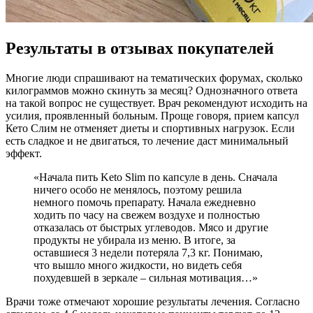
Результаты в отзывах покупателей
Многие люди спрашивают на тематических форумах, сколько
килограммов можно скинуть за месяц? Однозначного ответа
на такой вопрос не существует. Врач рекомендуют исходить на
усилия, проявленный больным. Проще говоря, прием капсул
Кето Слим не отменяет диеты и спортивных нагрузок. Если
есть сладкое и не двигаться, то лечение даст минимальный
эффект.
«Начала пить Keto Slim по капсуле в день. Сначала
ничего особо не менялось, поэтому решила
немного помочь препарату. Начала ежедневно
ходить по часу на свежем воздухе и полностью
отказалась от быстрых углеводов. Мясо и другие
продукты не убирала из меню. В итоге, за
оставшиеся 3 недели потеряла 7,3 кг. Понимаю,
что вышло много жидкости, но видеть себя
похудевшей в зеркале – сильная мотивация…»
Врачи тоже отмечают хорошие результаты лечения. Согласно