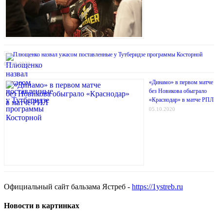
Плющенко назвал ужасом поставленные у Тутберидзе программы Косторной
02.08.2020
«Динамо» в первом матче
без Новикова обыграло
«Краснодар» в матче РПЛ
05.10.2020
Официальный сайт бальзама Ястреб -
https://1ystreb.ru
Новости в картинках