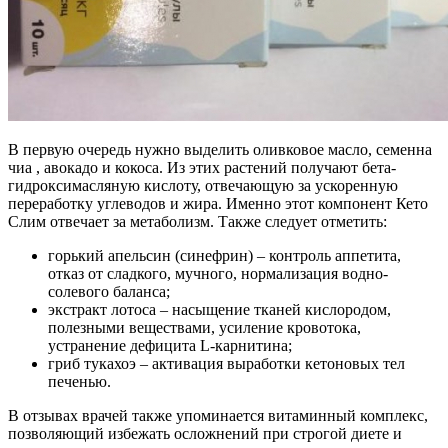
В первую очередь нужно выделить оливковое масло, семенна
чиа , авокадо и кокоса. Из этих растений получают бета-
гидроксимасляную кислоту, отвечающую за ускоренную
переработку углеводов и жира. Именно этот компонент Кето
Слим отвечает за метаболизм. Также следует отметить:
горький апельсин (синефрин) – контроль аппетита,
отказ от сладкого, мучного, нормализация водно-
солевого баланса;
экстракт лотоса – насыщение тканей кислородом,
полезными веществами, усиление кровотока,
устранение дефицита L-карнитина;
гриб тукахоэ – активация выработки кетоновых тел
печенью.
В отзывах врачей также упоминается витаминный комплекс,
позволяющий избежать осложнений при строгой диете и