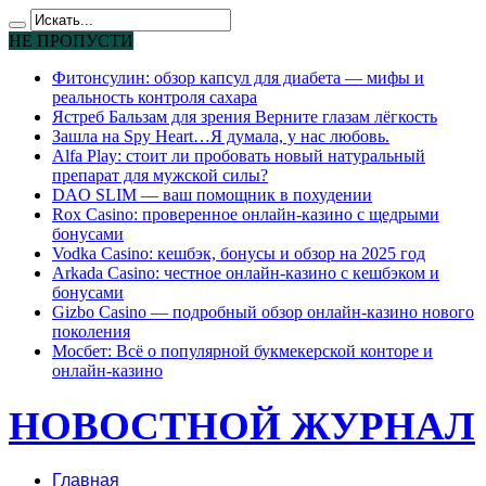
НЕ ПРОПУСТИ
Фитонсулин: обзор капсул для диабета — мифы и
реальность контроля сахара
Ястреб Бальзам для зрения Верните глазам лёгкость
Зашла на Spy Heart…Я думала, у нас любовь.
Alfa Play: стоит ли пробовать новый натуральный
препарат для мужской силы?
DAO SLIM — ваш помощник в похудении
Rox Casino: проверенное онлайн-казино с щедрыми
бонусами
Vodka Casino: кешбэк, бонусы и обзор на 2025 год
Arkada Casino: честное онлайн-казино с кешбэком и
бонусами
Gizbo Casino — подробный обзор онлайн-казино нового
поколения
Мосбет: Всё о популярной букмекерской конторе и
онлайн-казино
НОВОСТНОЙ ЖУРНАЛ
Главная