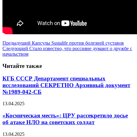
Предыдущий
Капсулы Sustalife против болезней суставов
Следующий
Стало известно, что россияне думают о дружбе с
начальством
Читайте также
КГБ СССР Департамент специальных
исследований СЕКРЕТНО Архивный документ
№1989-042-СБ
13.04.2025
«Космическая месть»: ЦРУ рассекретило досье
об атаке НЛО на советских солдат
13.04.2025