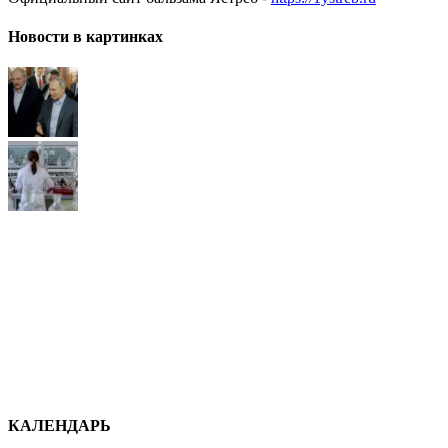
Новости в картинках
КАЛЕНДАРЬ