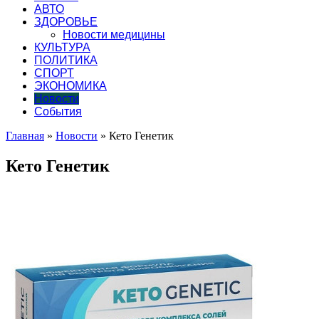
АВТО
ЗДОРОВЬЕ
Новости медицины
КУЛЬТУРА
ПОЛИТИКА
СПОРТ
ЭКОНОМИКА
Новости
События
Главная
»
Новости
»
Кето Генетик
Кето Генетик