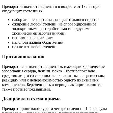
Препарат назначают пациентам в возрасте от 18 лет при
следующих состояниях:
набор лишнего веса на фоне длительного стресса;
ожирение любой степени, не спровоцированное
эндокринными расстройствами или другими
хроническими заболеваниями;
неправильное питание;
малоподвижный образ жизни;
целлюлит любой степени.
Противопоказания
Препарат не назначают пациентам, имеющим хронические
заболевания сердца, печени, почек. Противопоказано
средство лицам со склонностью к сложным аллергическим
реакциям или с непереносимостью одного из активных
компонентов. Беременность и период лактации являются
также противопоказаниями.
Дозировка и схема приема
Препарат принимают курсом четыре недели по 1–2 капсулы