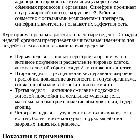
адренорецепторов и значительным ускорителем
обменных процессов в организме. Синефрин проникает
внутрь жировой клетки, разрушает её. Работая
совместно с остальными компонентами препарата,
синефрин значительно повышает их эффективность.
Курс приема препарата рассчитан на четыре недели. С каждой
неделей организм претерпевает значительные изменения под
воздействием активных компонентов средства:
Первая неделя — полная перестройка организма на
активное похудение и расщепление жировых клеток,
автоматический сброс веса до 2 кг, снижение аппетита.
Вторая неделя — расщепление висцеральной жировой
прослойки, повышение активности и тонуса организма,
снижение объемов в области талии и живота.
Третья неделя — активное сжигание подкожной
жировой прослойки на остальных участках тела,
максимально быстрое снижение объемов талии, бедер,
ягодиц.
Четвертая неделя — улучшение состояния волос, кожи,
ногтей, более четкие контуры фигуры, выработка
здоровых пищевых привычек.
Показания к применению