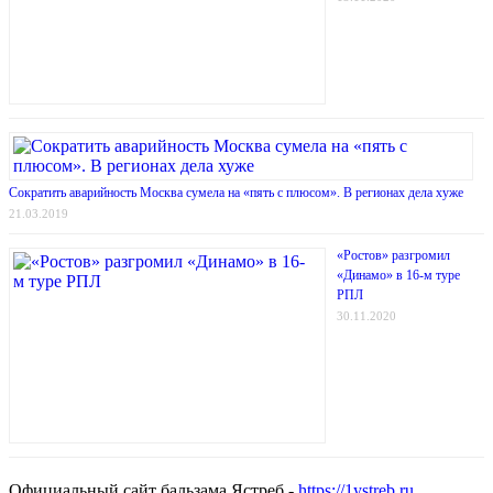
Сократить аварийность Москва сумела на «пять с плюсом». В регионах дела хуже
21.03.2019
«Ростов» разгромил
«Динамо» в 16-м туре
РПЛ
30.11.2020
Официальный сайт бальзама Ястреб -
https://1ystreb.ru