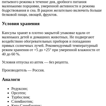
питьевого режима в течение дня, дробного питания
маленькими порциями, умеренной активности и режима
бодрствования и сна. В рацион желательно включить больше
белковой пищи, овощей, фруктов.
Условия хранения
Капсулы хранят в плотно закрытой упаковке вдали от
маленьких детей и домашних животных. Не подвергают
воздействию обогревательных приборов и попаданию
прямых солнечных лучей. Рекомендуемый температурный
режим хранения от +5 до +25° при умеренной влажности от
40 до 60 %.
Условия отпуска из аптек — без рецепта.
Производитель — Россия.
Аналоги
Редуксин;
Орсотен;
Турбослим;
СлимБиотик;
Кето СлимБиотик;