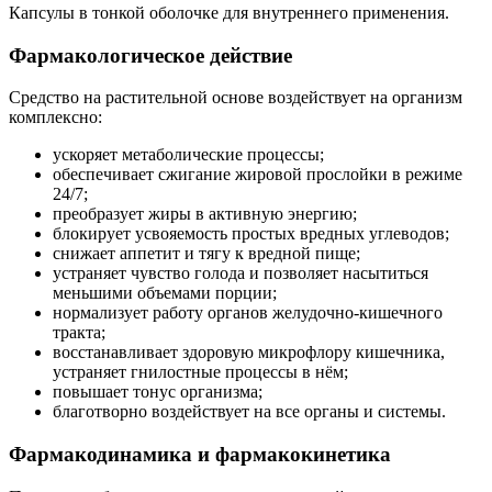
Капсулы в тонкой оболочке для внутреннего применения.
Фармакологическое действие
Средство на растительной основе воздействует на организм
комплексно:
ускоряет метаболические процессы;
обеспечивает сжигание жировой прослойки в режиме
24/7;
преобразует жиры в активную энергию;
блокирует усвояемость простых вредных углеводов;
снижает аппетит и тягу к вредной пище;
устраняет чувство голода и позволяет насытиться
меньшими объемами порции;
нормализует работу органов желудочно-кишечного
тракта;
восстанавливает здоровую микрофлору кишечника,
устраняет гнилостные процессы в нём;
повышает тонус организма;
благотворно воздействует на все органы и системы.
Фармакодинамика и фармакокинетика