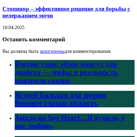
Стопинор – эффективное решение для борьбы с
недержанием мочи
10.04.2025
Оставить комментарий
Вы должны быть
залогинены
для комментирования
Фитонсулин: обзор капсул для
диабета — мифы и реальность
контроля сахара
Ястреб Бальзам для зрения
Верните глазам лёгкость
Зашла на Spy Heart…Я думала, у
нас любовь.