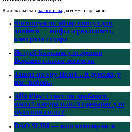
Вы должны быть
залогинены
для комментирования
Фитонсулин: обзор капсул для
диабета — мифы и реальность
контроля сахара
Ястреб Бальзам для зрения
Верните глазам лёгкость
Зашла на Spy Heart…Я думала, у
нас любовь.
Alfa Play: стоит ли пробовать
новый натуральный препарат для
мужской силы?
DAO SLIM — ваш помощник в