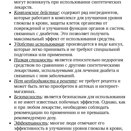
могут возникнуть при использовании синтетических
лекарств.
Комплексное действие
: содержит ряд ингредиентов,
которые работают в комплексе для улучшения уровня
глюкозы в крови, защиты клеток организма от
повреждений и улучшения функции органов и систем,
связанных с диабетом. Это позволяет получить
максимальный эффект от использования средства.
Удобство использования
: производится в виде капсул,
которые легко принимать и не требуют специальной
подготовки или применения.
Низкая стоимость
: является относительно недорогим
средством по сравнению с другими синтетическими
лекарствами, используемыми для лечения диабета и
связанных с ним заболеваний.
Нет необходимости в рецепте
: не требует рецепта и
может быть легко приобретен в аптеках и интернет-
магазинах.
Безопасность
: является безопасным для использования
и не имеет известных побочных эффектов. Однако, как
и при любом лекарстве, необходимо соблюдать
рекомендации по применению и не превышать
рекомендуемую дозу.
Эффективность
: многие люди отмечают его
эффективность в улучшении уровня глюкозы в крови,