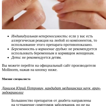
Индивидуальная непереносимость
: если у вас есть
аллергическая реакция на любой из компонентов, то
использование этого препарата противопоказано.
Беременность и кормление грудью
: не рекомендуется
использовать беременным и кормящим женщинам.
Дети
: не рекомендуется детям.
Вы можете перейти на официальный сайт производителя
Mollinorm, нажав на кнопку ниже.
Мнение специалиста
Данилов Юрий Петрович, кандидат медицинских наук, врач-
эндокринолог
Большинство препаратов от диабета направлены
на устранение симптомов заболевания, но не на