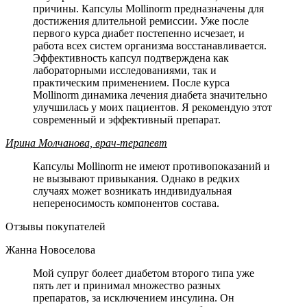
причины. Капсулы Mollinorm предназначены для
достижения длительной ремиссии. Уже после
первого курса диабет постепенно исчезает, и
работа всех систем организма восстанавливается.
Эффективность капсул подтверждена как
лабораторными исследованиями, так и
практическим применением. После курса
Mollinorm динамика лечения диабета значительно
улучшилась у моих пациентов. Я рекомендую этот
современный и эффективный препарат.
Ирина Молчанова, врач-терапевт
Капсулы Mollinorm не имеют противопоказаний и
не вызывают привыкания. Однако в редких
случаях может возникать индивидуальная
непереносимость компонентов состава.
Отзывы покупателей
Жанна Новоселова
Мой супруг болеет диабетом второго типа уже
пять лет и принимал множество разных
препаратов, за исключением инсулина. Он