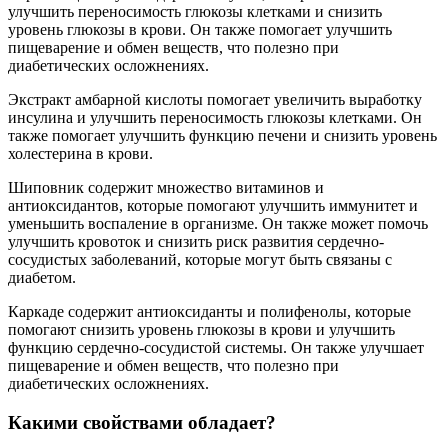
улучшить переносимость глюкозы клетками и снизить
уровень глюкозы в крови. Он также помогает улучшить
пищеварение и обмен веществ, что полезно при
диабетических осложнениях.
Экстракт амбарной кислоты помогает увеличить выработку
инсулина и улучшить переносимость глюкозы клетками. Он
также помогает улучшить функцию печени и снизить уровень
холестерина в крови.
Шиповник содержит множество витаминов и
антиоксидантов, которые помогают улучшить иммунитет и
уменьшить воспаление в организме. Он также может помочь
улучшить кровоток и снизить риск развития сердечно-
сосудистых заболеваний, которые могут быть связаны с
диабетом.
Каркаде содержит антиоксиданты и полифенолы, которые
помогают снизить уровень глюкозы в крови и улучшить
функцию сердечно-сосудистой системы. Он также улучшает
пищеварение и обмен веществ, что полезно при
диабетических осложнениях.
Какими свойствами обладает?