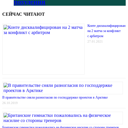
похудении
СЕЙЧАС ЧИТАЮТ
Конте дисквалифицирован
на 2 матча за конфликт
с арбитром
27.01.2021
В правительстве сняли разногласия по господдержке проектов в Арктике
26.10.2019
Британские гимнастки пожаловались на физическое насилие со стороны тренеров