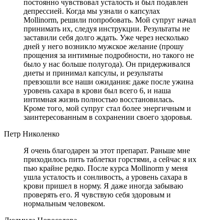
постоянно чувствовал усталость и был подавлен
депрессией. Когда мы узнали о капсулах
Mollinorm, решили попробовать. Мой супруг начал
принимать их, следуя инструкции. Результаты не
заставили себя долго ждать. Уже через несколько
дней у него возникло мужское желание (прошу
прощения за интимные подробности, но такого не
было у нас больше полугода). Он придерживался
диеты и принимал капсулы, и результаты
превзошли все наши ожидания: даже после ужина
уровень сахара в крови был всего 6, и наша
интимная жизнь полностью восстановилась.
Кроме того, мой супруг стал более энергичным и
заинтересованным в сохранении своего здоровья.
Петр Николенко
Я очень благодарен за этот препарат. Раньше мне
приходилось пить таблетки горстями, а сейчас я их
пью крайне редко. После курса Mollinorm у меня
ушла усталость и сонливость, а уровень сахара в
крови пришел в норму. Я даже иногда забываю
проверять его. Я чувствую себя здоровым и
нормальным человеком.