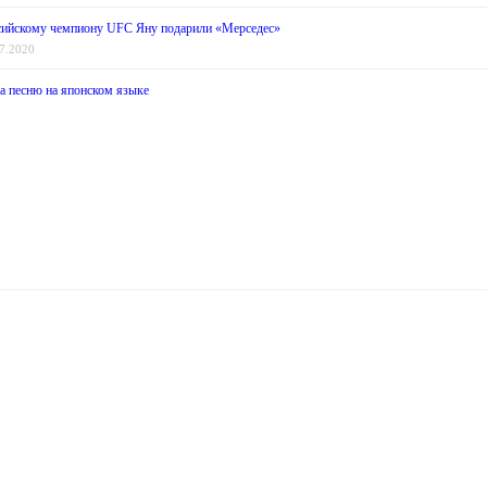
сийскому чемпиону UFC Яну подарили «Мерседес»
7.2020
а песню на японском языке