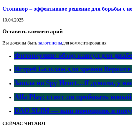
Стопинор – эффективное решение для борьбы с 
10.04.2025
Оставить комментарий
Вы должны быть
залогинены
для комментирования
Фитонсулин: обзор капсул для диаб
Ястреб Бальзам для зрения Верните
Зашла на Spy Heart…Я думала, у на
Alfa Play: стоит ли пробовать нов
DAO SLIM — ваш помощник в поху
СЕЙЧАС ЧИТАЮТ