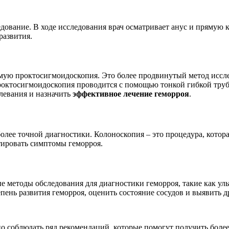
дование. В ходе исследования врач осматривает анус и прямую 
развития.
емую проктосигмоидоскопия. Это более продвинутый метод иссл
ктосигмоидоскопия проводится с помощью тонкой гибкой трубки
олевания и назначить
эффективное лечение геморроя
.
олее точной диагностики. Колоноскопия – это процедура, котор
тировать симптомы геморроя.
е методы обследования для диагностики геморроя, такие как ул
ень развития геморроя, оценить состояние сосудов и выявить др
о соблюдать ряд рекомендаций, которые помогут получить боле