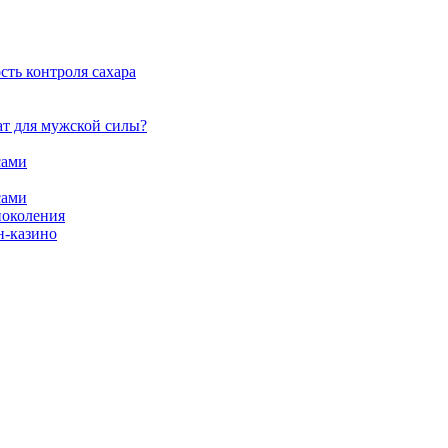
сть контроля сахара
ат для мужской силы?
сами
сами
поколения
н-казино