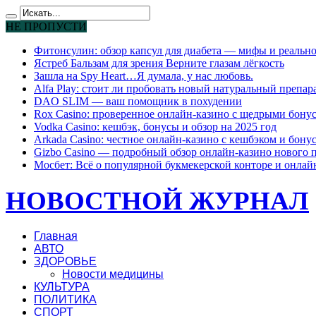
НЕ ПРОПУСТИ
Фитонсулин: обзор капсул для диабета — мифы и реально
Ястреб Бальзам для зрения Верните глазам лёгкость
Зашла на Spy Heart…Я думала, у нас любовь.
Alfa Play: стоит ли пробовать новый натуральный препар
DAO SLIM — ваш помощник в похудении
Rox Casino: проверенное онлайн-казино с щедрыми бону
Vodka Casino: кешбэк, бонусы и обзор на 2025 год
Arkada Casino: честное онлайн-казино с кешбэком и бону
Gizbo Casino — подробный обзор онлайн-казино нового 
Мосбет: Всё о популярной букмекерской конторе и онлай
НОВОСТНОЙ ЖУРНАЛ
Главная
АВТО
ЗДОРОВЬЕ
Новости медицины
КУЛЬТУРА
ПОЛИТИКА
СПОРТ