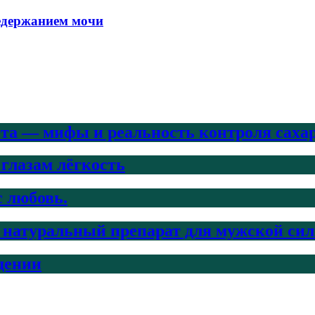
недержанием мочи
ета — мифы и реальность контроля саха
 глазам лёгкость
с любовь.
ый натуральный препарат для мужской си
дении