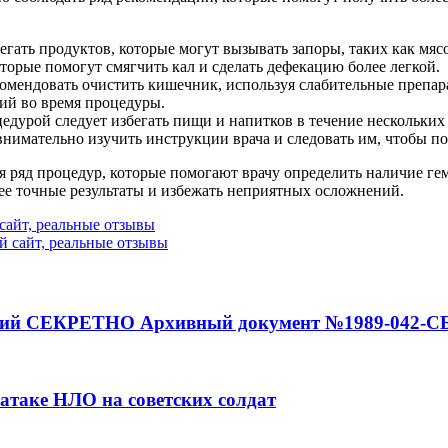
егать продуктов, которые могут вызывать запоры, таких как мясо
торые помогут смягчить кал и сделать дефекацию более легкой.
комендовать очистить кишечник, используя слабительные препар
ий во время процедуры.
цедурой следует избегать пищи и напитков в течение нескольки
внимательно изучить инструкции врача и следовать им, чтобы п
я ряд процедур, которые помогают врачу определить наличие гем
лее точные результаты и избежать неприятных осложнений.
сайт, реальные отзывы
 сайт, реальные отзывы
аний СЕКРЕТНО Архивный документ №1989-042-С
 атаке НЛО на советских солдат