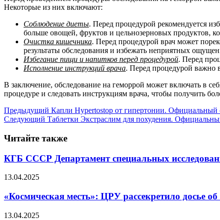
Некоторые из них включают:
Соблюдение диеты
. Перед процедурой рекомендуется изб
больше овощей, фруктов и цельнозерновых продуктов, ко
Очистка кишечника
. Перед процедурой врач может поре
результаты обследования и избежать неприятных ощущен
Избегание пищи и напитков перед процедурой
. Перед про
Исполнение инструкций врача
. Перед процедурой важно 
В заключение, обследование на геморрой может включать в себ
процедуре и следовать инструкциям врача, чтобы получить бо
Предыдущий
Капли Hypertostop от гипертонии. Официальный 
Следующий
Таблетки Экстраслим для похудения. Официальный
Читайте также
КГБ СССР Департамент специальных исследов
13.04.2025
«Космическая месть»: ЦРУ рассекретило досье об
13.04.2025