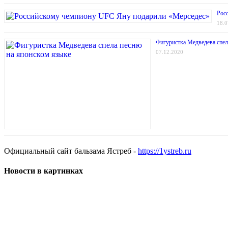
Рос
18.0
Фигуристка Медведева спел
07.12.2020
Официальный сайт бальзама Ястреб -
https://1ystreb.ru
Новости в картинках