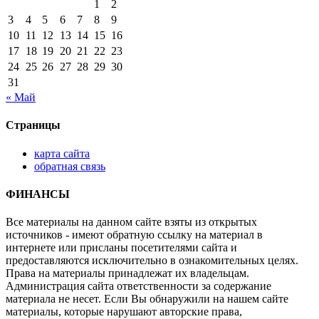
1
2
3
4
5
6
7
8
9
10
11
12
13
14
15
16
17
18
19
20
21
22
23
24
25
26
27
28
29
30
31
« Май
Страницы
карта сайта
обратная связь
ФИНАНСЫ
Все материалы на данном сайте взяты из открытых
источников - имеют обратную ссылку на материал в
интернете или присланы посетителями сайта и
предоставляются исключительно в ознакомительных целях.
Права на материалы принадлежат их владельцам.
Администрация сайта ответственности за содержание
материала не несет. Если Вы обнаружили на нашем сайте
материалы, которые нарушают авторские права,