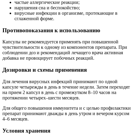
частые аллергические реакции;
нарушения сна и беспокойство;
вирусные инфекции в организме, протекающие в
сглаженной форме.
Противопоказания к использованию
Капсулы не рекомендуется применять при повышенной
чувствительности к одному из компонентов препарата. При
соблюдении доз и рекомендаций лечащего врача активная
добавка не провоцирует побочных реакций.
Дозировки и схемы применения
Для лечения вирусных инфекций принимают по одной
капсуле четырежды в день в течение недели. Затем переходят
на прием 2 капсул в день с промежутком 8–10 часов на
протяжении четырех–шести месяцев.
Для общего повышения иммунитета и с целью профилактики
препарат принимают дважды в день утром и вечером курсом
4–6 месяцев.
Условия хранения