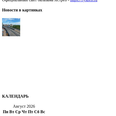
Новости в картинках
КАЛЕНДАРЬ
Август 2026
Пн
Вт
Ср
Чт
Пт
Сб
Вс