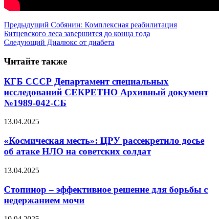
Предыдущий
Собянин: Комплексная реабилитация
Битцевского леса завершится до конца года
Следующий
Диалюкс от диабета
Читайте также
КГБ СССР Департамент специальных
исследований СЕКРЕТНО Архивный документ
№1989-042-СБ
13.04.2025
«Космическая месть»: ЦРУ рассекретило досье
об атаке НЛО на советских солдат
13.04.2025
Стопинор – эффективное решение для борьбы с
недержанием мочи
10.04.2025