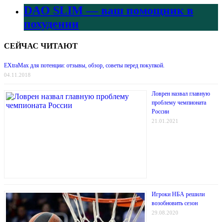
DAO SLIM — ваш помощник в
похудении
СЕЙЧАС ЧИТАЮТ
EXtraMax для потенции: отзывы, обзор, советы перед покупкой.
04.11.2018
Ловрен назвал главную
проблему чемпионата
России
21.01.2021
Игроки НБА решили
возобновить сезон
29.08.2020