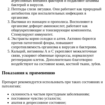
агрессивных внешних факторов и подавляют штаммы
бактерий и вирусов.
Пептиды слизи лягушки. Они работают как природный
антибиотик при воспалительных инфекциях в
организме.
Вытяжки из эхинацеи и прополиса. Восполняют в
организме дефицит аминокислот, работают как
общеукрепляющие и тонизирующие компоненты.
Стимулируют иммунитет.
Экстракты корня солодки и алтея. Активно борются
против патогенной флоры, повышают
сопротивляемость организма к вирусам и бактериям.
Кальций, витамины А и С укрепляют межклеточные
связи, ускоряют обменные процессы, нормализуют
регенерацию клеток. Дополнительно благотворно
воздействуют на состояние кожи, костной ткани, зубов.
Показания к применению
Препарат рекомендуется использовать при таких состояниях и
патологиях:
склонность к частым простудным заболеваниям;
постоянное чувство усталости;
апатия и депрессивное состояние;