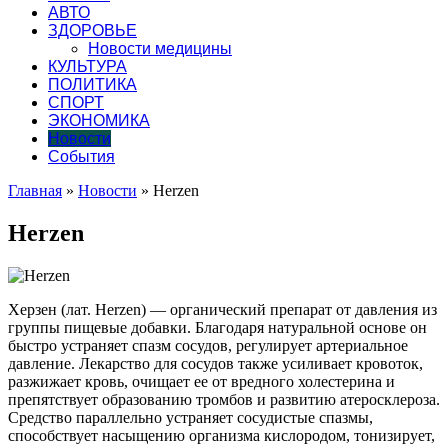
АВТО
ЗДОРОВЬЕ
Новости медицины
КУЛЬТУРА
ПОЛИТИКА
СПОРТ
ЭКОНОМИКА
Новости
События
Главная
»
Новости
»
Herzen
Herzen
Херзен (лат. Herzen) — органический препарат от давления из
группы пищевые добавки. Благодаря натуральной основе он
быстро устраняет спазм сосудов, регулирует артериальное
давление. Лекарство для сосудов также усиливает кровоток,
разжижает кровь, очищает ее от вредного холестерина и
препятствует образованию тромбов и развитию атеросклероза.
Средство параллельно устраняет сосудистые спазмы,
способствует насыщению организма кислородом, тонизирует,