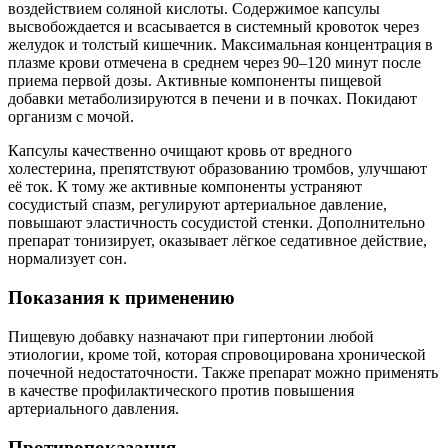
воздействием соляной кислоты. Содержимое капсулы
высвобождается и всасывается в системный кровоток через
желудок и толстый кишечник. Максимальная концентрация в
плазме крови отмечена в среднем через 90‒120 минут после
приема первой дозы. Активные компоненты пищевой
добавки метаболизируются в печени и в почках. Покидают
организм с мочой.
Капсулы качественно очищают кровь от вредного
холестерина, препятствуют образованию тромбов, улучшают
её ток. К тому же активные компоненты устраняют
сосудистый спазм, регулируют артериальное давление,
повышают эластичность сосудистой стенки. Дополнительно
препарат тонизирует, оказывает лёгкое седативное действие,
нормализует сон.
Показания к применению
Пищевую добавку назначают при гипертонии любой
этиологии, кроме той, которая спровоцирована хронической
почечной недостаточности. Также препарат можно применять
в качестве профилактического против повышения
артериального давления.
Противопоказания