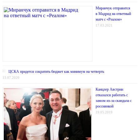
Миранчук отправится
в Мадрид на ответный
матч с «Реалом»
17.03.2021
ЦСКА придется сократить бюджет как минимум на четверть
15.07.2020
Канцлер Австрии
отказался работать с
замом из-за скандала с
россиянкой
19.05.2019