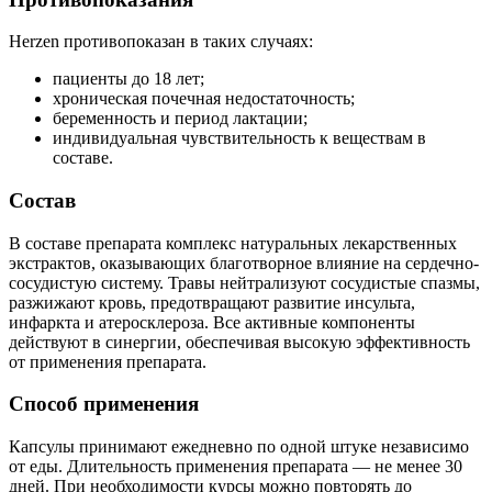
Herzen противопоказан в таких случаях:
пациенты до 18 лет;
хроническая почечная недостаточность;
беременность и период лактации;
индивидуальная чувствительность к веществам в
составе.
Состав
В составе препарата комплекс натуральных лекарственных
экстрактов, оказывающих благотворное влияние на сердечно-
сосудистую систему. Травы нейтрализуют сосудистые спазмы,
разжижают кровь, предотвращают развитие инсульта,
инфаркта и атеросклероза. Все активные компоненты
действуют в синергии, обеспечивая высокую эффективность
от применения препарата.
Способ применения
Капсулы принимают ежедневно по одной штуке независимо
от еды. Длительность применения препарата — не менее 30
дней. При необходимости курсы можно повторять до