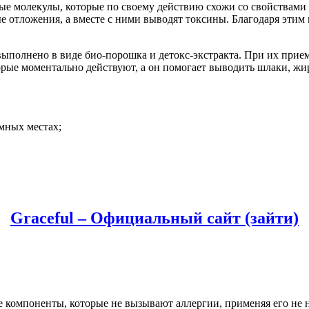
ные молекулы, которые по своему действию схожи со свойствам
е отложения, а вместе с ними выводят токсины. Благодаря этим 
ыполнено в виде био-порошка и детокс-экстракта. При их прием
ые моментально действуют, а он помогает выводить шлаки, жи
мных местах;
Graceful – Официальный сайт (зайти)
ые компоненты, которые не вызывают аллергии, применяя его не 