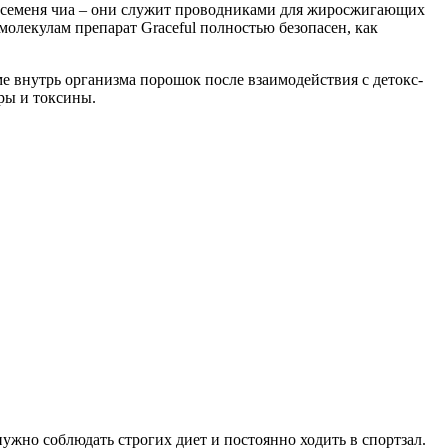
и семеня чиа – они служит проводниками для жиросжигающих
молекулам препарат Graceful полностью безопасен, как
е внутрь организма порошок после взаимодействия с детокс-
ры и токсины.
нужно соблюдать строгих диет и постоянно ходить в спортзал.