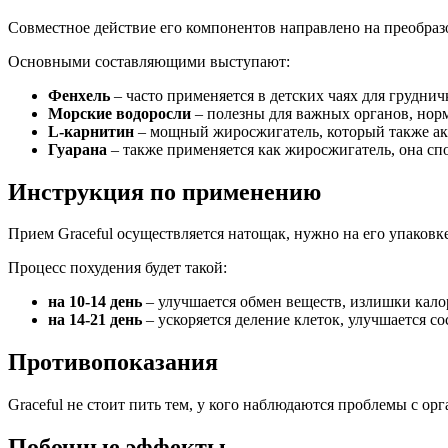
Совместное действие его компонентов направлено на преобраз
Основными составляющими выступают:
Фенхель
– часто применяется в детских чаях для грудни
Морские водоросли
– полезны для важных органов, нор
L-карнитин
– мощный жиросжигатель, который также акт
Гуарана
– также применяется как жиросжигатель, она сп
Инструкция по применению
Прием Graceful осуществляется натощак, нужно на его упаковке
Процесс похудения будет такой:
на 10-14 день
– улучшается обмен веществ, излишки калор
на 14-21 день
– ускоряется деление клеток, улучшается с
Противопоказания
Graceful не стоит пить тем, у кого наблюдаются проблемы с ор
Побочные эффекты