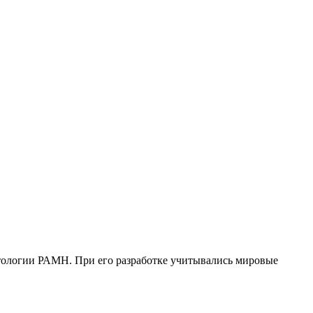
етологии РАМН. При его разработке учитывались мировые