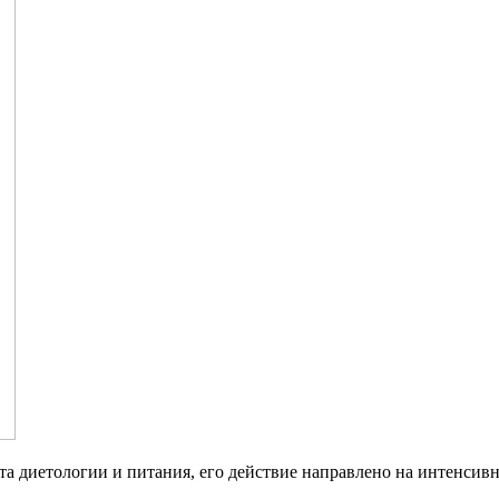
та диетологии и питания, его действие направлено на интенсив