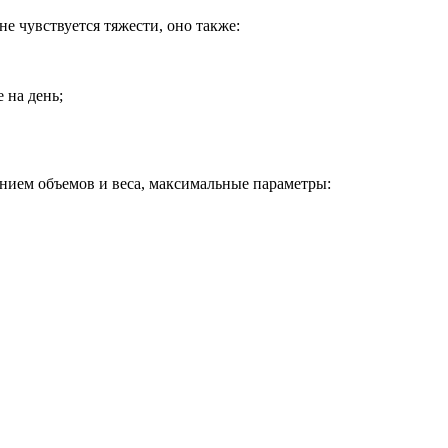
не чувствуется тяжести, оно также:
 на день;
ением объемов и веса, максимальные параметры: