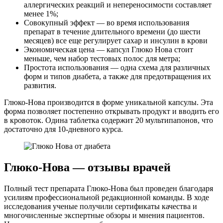
аллергических реакций и непереносимости составляет
менее 1%;
Совокупный эффект — во время использования
препарат в течение длительного времени (до шести
месяцев) все еще регулирует сахар и инсулин в крови
Экономическая цена — капсул Глюко Нова стоит
меньше, чем набор тестовых полос для метра;
Простота использования — одна схема для различных
форм и типов диабета, а также для предотвращения их
развития.
Глюко-Нова производится в форме уникальной капсулы. Эта
форма позволяет постепенно открывать продукт и вводить его
в кровоток. Одина таблетка содержит 20 мультипапонов, что
достаточно для 10-дневного курса.
Глюко-Нова — отзывы врачей
Полный тест препарата Глюко-Нова был проведен благодаря
усилиям профессиональной редакционной команды. В ходе
исследования ученые получили сертификаты качества и
многочисленные экспертные обзоры и мнения пациентов.