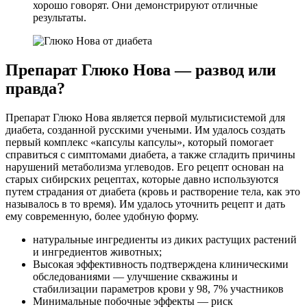
хорошо говорят. Они демонстрируют отличные
результаты.
Препарат Глюко Нова — развод или
правда?
Препарат Глюко Нова является первой мультисистемой для
диабета, созданной русскими учеными. Им удалось создать
первый комплекс «капсулы капсулы», который помогает
справиться с симптомами диабета, а также сгладить причины
нарушений метаболизма углеводов. Его рецепт основан на
старых сибирских рецептах, которые давно используются
путем страдания от диабета (кровь и растворение тела, как это
называлось в то время). Им удалось уточнить рецепт и дать
ему современную, более удобную форму.
натуральные ингредиенты из диких растущих растений
и ингредиентов животных;
Высокая эффективность подтверждена клиническими
обследованиями — улучшение скважины и
стабилизации параметров крови у 98, 7% участников
Минимальные побочные эффекты — риск