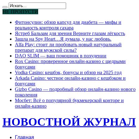
НЕ ПРОПУСТИ
Фитонсулин: обзор капсул для диабета — мифы и
реальность контроля сахара
Ястреб Бальзам для зрения Верните глазам лёгкость
Зашла на Spy Heart…Я думала, у нас любовь.
Alfa Play: стоит ли пробовать новый натуральный
препарат для мужской силы?
DAO SLIM — ваш помощник в похудении
Rox Casino: проверенное онлайн-казино с щедрыми
бонусами
Vodka Casino: кешбэк, бонусы и обзор на 2025 год
Arkada Casino: честное онлайн-казино с кешбэком и
бонусами
Gizbo Casino — подробный обзор онлайн-казино нового
поколения
Мосбет: Всё о популярной букмекерской конторе и
онлайн-казино
НОВОСТНОЙ ЖУРНАЛ
Главная