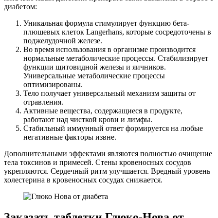
диабетом:
Уникальная формула стимулирует функцию бета-
плюшевых клеток Langerhans, которые сосредоточены в
поджелудочной железе.
Во время использования в организме производится
нормальные метаболические процессы. Стабилизирует
функции щитовидной железы и яичников.
Универсальные метаболические процессы
оптимизированы.
Тело получает универсальный механизм защиты от
отравления.
Активные вещества, содержащиеся в продукте,
работают над чисткой крови и лимфы.
Стабильный иммунный ответ формируется на любые
негативные факторы извне.
Дополнительными эффектами являются полностью очищение
тела токсинов и примесей. Стены кровеносных сосудов
укрепляются. Сердечный ритм улучшается. Вредный уровень
холестерина в кровеносных сосудах снижается.
Заказать таблетки Глюко-Нова от