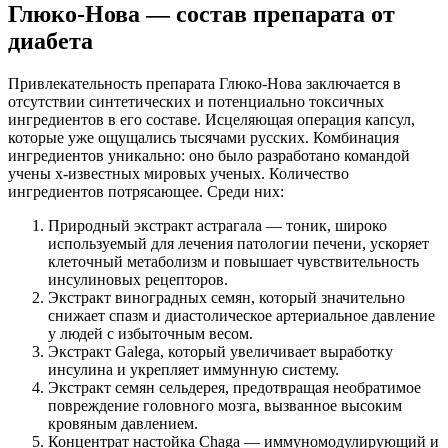
Глюко-Нова — состав препарата от
диабета
Привлекательность препарата Глюко-Нова заключается в
отсутствии синтетических и потенциально токсичных
ингредиентов в его составе. Исцеляющая операция капсул,
которые уже ощущались тысячами русских. Комбинация
ингредиентов уникально: оно было разработано командой
учены х-известных мировых ученых. Количество
ингредиентов потрясающее. Среди них:
Природный экстракт астрагала — тоник, широко
используемый для лечения патологии печени, ускоряет
клеточный метаболизм и повышает чувствительность
инсулиновых рецепторов.
Экстракт виноградных семян, который значительно
снижает спазм и диастолическое артериальное давление
у людей с избыточным весом.
Экстракт Galega, который увеличивает выработку
инсулина и укрепляет иммунную систему.
Экстракт семян сельдерея, предотвращая необратимое
повреждение головного мозга, вызванное высоким
кровяным давлением.
Концентрат настойка Chaga — иммуномодулирующий и