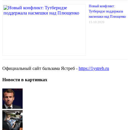
Новый конфликт:
Тутберидзе поддержала
насмешки над Плющенко
15.10.2020
Официальный сайт бальзама Ястреб -
https://1ystreb.ru
Новости в картинках