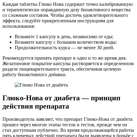
Каждая таблетка Глюко Нова содержит точно калиброванную
и терапевтически оправданную дозу биоактивного вещества
со сложным составом. Чтобы достичь удовлетворительного
эффекта, следуйте прикрепленным инструкциям для
использования:
Возьмите 1 капсулу в день, независимо от еды;
Возьмите капсулу с большим количеством воды;
Продолжительность курса — не менее 30 дней.
Рекомендуется принять препарат в одно и то же время дня.
Желатиновое покрытие капсулы растворяется в определенном
разделе пищеварительного тракта, обеспечивая целевую
работу биоактивного добавки.
Глюко-Нова от диабета — принцип
действия препарата
Производитель заявляет, что препарат Глюко-Нова от диабета
прошел через многие этапы тестов и тестов, прежде чем он
стал доступным публично. Во время продолжающейся работы
пять ключевых действий препарата были выявлены в борьбе с