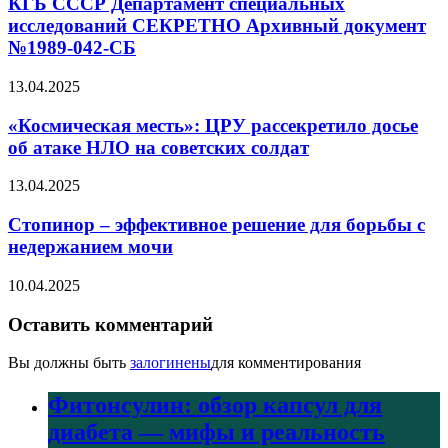
КГБ СССР Департамент специальных
исследований СЕКРЕТНО Архивный документ
№1989-042-СБ
13.04.2025
«Космическая месть»: ЦРУ рассекретило досье
об атаке НЛО на советских солдат
13.04.2025
Стопинор – эффективное решение для борьбы с
недержанием мочи
10.04.2025
Оставить комментарий
Вы должны быть
залогинены
для комментирования
Фитонсулин: обзор капсул для
диабета — мифы и реальность