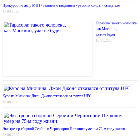
Прокурор по делу MH17 заявила о видевшем «русских солдат» свидетеле
11.03.2020
Тарасова: такого человека,
как Москвин,
уже не будет
10.11.2020
Курс на Миочича: Джон Джонс отказался от титула UFC
19.08.2020
Экс-тренер сборной Сербии и Черногории Петкович умер на 75-м году жизни
28.06.2020