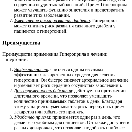
сердечно-сосудистых заболеваний. Прием Гипероприла
может улучшить функцию эндотелия и предотвратить
развитие этих заболеваний.
Уменьшение риска развития диабета
: Гипероприл
может снизить риск развития сахарного диабета у
пациентов с гипертонией.
Преимущества
Преимущества применения Гипероприла в лечении
гипертонии:
Эффективность
: считается одним из самых
эффективных лекарственных средств для лечения
гипертонии. Он быстро снижает артериальное давление
и уменьшает риск сердечно-сосудистых заболеваний.
Долговременность действия
: действует на протяжении
длительного времени, что позволяет уменьшить
количество принимаемых таблеток в день. Благодаря
этому у пациента уменьшается риск перепутать прием
лекарства или забыть его принять.
Удобство приема
: принимается один раз в день, что
делает его удобным для пациентов. Он также доступен в
разных дозировках, что позволяет подобрать наиболее