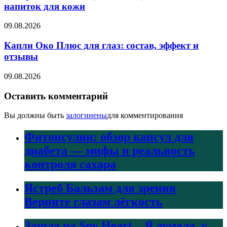
напиток для кожи
09.08.2026
Капли Око Плюс для глаз: состав, эффект и
отзывы
09.08.2026
Оставить комментарий
Вы должны быть
залогинены
для комментирования
Фитонсулин: обзор капсул для
диабета — мифы и реальность
контроля сахара
Ястреб Бальзам для зрения
Верните глазам лёгкость
Зашла на Spy Heart…Я думала, у