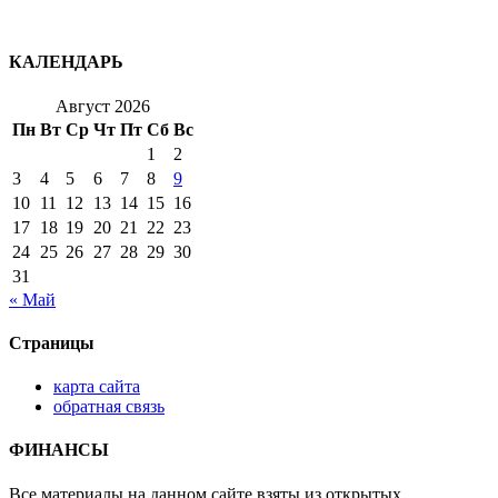
КАЛЕНДАРЬ
Август 2026
Пн
Вт
Ср
Чт
Пт
Сб
Вс
1
2
3
4
5
6
7
8
9
10
11
12
13
14
15
16
17
18
19
20
21
22
23
24
25
26
27
28
29
30
31
« Май
Страницы
карта сайта
обратная связь
ФИНАНСЫ
Все материалы на данном сайте взяты из открытых