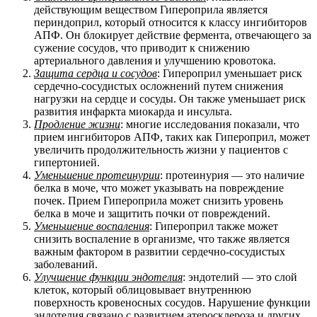
действующим веществом Гипероприла является
периндоприл, который относится к классу ингибиторов
АПФ. Он блокирует действие фермента, отвечающего за
сужение сосудов, что приводит к снижению
артериального давления и улучшению кровотока.
Защита сердца и сосудов
: Гипероприл уменьшает риск
сердечно-сосудистых осложнений путем снижения
нагрузки на сердце и сосуды. Он также уменьшает риск
развития инфаркта миокарда и инсульта.
Продление жизни
: многие исследования показали, что
прием ингибиторов АПФ, таких как Гипероприл, может
увеличить продолжительность жизни у пациентов с
гипертонией.
Уменьшение протеинурии
: протеинурия — это наличие
белка в моче, что может указывать на повреждение
почек. Прием Гипероприла может снизить уровень
белка в моче и защитить почки от повреждений.
Уменьшение воспаления
: Гипероприл также может
снизить воспаление в организме, что также является
важным фактором в развитии сердечно-сосудистых
заболеваний.
Улучшение функции эндотелия
: эндотелий — это слой
клеток, который облицовывает внутреннюю
поверхность кровеносных сосудов. Нарушение функции
эндотелия связано с развитием атеросклероза и других