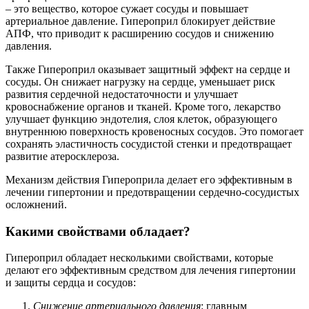
– это вещество, которое сужает сосуды и повышает
артериальное давление. Гипероприл блокирует действие
АПФ, что приводит к расширению сосудов и снижению
давления.
Также Гипероприл оказывает защитный эффект на сердце и
сосуды. Он снижает нагрузку на сердце, уменьшает риск
развития сердечной недостаточности и улучшает
кровоснабжение органов и тканей. Кроме того, лекарство
улучшает функцию эндотелия, слоя клеток, образующего
внутреннюю поверхность кровеносных сосудов. Это помогает
сохранять эластичность сосудистой стенки и предотвращает
развитие атеросклероза.
Механизм действия Гипероприла делает его эффективным в
лечении гипертонии и предотвращении сердечно-сосудистых
осложнений.
Какими свойствами обладает?
Гипероприл обладает несколькими свойствами, которые
делают его эффективным средством для лечения гипертонии
и защиты сердца и сосудов:
Снижение артериального давления
: главным