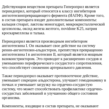
Действующим веществом препарата Гипероприл является
периндоприл, который относится к классу ингибиторов
ангиотензинпревращающего фермента (ИАПФ). Кроме того,
в состав препарата входят дополнительные компоненты:
кальция стеарат, лактозы моногидрат, микрокристаллической
целлюлозы, оксид железа желтого, пovidone K25, натрия
кроскармеллозы и талька.
Периндоприл является производным ингибитором
ангиотензина I. Он оказывает свое действие на систему
ренин-ангиотензин-альдостерон, препятствуя превращению
ангиотензина I в ангиотензин II, который является мощным
вазоконстриктором. Это приводит к расширению сосудов и
уменьшению периферического сосудистого сопротивления,
что способствует снижению артериального давления.
Также периндоприл оказывает противоотечное действие,
уменьшает секрецию альдостерона, улучшает гемодинамику в
почках и уменьшает загрузку на сердечно-сосудистую
систему, что может способствовать профилактике сердечно-
сосудистых заболеваний и улучшению общего состояния
организма.
Компоненты, входящие в состав препарата, не оказывают