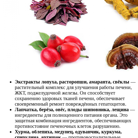
Экстракты лопуха, расторопши, амаранта, свёклы
—
растительный комплекс для улучшения работы печени,
ЖКТ, поджелудочной железы. Он способствует
сохранению здоровых тканей печени, обеспечивает
своевременный ремонт повреждённых гепатоцитов.
Лапчатка, берёза, овёс, плоды шиповника, лещина
—
ингредиенты для полноценного питания органа. Это
защитная комбинация ингредиентов, обеспечивающих
противостояние печеночных клеток разрушению.
Хурма, облепиха, медунец, одуванчик, куркума,
спирулина, артишок
— противовоспалительные