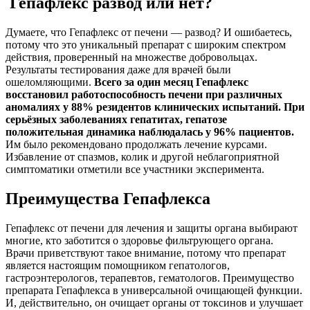
Гепафлекс
развод или нет?
Думаете, что Гепафлекс от печени — развод? И ошибаетесь,
потому что это уникальный препарат с широким спектром
действия, проверенный на множестве добровольцах.
Результаты тестирования даже для врачей были
ошеломляющими.
Всего за один месяц Гепафлекс
восстановил работоспособность печени при различных
аномалиях у 88% резидентов клинических испытаний. При
серьёзных заболеваниях гепатитах, гепатозе
положительная динамика наблюдалась у 96% пациентов.
Им было рекомендовано продолжать лечение курсами.
Избавление от спазмов, колик и другой неблагоприятной
симптоматики отметили все участники эксперимента.
Преимущества Гепафлекса
Гепафлекс от печени для лечения и защиты органа выбирают
многие, кто заботится о здоровье фильтрующего органа.
Врачи приветствуют такое внимание, потому что препарат
является настоящим помощником гепатологов,
гастроэнтерологов, терапевтов, гематологов. Преимущество
препарата Гепафлекса в универсальной очищающей функции.
И, действительно, он очищает органы от токсинов и улучшает