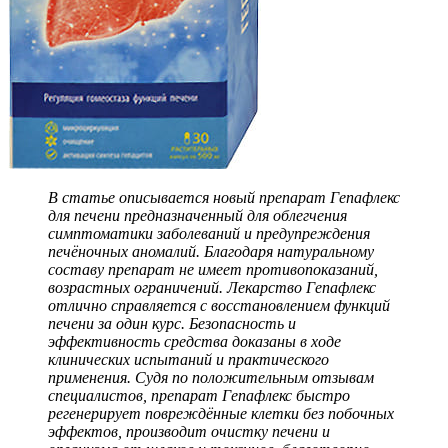
В статье описывается новый препарат Гепафлекс
для печени предназначенный для облегчения
симптоматики заболеваний и предупреждения
печёночных аномалий. Благодаря натуральному
составу препарат не имеет противопоказаний,
возрастных ограничений. Лекарство Гепафлекс
отлично справляется с восстановлением функций
печени за один курс. Безопасность и
эффективность средства доказаны в ходе
клинических испытаний и практического
применения. Судя по положительным отзывам
специалистов, препарат Гепафлекс быстро
регенерирует повреждённые клетки без побочных
эффектов, производит очистку печени и