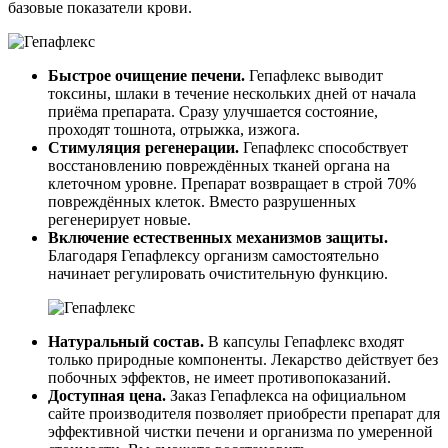
базовые показатели крови.
Быстрое очищение печени.
Гепафлекс выводит
токсины, шлаки в течение нескольких дней от начала
приёма препарата. Сразу улучшается состояние,
проходят тошнота, отрыжка, изжога.
Стимуляция регенерации.
Гепафлекс способствует
восстановлению повреждённых тканей органа на
клеточном уровне. Препарат возвращает в строй 70%
повреждённых клеток. Вместо разрушенных
регенерирует новые.
Включение естественных механизмов защиты.
Благодаря Гепафлексу организм самостоятельно
начинает регулировать очистительную функцию.
Натуральный состав.
В капсулы Гепафлекс входят
только природные компоненты. Лекарство действует без
побочных эффектов, не имеет противопоказаний.
Доступная цена.
Заказ Гепафлекса на официальном
сайте производителя позволяет приобрести препарат для
эффективной чистки печени и организма по умеренной