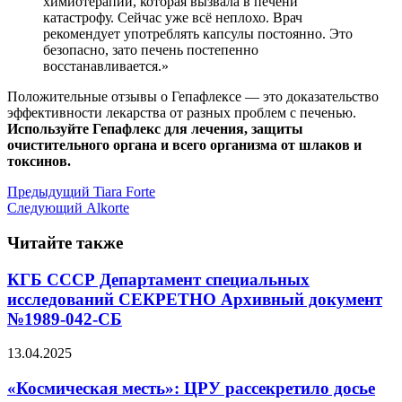
химиотерапии, которая вызвала в печени
катастрофу. Сейчас уже всё неплохо. Врач
рекомендует употреблять капсулы постоянно. Это
безопасно, зато печень постепенно
восстанавливается.»
Положительные отзывы о Гепафлексе — это доказательство
эффективности лекарства от разных проблем с печенью.
Используйте Гепафлекс для лечения, защиты
очистительного органа и всего организма от шлаков и
токсинов.
Предыдущий
Tiara Forte
Следующий
Alkorte
Читайте также
КГБ СССР Департамент специальных
исследований СЕКРЕТНО Архивный документ
№1989-042-СБ
13.04.2025
«Космическая месть»: ЦРУ рассекретило досье