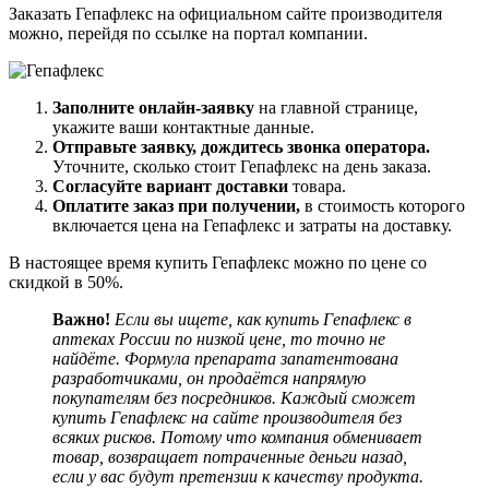
Заказать Гепафлекс на официальном сайте производителя
можно, перейдя по ссылке на портал компании.
Заполните онлайн-заявку
на главной странице,
укажите ваши контактные данные.
Отправьте заявку, дождитесь звонка оператора.
Уточните, сколько стоит Гепафлекс на день заказа.
Согласуйте вариант доставки
товара.
Оплатите заказ при получении,
в стоимость которого
включается цена на Гепафлекс и затраты на доставку.
В настоящее время купить Гепафлекс можно по цене со
скидкой в 50%.
Важно!
Если вы ищете, как купить Гепафлекс в
аптеках России по низкой цене, то точно не
найдёте. Формула препарата запатентована
разработчиками, он продаётся напрямую
покупателям без посредников. Каждый сможет
купить Гепафлекс на сайте производителя без
всяких рисков. Потому что компания обменивает
товар, возвращает потраченные деньги назад,
если у вас будут претензии к качеству продукта.