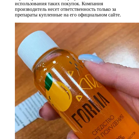
использования таких покупок. Компания
производитель несет ответственность только за
препараты купленные на его официальном сайте.