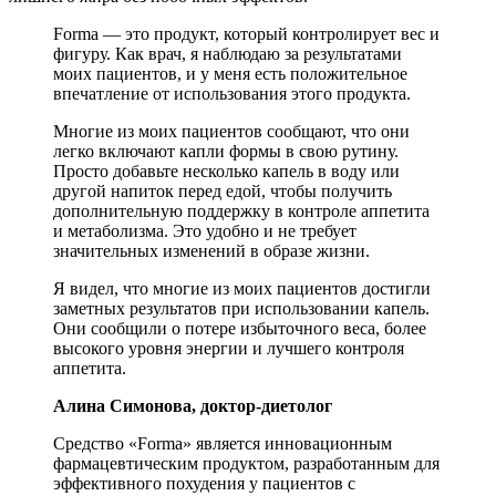
Forma — это продукт, который контролирует вес и
фигуру. Как врач, я наблюдаю за результатами
моих пациентов, и у меня есть положительное
впечатление от использования этого продукта.
Многие из моих пациентов сообщают, что они
легко включают капли формы в свою рутину.
Просто добавьте несколько капель в воду или
другой напиток перед едой, чтобы получить
дополнительную поддержку в контроле аппетита
и метаболизма. Это удобно и не требует
значительных изменений в образе жизни.
Я видел, что многие из моих пациентов достигли
заметных результатов при использовании капель.
Они сообщили о потере избыточного веса, более
высокого уровня энергии и лучшего контроля
аппетита.
Алина Симонова, доктор-диетолог
Средство «Forma» является инновационным
фармацевтическим продуктом, разработанным для
эффективного похудения у пациентов с