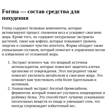
Forma — состав средства для
похудения
Forma содержит белковые компоненты, которые
активизируют процесс снижения веса и ускоряют сжигание
жира. Кроме того, он содержит натуральные экстракты
растений, такие как кофеин, которые повышают уровень
энергии и снимают чувство аппетита. Форма обладает также
уникальным составом, который помогает в управлении весом
и избавлении от отложений жира.
Экстракт зеленого чая: это мощный источник
антиоксидантов, которые помогают защитить клетки
организма от повреждения. Этот ингредиент также
помогает увеличить метаболизм и сжигание жира. Это
поможет вам чувствовать себя более бдительным и
активным.
Ананасовый экстракт: богатый бромелайном,
ферментом, который помогает улучшить пищеварение и
разбивку белка. Это способствует лучшему усваиванию
питательных веществ из пищи и уменьшает отек, что
иногда сопровождает избыточный вес.