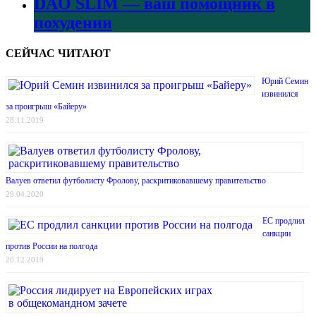
DAO SLIM — ваш помощник в
похудении
СЕЙЧАС ЧИТАЮТ
Юрий Семин
извинился
за проигрыш «Байеру»
28.11.2019
Валуев ответил футболисту Фролову, раскритиковавшему правительство
29.04.2020
ЕС продлил
санкции
против России на полгода
20.12.2019