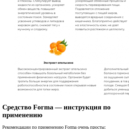
Средство Forma — инструкция по
применению
Рекомендации по применению Forma очень просты: