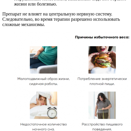
жизни или болезнью.
Препарат не влияет на центральную нервную систему.
Следовательно, во время терапии разрешено использовать
сложные механизмы.