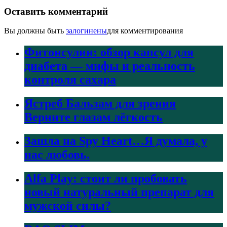
Оставить комментарий
Вы должны быть
залогинены
для комментирования
Фитонсулин: обзор капсул для
диабета — мифы и реальность
контроля сахара
Ястреб Бальзам для зрения
Верните глазам лёгкость
Зашла на Spy Heart…Я думала, у
нас любовь.
Alfa Play: стоит ли пробовать
новый натуральный препарат для
мужской силы?