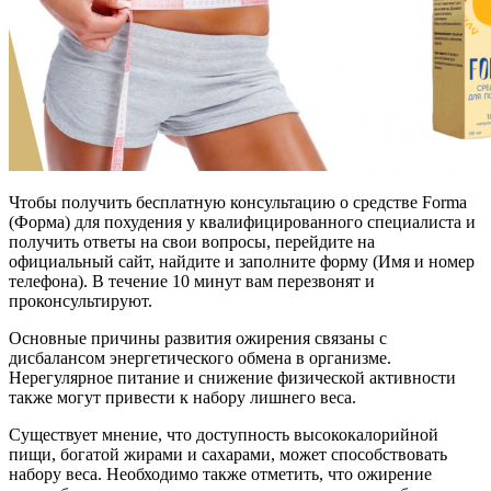
Чтобы получить бесплатную консультацию о средстве Forma
(Форма) для похудения у квалифицированного специалиста и
получить ответы на свои вопросы, перейдите на
официальный сайт, найдите и заполните форму (Имя и номер
телефона). В течение 10 минут вам перезвонят и
проконсультируют.
Основные причины развития ожирения связаны с
дисбалансом энергетического обмена в организме.
Нерегулярное питание и снижение физической активности
также могут привести к набору лишнего веса.
Существует мнение, что доступность высококалорийной
пищи, богатой жирами и сахарами, может способствовать
набору веса. Необходимо также отметить, что ожирение