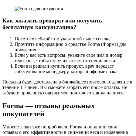
Как заказать препарат или получить
бесплатную консультацию?
Посетите веб-сайт по указанной выше ссылке.
Прочтите информацию о средстве Forma (Форма) для
похудения.
Если у вас есть вопросы, укажите свое имя и номер
телефона, чтобы получить ответ от специалиста.
Если вы решили купить продукт, врач передаст
собеседование менеджеру, который оформит заказ.
Посылка будет доставлена ​​в ближайшее почтовое отделение в
течение 1-7 дней. Вы сможете забрать его после оплаты. Не
забудьте проверить содержимое почтового ящика на почте.
Forma — отзывы реальных
покупателей
Многие люди уже попробовали Forma и оставили свои
отзывы о его эффективности в снижении веса и избавлении