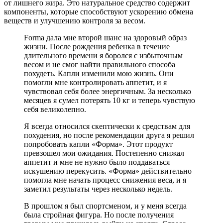
от лишнего жира. Это натуральное средство содержит
компоненты, которые способствуют ускорению обмена
веществ и улучшению контроля за весом.
Forma дала мне второй шанс на здоровый образ
жизни. После рождения ребенка в течение
длительного времени я боролся с избыточным
весом и не смог найти правильного способа
похудеть. Капли изменили мою жизнь. Они
помогли мне контролировать аппетит, и я
чувствовал себя более энергичным. За несколько
месяцев я сумел потерять 10 кг и теперь чувствую
себя великолепно.
Я всегда относился скептически к средствам для
похудения, но после рекомендации друга я решил
попробовать капли «Форма». Этот продукт
превзошел мои ожидания. Постепенно снижал
аппетит и мне не нужно было поддаваться
искушению перекусить. «Форма» действительно
помогла мне начать процесс снижения веса, и я
заметил результаты через несколько недель.
В прошлом я был спортсменом, и у меня всегда
была стройная фигура. Но после получения