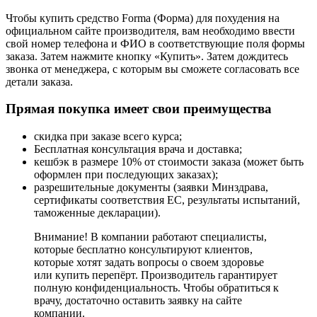
Чтобы купить средство Forma (Форма) для похудения на
официальном сайте производителя, вам необходимо ввести
свой номер телефона и ФИО в соответствующие поля формы
заказа. Затем нажмите кнопку «Купить». Затем дождитесь
звонка от менеджера, с которым вы сможете согласовать все
детали заказа.
Прямая покупка имеет свои преимущества
скидка при заказе всего курса;
Бесплатная консультация врача и доставка;
кешбэк в размере 10% от стоимости заказа (может быть
оформлен при последующих заказах);
разрешительные документы (заявки Минздрава,
сертификаты соответствия ЕС, результаты испытаний,
таможенные декларации).
Внимание! В компании работают специалисты,
которые бесплатно консультируют клиентов,
которые хотят задать вопросы о своем здоровье
или купить перепёрт. Производитель гарантирует
полную конфиденциальность. Чтобы обратиться к
врачу, достаточно оставить заявку на сайте
компании.