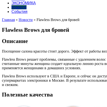
ЭКОНОМИКА
Новости
События
Главная
»
Новости
»
Flawless Brows для бровей
Flawless Brows для бровей
Описание
Посещение салона красоты стоит дорого. Эффект от работы виза
Flawless Brows решает проблемы, связанные с удалением воло
считанные минуты женщина создает идеальную линию роста воло
применяется женщинами в домашних условиях.
Flawless Brows используют в США и Европе, и сейчас он досту
супермаркетах электроники в Москве. В результате использова
и свежим.
Полезные качества