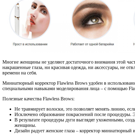
Многие женщины не уделяют достаточного внимания этой части 
накрашенные глаза, ни красивая одежда, ни аксессуары, не о
времени на себя.
Миниатюрный корректор Flawless Brows удобен в использовании
специальными навыками моделирования лица – с помощью Flaw
Полезные качества Flawless Brows:
Не травмирует волоски, это позволяет менять линию, ес
Исключено образование покраснений после процедуры. Э
В результате процедуры дуги выглядят ухоженными, соз
женщины.
Дизайн радует женские глаза – корректор миниатюрный и