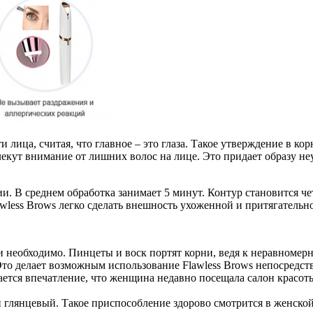
лица, считая, что главное – это глаза. Такое утверждение в ко
твлекут внимание от лишних волос на лице. Это придает образу
. В среднем обработка занимает 5 минут. Контур становится че
less Brows легко сделать внешность ухоженной и притягательн
ли необходимо. Пинцеты и воск портят корни, ведя к неравноме
то делает возможным использование Flawless Brows непосредств
дается впечатление, что женщина недавно посещала салон красо
 глянцевый. Такое приспособление здорово смотрится в женской