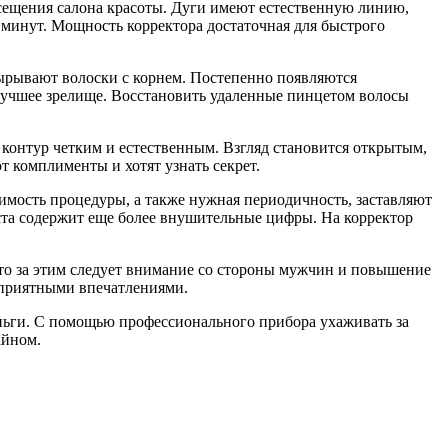
посещения салона красоты. Дуги имеют естественную линию,
5 минут. Мощность корректора достаточная для быстрого
 вырывают волоски с корнем. Постепенно появляются
лучшее зрелище. Восстановить удаленные пинцетом волосы
 контур четким и естественным. Взгляд становится открытым,
 комплименты и хотят узнать секрет.
имость процедуры, а также нужная периодичность, заставляют
иста содержит еще более внушительные цифры. На корректор
асто за этим следует внимание со стороны мужчин и повышение
 приятными впечатлениями.
деньги. С помощью профессионального прибора ухаживать за
айном.