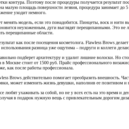
ботки контура. Поэтому после процедуры получается результат 
 на малую площадь поверхности лезвия, процедура занимает до 
ажение уходит немного.
ет менять модель, если это понадобится. Пинцеты, воск и нити
тановится неухоженным, дуги выглядят перещипанными. Это не 
ать перещипанные области.
льтат как после посещения косметолога. Flawless Brows делает
использования разница уже ощутима – подруги и коллеги делают
авильно подберет архитектуру и удалит лишние волоски. Но сто
та в Москве стоит от 1500 руб. Прайс профессионального визаж
 же, как после работы профессионала.
awless Brows действительно помогает преобразить внешность. Ч
ровки, может изменить жизнь девушки, наполнив ее позитивом и
е любят ухаживать за собой, но не у всех есть на это время и 
получая в подарок нужную вещь с привлекательным дорогим диз