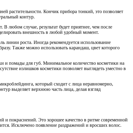
шней растительности. Кончик прибора тонкий, это позволяет
туральный контур.
 В любом случае, результат будет приятнее, чем после
делировать внешность в любой удобный момент.
ль линии роста. Иногда рекомендуется использование
разу. Также можно использовать карандаш, цвет которого
ки и помады для губ. Минимальное количество косметики на
тсутствие излишков косметики позволяет выглядеть уместно в
микроблейдинга, который сходит с лица неравномерно,
нтур выделяет верхнюю часть лица, делая взгляд
ний и покраснений. Это хорошее качество в ритме современной
явится. Исключено появление раздражений и вросших волос.