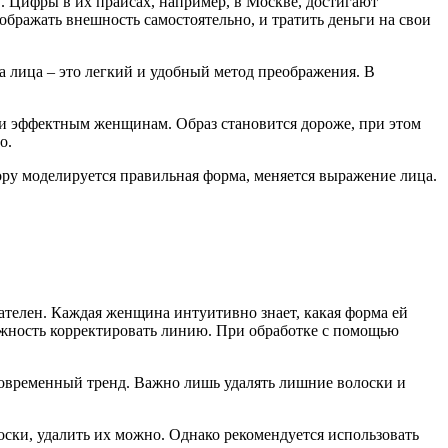
. Цифры в их прайсах, например, в Москве, достигают
ображать внешность самостоятельно, и тратить деньги на свои
а лица – это легкий и удобный метод преображения. В
щи эффектным женщинам. Образ становится дороже, при этом
о.
ру моделируется правильная форма, меняется выражение лица.
зателен. Каждая женщина интуитивно знает, какая форма ей
можность корректировать линию. При обработке с помощью
современный тренд. Важно лишь удалять лишние волоски и
оски, удалить их можно. Однако рекомендуется использовать