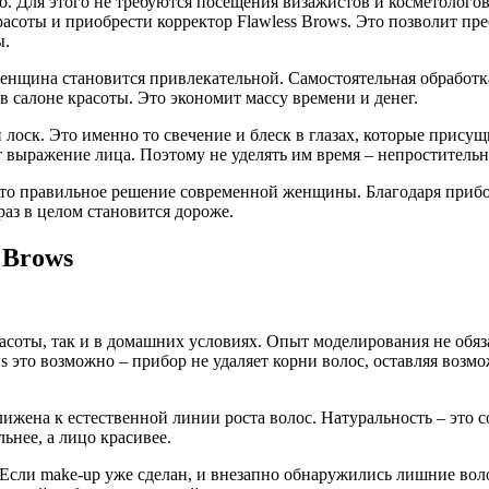
. Для этого не требуются посещения визажистов и косметологов
асоты и приобрести корректор Flawless Brows. Это позволит пре
ы.
женщина становится привлекательной. Самостоятельная обработк
 в салоне красоты. Это экономит массу времени и денег.
оск. Это именно то свечение и блеск в глазах, которые прису
т выражение лица. Поэтому не уделять им время – непростительн
это правильное решение современной женщины. Благодаря прибо
аз в целом становится дороже.
 Brows
расоты, так и в домашних условиях. Опыт моделирования не обя
s это возможно – прибор не удаляет корни волос, оставляя воз
ижена к естественной линии роста волос. Натуральность – это 
ьнее, а лицо красивее.
 Если make-up уже сделан, и внезапно обнаружились лишние вол