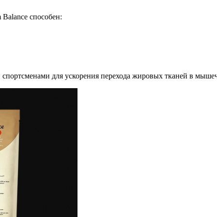
m Balance способен:
и спортсменами для ускорения перехода жировых тканей в мышеч