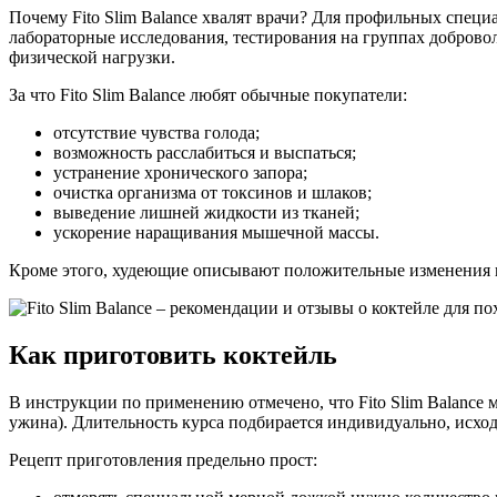
Почему Fito Slim Balance хвалят врачи? Для профильных специ
лабораторные исследования, тестирования на группах добровол
физической нагрузки.
За что Fito Slim Balance любят обычные покупатели:
отсутствие чувства голода;
возможность расслабиться и выспаться;
устранение хронического запора;
очистка организма от токсинов и шлаков;
выведение лишней жидкости из тканей;
ускорение наращивания мышечной массы.
Кроме этого, худеющие описывают положительные изменения в 
Как приготовить коктейль
В инструкции по применению отмечено, что Fito Slim Balance
ужина). Длительность курса подбирается индивидуально, исход
Рецепт приготовления предельно прост: