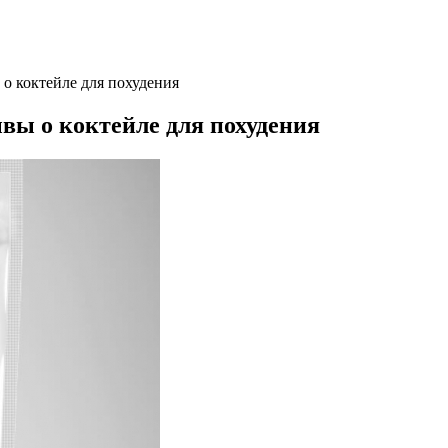
 о коктейле для похудения
ывы о коктейле для похудения