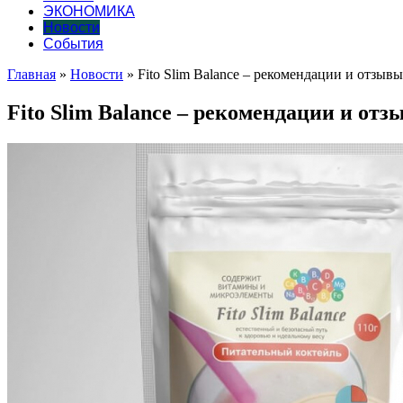
ЭКОНОМИКА
Новости
События
Главная
»
Новости
»
Fito Slim Balance – рекомендации и отзывы
Fito Slim Balance – рекомендации и отз