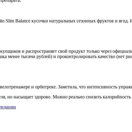
препарата;
Fito Slim Balance кусочки натуральных сезонных фруктов и ягод
рекупщиков и распространяет свой продукт только через официаль
шка менее тысячи рублей) и проконтролировать качество (нет ри
на велотренажере и орбитреке. Заметила, что интенсивность уп
ля, но насыщает здорово. Можно реально снизить калорийност
мендации