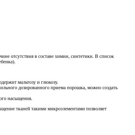
чине отсутствия в составе химии, синтетики. В список
бенка).
одержит мальтозу и глюкозу.
вильного дозированного приема порошка, можно создать
ного насыщения.
асыщение тканей такими микроэлементами позволяет