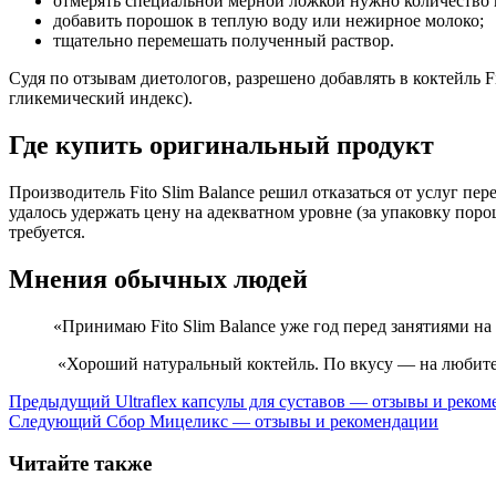
отмерять специальной мерной ложкой нужно количество 
добавить порошок в теплую воду или нежирное молоко;
тщательно перемешать полученный раствор.
Судя по отзывам диетологов, разрешено добавлять в коктейль 
гликемический индекс).
Где купить оригинальный продукт
Производитель Fito Slim Balance решил отказаться от услуг пе
удалось удержать цену на адекватном уровне (за упаковку поро
требуется.
Мнения обычных людей
«Принимаю Fito Slim Balance уже год перед занятиями 
«Хороший натуральный коктейль. По вкусу — на любите
Предыдущий
Ultraflex капсулы для суставов — отзывы и реко
Следующий
Сбор Мицеликс — отзывы и рекомендации
Читайте также