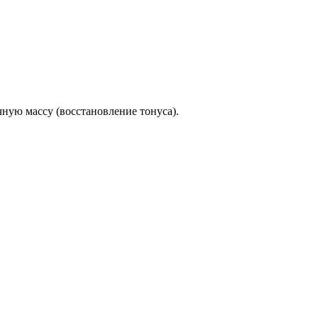
ную массу (восстановление тонуса).