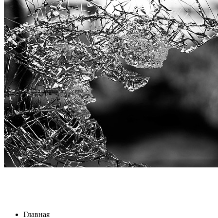
Главная