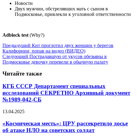
Новости
Двух мужчин, обстрелявших мать с сыном в
Подмосковье, привлекли к уголовной ответственности
Adblock test
(Why?)
Предыдущий
Кит проглотил двух женщин у берегов
Калифорнии, попав на видео (ВИДЕО)
Следующий
Пострадавшую от укусов обезьяны в
Подмосковье девочку перевели в обычную палату
Читайте также
КГБ СССР Департамент специальных
исследований СЕКРЕТНО Архивный документ
№1989-042-СБ
13.04.2025
«Космическая месть»: ЦРУ рассекретило досье
об атаке НЛО на советских солдат