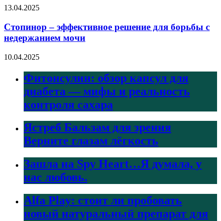
13.04.2025
Стопинор – эффективное решение для борьбы с
недержанием мочи
10.04.2025
Фитонсулин: обзор капсул для
диабета — мифы и реальность
контроля сахара
Ястреб Бальзам для зрения
Верните глазам лёгкость
Зашла на Spy Heart…Я думала, у
нас любовь.
Alfa Play: стоит ли пробовать
новый натуральный препарат для