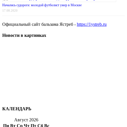
Начались судороги: молодой футболист умер в Москве
17.08.2020
Официальный сайт бальзама Ястреб -
https://1ystreb.ru
Новости в картинках
КАЛЕНДАРЬ
Август 2026
Пн
Вт
Ср
Чт
Пт
Сб
Вс