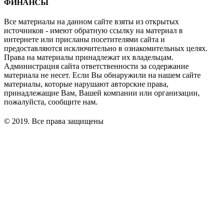
ФИНАНСЫ
Все материалы на данном сайте взяты из открытых
источников - имеют обратную ссылку на материал в
интернете или присланы посетителями сайта и
предоставляются исключительно в ознакомительных целях.
Права на материалы принадлежат их владельцам.
Администрация сайта ответственности за содержание
материала не несет. Если Вы обнаружили на нашем сайте
материалы, которые нарушают авторские права,
принадлежащие Вам, Вашей компании или организации,
пожалуйста, сообщите нам.
© 2019. Все права защищены