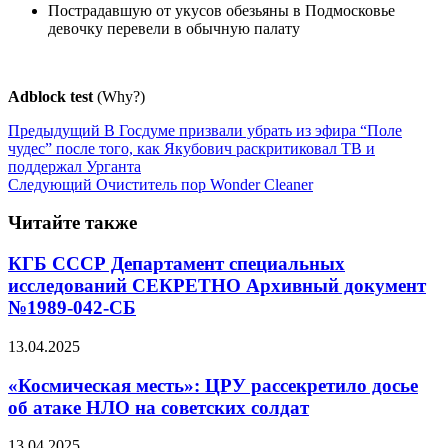
Пострадавшую от укусов обезьяны в Подмосковье
девочку перевели в обычную палату
Adblock test
(Why?)
Предыдущий
В Госдуме призвали убрать из эфира “Поле
чудес” после того, как Якубович раскритиковал ТВ и
поддержал Урганта
Следующий
Очиститель пор Wonder Cleaner
Читайте также
КГБ СССР Департамент специальных
исследований СЕКРЕТНО Архивный документ
№1989-042-СБ
13.04.2025
«Космическая месть»: ЦРУ рассекретило досье
об атаке НЛО на советских солдат
13.04.2025