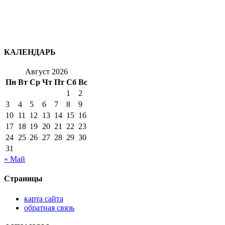
КАЛЕНДАРЬ
Август 2026
Пн
Вт
Ср
Чт
Пт
Сб
Вс
1
2
3
4
5
6
7
8
9
10
11
12
13
14
15
16
17
18
19
20
21
22
23
24
25
26
27
28
29
30
31
« Май
Страницы
карта сайта
обратная связь