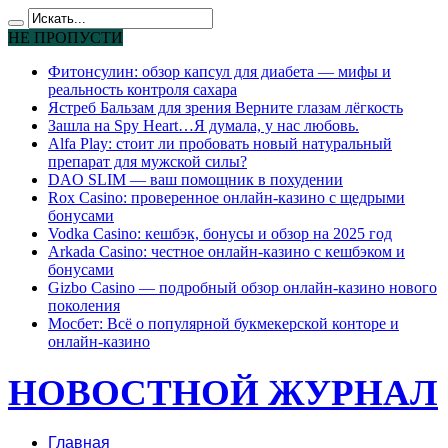
НЕ ПРОПУСТИ
Фитонсулин: обзор капсул для диабета — мифы и
реальность контроля сахара
Ястреб Бальзам для зрения Верните глазам лёгкость
Зашла на Spy Heart…Я думала, у нас любовь.
Alfa Play: стоит ли пробовать новый натуральный
препарат для мужской силы?
DAO SLIM — ваш помощник в похудении
Rox Casino: проверенное онлайн-казино с щедрыми
бонусами
Vodka Casino: кешбэк, бонусы и обзор на 2025 год
Arkada Casino: честное онлайн-казино с кешбэком и
бонусами
Gizbo Casino — подробный обзор онлайн-казино нового
поколения
Мосбет: Всё о популярной букмекерской конторе и
онлайн-казино
НОВОСТНОЙ ЖУРНАЛ
Главная