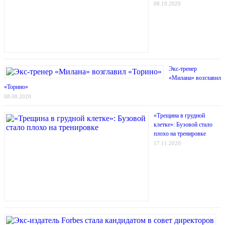
08.10.2020
Экс-тренер
«Милана» возглавил
«Торино»
08.08.2020
«Трещина в грудной
клетке»: Бузовой стало
плохо на тренировке
17.11.2020