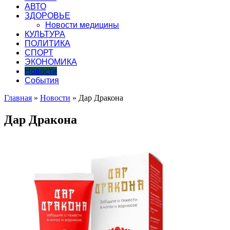
АВТО
ЗДОРОВЬЕ
Новости медицины
КУЛЬТУРА
ПОЛИТИКА
СПОРТ
ЭКОНОМИКА
Новости
События
Главная
»
Новости
»
Дар Дракона
Дар Дракона