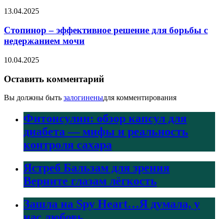
13.04.2025
Стопинор – эффективное решение для борьбы с
недержанием мочи
10.04.2025
Оставить комментарий
Вы должны быть
залогинены
для комментирования
Фитонсулин: обзор капсул для
диабета — мифы и реальность
контроля сахара
Ястреб Бальзам для зрения
Верните глазам лёгкость
Зашла на Spy Heart…Я думала, у
нас любовь.