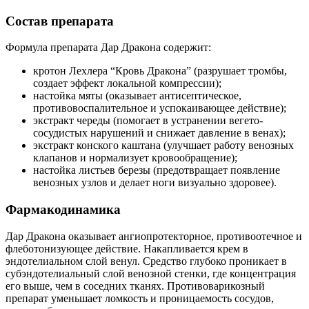
Состав препарата
Формула препарата Дар Дракона содержит:
кротон Лехлера “Кровь Дракона” (разрушает тромбы,
создает эффект локальной компрессии);
настойка мяты (оказывает антисептическое,
противовоспалительное и успокаивающее действие);
экстракт череды (помогает в устранении вегето-
сосудистых нарушений и снижает давление в венах);
экстракт конского каштана (улучшает работу венозных
клапанов и нормализует кровообращение);
настойка листьев березы (предотвращает появление
венозных узлов и делает ноги визуально здоровее).
Фармакодинамика
Дар Дракона оказывает ангиопротекторное, противоотечное и
флеботонизующее действие. Накапливается крем в
эндотелиальном слой венул. Средство глубоко проникает в
субэндотелиальный слой венозной стенки, где концентрация
его выше, чем в соседних тканях. Противоварикозный
препарат уменьшает ломкость и проницаемость сосудов,