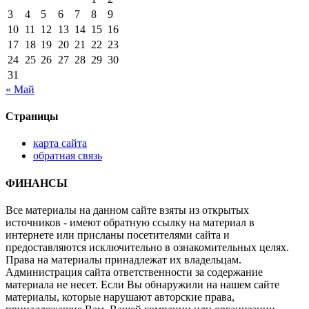
3
4
5
6
7
8
9
10
11
12
13
14
15
16
17
18
19
20
21
22
23
24
25
26
27
28
29
30
31
« Май
Страницы
карта сайта
обратная связь
ФИНАНСЫ
Все материалы на данном сайте взяты из открытых
источников - имеют обратную ссылку на материал в
интернете или присланы посетителями сайта и
предоставляются исключительно в ознакомительных целях.
Права на материалы принадлежат их владельцам.
Администрация сайта ответственности за содержание
материала не несет. Если Вы обнаружили на нашем сайте
материалы, которые нарушают авторские права,