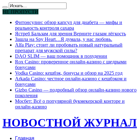
НЕ ПРОПУСТИ
Фитонсулин: обзор капсул для диабета — мифы и
реальность контроля сахара
Ястреб Бальзам для зрения Верните глазам лёгкость
Зашла на Spy Heart…Я думала, у нас любовь.
Alfa Play: стоит ли пробовать новый натуральный
препарат для мужской силы?
DAO SLIM — ваш помощник в похудении
Rox Casino: проверенное онлайн-казино с щедрыми
бонусами
Vodka Casino: кешбэк, бонусы и обзор на 2025 год
Arkada Casino: честное онлайн-казино с кешбэком и
бонусами
Gizbo Casino — подробный обзор онлайн-казино нового
поколения
Мосбет: Всё о популярной букмекерской конторе и
онлайн-казино
НОВОСТНОЙ ЖУРНАЛ
Главная