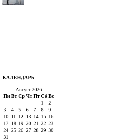
КАЛЕНДАРЬ
Август 2026
Пн
Вт
Ср
Чт
Пт
Сб
Вс
1
2
3
4
5
6
7
8
9
10
11
12
13
14
15
16
17
18
19
20
21
22
23
24
25
26
27
28
29
30
31