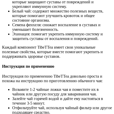
которые защищают суставы от повреждений и
укрепляют иммунную систему.
Белый чай: содержит множество полезных веществ,
которые помогают улучшить кровоток и общее
состояние организма.
Семена фенхеля: снижает воспаление в суставах и
уменьшает болезненность.
Эхинацея: помогает укрепить иммунную систему и
защитить суставы от воспаления и повреждений.
Каждый компонент TibeTTea имеет свои уникальные
полезные свойства, которые вместе помогают укрепить и
поддерживать здоровье суставов.
Инструкция по применению
Инструкция по применению TibeTTea довольно проста и
похожа на инструкцию по приготовлению обычного чая:
Возьмите 1-2 чайные ложки чая и поместите их в
чайник или другую посуду для заваривания чая.
Залейте чай горячей водой и дайте ему настояться в
течение 3-5 минут.
Отфильтруйте чай, используя чайный фильтр или другое
подходящее средство.