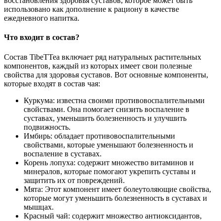
восстановления здоровья суставов, которое может быть
использовано как дополнение к рациону в качестве
ежедневного напитка.
Что входит в состав?
Состав TibeTTea включает ряд натуральных растительных
компонентов, каждый из которых имеет свои полезные
свойства для здоровья суставов. Вот основные компоненты,
которые входят в состав чая:
Куркума: известна своими противовоспалительными
свойствами. Она помогает снизить воспаление в
суставах, уменьшить болезненность и улучшить
подвижность.
Имбирь: обладает противовоспалительными
свойствами, которые уменьшают болезненность и
воспаление в суставах.
Корень лопуха: содержит множество витаминов и
минералов, которые помогают укрепить суставы и
защитить их от повреждений.
Мята: Этот компонент имеет болеутоляющие свойства,
которые могут уменьшить болезненность в суставах и
мышцах.
Красный чай: содержит множество антиоксидантов,