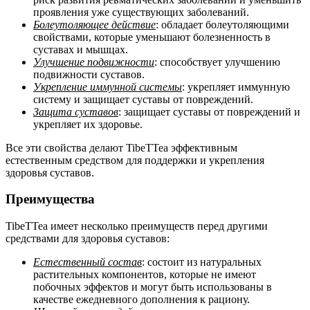
проявления уже существующих заболеваний.
Болеутоляющее действие
: обладает болеутоляющими
свойствами, которые уменьшают болезненность в
суставах и мышцах.
Улучшение подвижности
: способствует улучшению
подвижности суставов.
Укрепление иммунной системы
: укрепляет иммунную
систему и защищает суставы от повреждений.
Защита суставов
: защищает суставы от повреждений и
укрепляет их здоровье.
Все эти свойства делают TibeTTea эффективным
естественным средством для поддержки и укрепления
здоровья суставов.
Преимущества
TibeTTea имеет несколько преимуществ перед другими
средствами для здоровья суставов:
Естественный состав
: состоит из натуральных
растительных компонентов, которые не имеют
побочных эффектов и могут быть использованы в
качестве ежедневного дополнения к рациону.