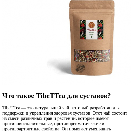
Что такое TibeTTea для суставов?
TibeTTea — это натуральный чай, который разработан для
поддержки и укрепления здоровья суставов. Этот чай состоит
из смеси различных трав и растений, которые имеют
противовоспалительные, противоревматические и
противоартритные свойства. Он помогает уменьшить