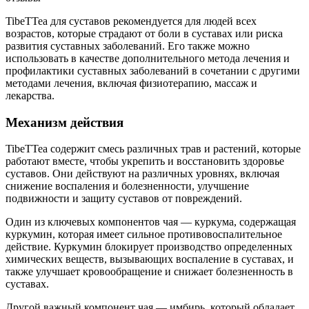
TibeTTea для суставов рекомендуется для людей всех
возрастов, которые страдают от боли в суставах или риска
развития суставных заболеваний. Его также можно
использовать в качестве дополнительного метода лечения и
профилактики суставных заболеваний в сочетании с другими
методами лечения, включая физиотерапию, массаж и
лекарства.
Механизм действия
TibeTTea содержит смесь различных трав и растений, которые
работают вместе, чтобы укрепить и восстановить здоровье
суставов. Они действуют на различных уровнях, включая
снижение воспаления и болезненности, улучшение
подвижности и защиту суставов от повреждений.
Один из ключевых компонентов чая — куркума, содержащая
куркумин, которая имеет сильное противовоспалительное
действие. Куркумин блокирует производство определенных
химических веществ, вызывающих воспаление в суставах, и
также улучшает кровообращение и снижает болезненность в
суставах.
Другой важный компонент чая — имбирь, который обладает