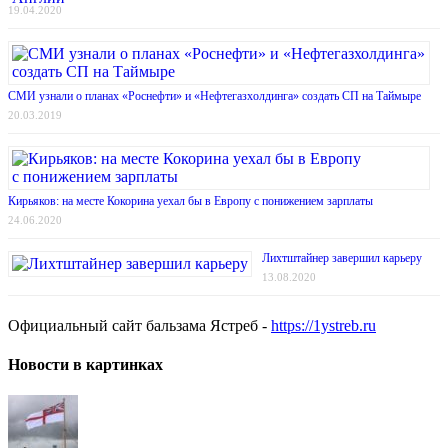
19.04.2020
СМИ узнали о планах «Роснефти» и «Нефтегазхолдинга» создать СП на Таймыре
20.03.2019
Кирьяков: на месте Кокорина уехал бы в Европу с понижением зарплаты
24.06.2020
Лихтштайнер завершил карьеру
13.08.2020
Официальный сайт бальзама Ястреб -
https://1ystreb.ru
Новости в картинках