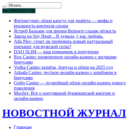
НЕ ПРОПУСТИ
Фитонсулин: обзор капсул для диабета — мифы и
реальность контроля сахара
Ястреб Бальзам для зрения Верните глазам лёгкость
Зашла на Spy Heart…Я думала, у нас любовь.
Alfa Play: стоит ли пробовать новый натуральный
препарат для мужской силы?
DAO SLIM — ваш помощник в похудении
Rox Casino: проверенное онлайн-казино с щедрыми
бонусами
Vodka Casino: кешбэк, бонусы и обзор на 2025 год
Arkada Casino: честное онлайн-казино с кешбэком и
бонусами
Gizbo Casino — подробный обзор онлайн-казино нового
поколения
Мосбет: Всё о популярной букмекерской конторе и
онлайн-казино
НОВОСТНОЙ ЖУРНАЛ
Главная