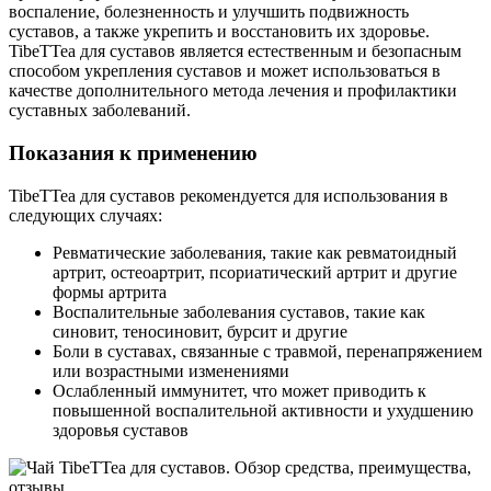
воспаление, болезненность и улучшить подвижность
суставов, а также укрепить и восстановить их здоровье.
TibeTTea для суставов является естественным и безопасным
способом укрепления суставов и может использоваться в
качестве дополнительного метода лечения и профилактики
суставных заболеваний.
Показания к применению
TibeTTea для суставов рекомендуется для использования в
следующих случаях:
Ревматические заболевания, такие как ревматоидный
артрит, остеоартрит, псориатический артрит и другие
формы артрита
Воспалительные заболевания суставов, такие как
синовит, теносиновит, бурсит и другие
Боли в суставах, связанные с травмой, перенапряжением
или возрастными изменениями
Ослабленный иммунитет, что может приводить к
повышенной воспалительной активности и ухудшению
здоровья суставов