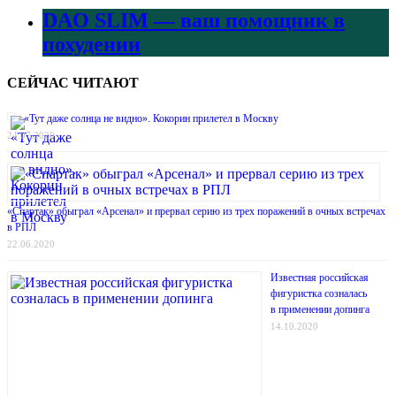
DAO SLIM — ваш помощник в
похудении
СЕЙЧАС ЧИТАЮТ
«Тут даже солнца не видно». Кокорин прилетел в Москву
24.07.2020
«Спартак» обыграл «Арсенал» и прервал серию из трех поражений в очных встречах
в РПЛ
22.06.2020
Известная российская
фигуристка созналась
в применении допинга
14.10.2020