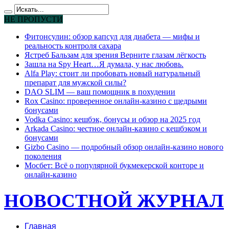
НЕ ПРОПУСТИ
Фитонсулин: обзор капсул для диабета — мифы и
реальность контроля сахара
Ястреб Бальзам для зрения Верните глазам лёгкость
Зашла на Spy Heart…Я думала, у нас любовь.
Alfa Play: стоит ли пробовать новый натуральный
препарат для мужской силы?
DAO SLIM — ваш помощник в похудении
Rox Casino: проверенное онлайн-казино с щедрыми
бонусами
Vodka Casino: кешбэк, бонусы и обзор на 2025 год
Arkada Casino: честное онлайн-казино с кешбэком и
бонусами
Gizbo Casino — подробный обзор онлайн-казино нового
поколения
Мосбет: Всё о популярной букмекерской конторе и
онлайн-казино
НОВОСТНОЙ ЖУРНАЛ
Главная