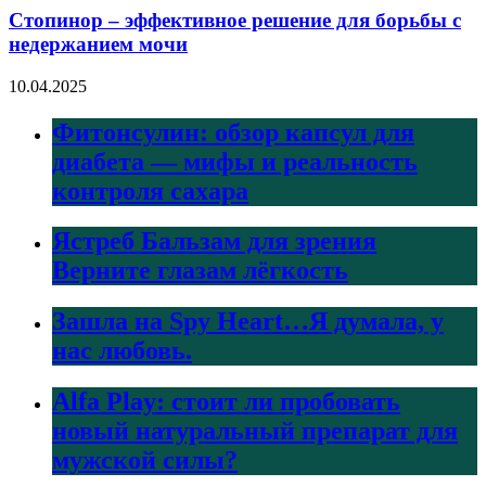
Стопинор – эффективное решение для борьбы с
недержанием мочи
10.04.2025
Фитонсулин: обзор капсул для
диабета — мифы и реальность
контроля сахара
Ястреб Бальзам для зрения
Верните глазам лёгкость
Зашла на Spy Heart…Я думала, у
нас любовь.
Alfa Play: стоит ли пробовать
новый натуральный препарат для
мужской силы?