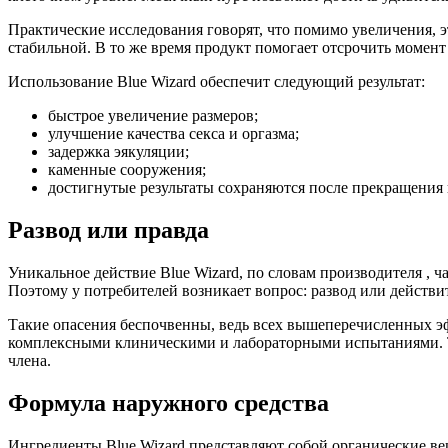
Практические исследования говорят, что помимо увеличения, э
стабильной. В то же время продукт помогает отсрочить момент
Использование Blue Wizard обеспечит следующий результат:
быстрое увеличение размеров;
улучшение качества секса и оргазма;
задержка эякуляции;
каменные сооружения;
достигнутые результаты сохраняются после прекращения 
Развод или правда
Уникальное действие Blue Wizard, по словам производителя , ч
Поэтому у потребителей возникает вопрос: развод или действ
Такие опасения беспочвенны, ведь всех вышеперечисленных эфф
комплексными клиническими и лабораторными испытаниями. Та
члена.
Формула наружного средства
Ингредиенты Blue Wizard представляют собой органические ве