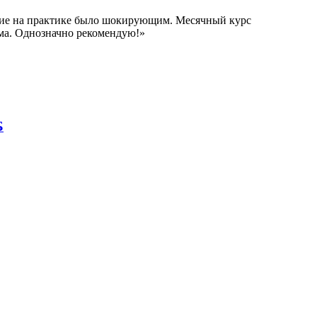
ение на практике было шокирующим. Месячный курс
зма. Однозначно рекомендую!»
Б