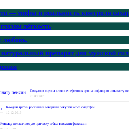
ета — мифы и реальность контроля саха
 глазам лёгкость
с любовь.
ый натуральный препарат для мужской си
дении
Силуанов оценил влияние нефтяных цен на инфляцию и выплату пе
20.03.2020
Каждый третий россиянин совершал покупки через смартфон
12.12.2019
Роналду показал новую прическу и был высмеян фанатами
01.07.2020