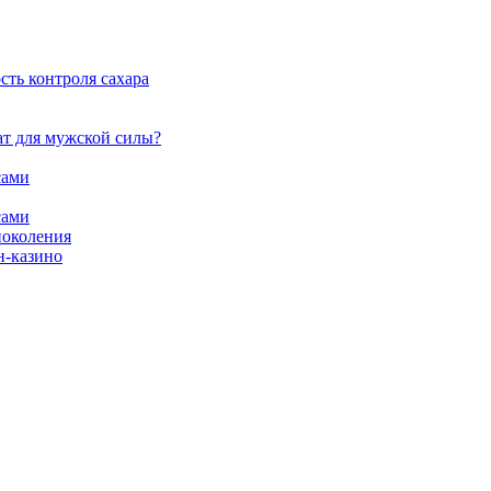
сть контроля сахара
ат для мужской силы?
сами
сами
поколения
н-казино