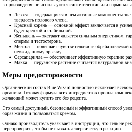
в производстве не используются синтетические или гормональн
Левзея — содержащиеся в нем активные компоненты знач
твердость полового члена.
Красный корень — основной эффект заключается в усилен
будет крепкой и стабильной.
Женьшень — экстракт является сильным энергетиком, га
спермы и тестостерона.
Ментол — повышает чувствительность обрабатываемой об
неожиданному оргазму.
Сарсапарилла — обеспечивает эффективную терапию раз
Макка — перуанское растение считается натуральной виаг
Меры предосторожности
Органический состав Blue Wizard полностью исключает всево
организм. Готовая формула всех ингредиентов прошла комплек
желающий может купить его без рецепта.
Это самый доступный, безопасный и эффективный способ увел
образ жизни и пользоваться кремом.
Однако производитель указывает в инструкции, что гель не р
перепроверить, чтобы не вызвать аллергическую реакцию.