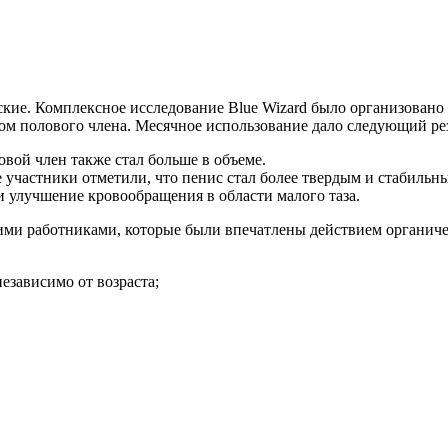
кие. Комплексное исследование Blue Wizard было организовано
ом полового члена. Месячное использование дало следующий рез
овой член также стал больше в объеме.
участники отметили, что пенис стал более твердым и стабильн
 улучшение кровообращения в области малого таза.
ми работниками, которые были впечатлены действием органиче
езависимо от возраста;