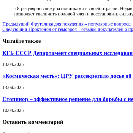
«Я регулярно слежу за новинками в своей отрасли. Нед
позволяет увеличить половой член и восстановить силь
Предыдущий
Фруталика для похудения – популярные вопросы 
Следующий
Проктонол от геморроя – отзывы покупателей о пр
Читайте также
КГБ СССР Департамент специальных исследов
13.04.2025
«Космическая месть»: ЦРУ рассекретило досье об
13.04.2025
Стопинор – эффективное решение для борьбы с 
10.04.2025
Оставить комментарий