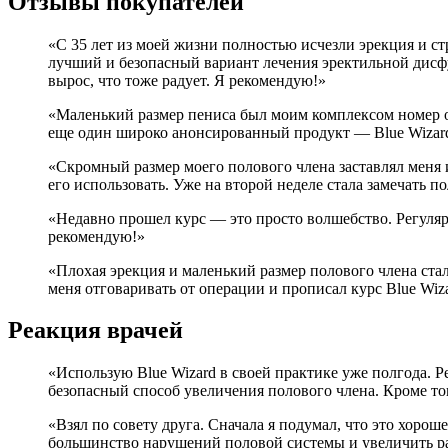
Отзывы покупателей
«С 35 лет из моей жизни полностью исчезли эрекция и с
лучший и безопасный вариант лечения эректильной дисфу
вырос, что тоже радует. Я рекомендую!»
«Маленький размер пениса был моим комплексом номер од
еще один широко анонсированный продукт — Blue Wizard.
«Скромный размер моего полового члена заставлял меня и
его использовать. Уже на второй неделе стала замечать 
«Недавно прошел курс — это просто волшебство. Регуляр
рекомендую!»
«Плохая эрекция и маленький размер полового члена ста
меня отговаривать от операции и прописал курс Blue Wiz
Реакция врачей
«Использую Blue Wizard в своей практике уже полгода. Р
безопасный способ увеличения полового члена. Кроме т
«Взял по совету друга. Сначала я подумал, что это хоро
большинство нарушений половой системы и увеличить ра