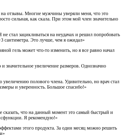
я на отзывы. Многие мужчины уверяли меня, что это
сто сильная, как скала. При этом мой член значительно
 не стал зацикливаться на неудачах и решил попробовать
3 сантиметра. Это лучше, чем я ожидал»
ной гель может что-то изменить, но я все равно начал
о и значительное увеличение размеров. Однозначно
о увеличению полового члена. Удивительно, но врач стал
размеры и уверенность. Большое спасибо!»
е сказать, что на данный момент это самый быстрый и
дисфункции. Я рекомендую!»
 эффектами этого продукта. За один месяц можно решить
ии»