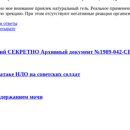
авно мое внимание привлек натуральный гель. Реальное примен
ную эрекцию. При этом отсутствуют негативные реакции органи
и ответы
епарате
аний СЕКРЕТНО Архивный документ №1989-042-С
 атаке НЛО на советских солдат
недержанием мочи