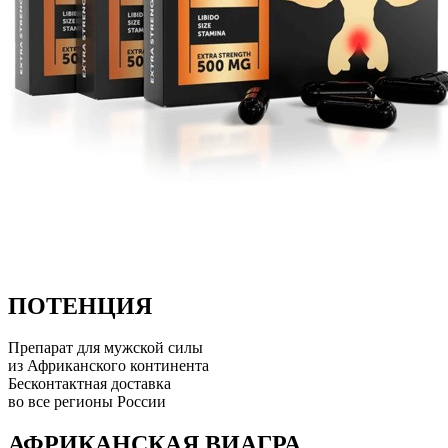
ПОТЕНЦИЯ
Препарат для мужской силы
из Африканского континента
Бесконтактная доставка
во все регионы России
АФРИКАНСКАЯ ВИАГРА