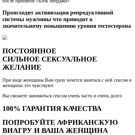
после принятие «Блэк энерджи»
Происходит активизация репродуктивной
системы мужчины что приводит к
значительному повышению уровня тестостерона
ПОСТОЯННОЕ
СИЛЬНОЕ СЕКСУАЛЬНОЕ
ЖЕЛАНИЕ
При виде женщины Вам сразу хочется заняться с ней сексом и
женщины это чувствуют
Вы сможете заниматься сексом очень часто и очень долго
100% ГАРАНТИЯ КАЧЕСТВА
ПОПРОБУЙТЕ АФРИКАНСКУЮ
ВИАГРУ И ВАША ЖЕНЩИНА