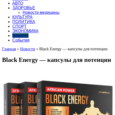
АВТО
ЗДОРОВЬЕ
Новости медицины
КУЛЬТУРА
ПОЛИТИКА
СПОРТ
ЭКОНОМИКА
Новости
События
Главная
»
Новости
»
Black Energy — капсулы для потенции
Black Energy — капсулы для потенции