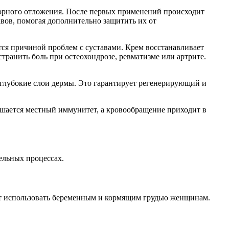
торного отложения. После первых применений происходит
авов, помогая дополнительно защитить их от
тся причиной проблем с суставами. Крем восстанавливает
транить боль при остеохондрозе, ревматизме или артрите.
 глубокие слои дермы. Это гарантирует регенерирующий и
шается местный иммунитет, а кровообращение приходит в
ельных процессах.
ит использовать беременным и кормящим грудью женщинам.