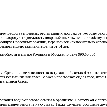
в пчеловодства и ценных растительных экстрактов, которые быст
вает здоровую подвижность повреждённых тканей, способствует
воцирует побочных реакций, переносится исключительно хорошо
репарат можно применять детям от 14 лет.
иобрести в аптеке Ромашка в Москве по цене 990.00 руб.
вах. Средство имеет полностью натуральный состав без синтетич
тся без назначения врача. Может использоваться для того, что
азательной базой.
ования водно-солевого обмена в организме. Поэтому он с легк
лительное действие на суставы. Также улучшает состояние друг