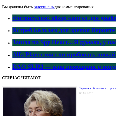
Вы должны быть
залогинены
для комментирования
Фитонсулин: обзор капсул для диаб
Ястреб Бальзам для зрения Верните
Зашла на Spy Heart…Я думала, у на
Alfa Play: стоит ли пробовать нов
DAO SLIM — ваш помощник в поху
СЕЙЧАС ЧИТАЮТ
Тарасова обратилась с про
05.07.2020