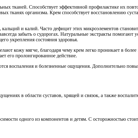
ельных тканей. Способствует эффективной профилактике их пов
евых тканях организма. Крем способствует восстановлению суст
, кальций и калий. Часто дефицит этих микроэлементов станови
навсегда забыть о судорогах. Натуральные экстракты помогают ус
его укрепления состояния здоровья.
ают кожу мягче, благодаря чему крем легко проникает в более
ает его пролонгированное действие.
аются воспаления и болезненные ощущения. Дополнительно повы
щениях в области суставов, хрящей и связок, а также воспалит
симости одного из компонентов и детям. С осторожностью сто