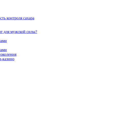
сть контроля сахара
ат для мужской силы?
сами
сами
поколения
н-казино