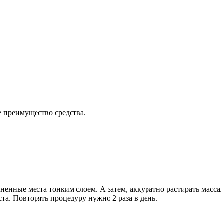
 преимущество средства.
ненные места тонким слоем. А затем, аккуратно растирать мас
та. Повторять процедуру нужно 2 раза в день.