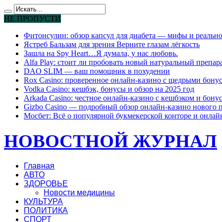
НЕ ПРОПУСТИ
Фитонсулин: обзор капсул для диабета — мифы и реально
Ястреб Бальзам для зрения Верните глазам лёгкость
Зашла на Spy Heart…Я думала, у нас любовь.
Alfa Play: стоит ли пробовать новый натуральный препар
DAO SLIM — ваш помощник в похудении
Rox Casino: проверенное онлайн-казино с щедрыми бону
Vodka Casino: кешбэк, бонусы и обзор на 2025 год
Arkada Casino: честное онлайн-казино с кешбэком и бону
Gizbo Casino — подробный обзор онлайн-казино нового 
Мосбет: Всё о популярной букмекерской конторе и онлай
НОВОСТНОЙ ЖУРНАЛ
Главная
АВТО
ЗДОРОВЬЕ
Новости медицины
КУЛЬТУРА
ПОЛИТИКА
СПОРТ