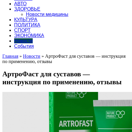
АВТО
ЗДОРОВЬЕ
Новости медицины
КУЛЬТУРА
ПОЛИТИКА
СПОРТ
ЭКОНОМИКА
Новости
События
Главная
»
Новости
»
АртроФаст для суставов — инструкция
по применению, отзывы
АртроФаст для суставов —
инструкция по применению, отзывы