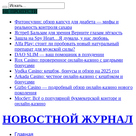
НЕ ПРОПУСТИ
Фитонсулин: обзор капсул для диабета — мифы и
реальность контроля сахара
Ястреб Бальзам для зрения Верните глазам лёгкость
Зашла на Spy Heart…Я думала, у нас любовь.
Alfa Play: стоит ли пробовать новый натуральный
препарат для мужской силы?
DAO SLIM — ваш помощник в похудении
Rox Casino: проверенное онлайн-казино с щедрыми
бонусами
Vodka Casino: кешбэк, бонусы и обзор на 2025 год
Arkada Casino: честное онлайн-казино с кешбэком и
бонусами
Gizbo Casino — подробный обзор онлайн-казино нового
поколения
Мосбет: Всё о популярной букмекерской конторе и
онлайн-казино
НОВОСТНОЙ ЖУРНАЛ
Главная