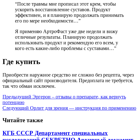
“После травмы мне прописал этот крем, чтобы
ускорить восстановление суставов. Продукт
эффективен, и я планирую продолжать принимать
его по мере необходимости…”
Я применяю АртроФаст уже две недели и вижу
отличные результаты. Планирую продолжать
использовать продукт и рекомендую его всем, у
кого есть какие-либо проблемы с суставами…”
Где купить
Приобрести наружное средство не сложно без рецепта, через
официальный сайт производителя. Предоплата не требуется,
так что обман исключен.
Предыдущий
Эргерон – отзывы о препарате, как вернуть
потенцию
Следующий
Орлит для зрения — инструкция по применению
Читайте также
КГБ СССР Департамент специальных
исследований СЕКРЕТНО Архивный документ