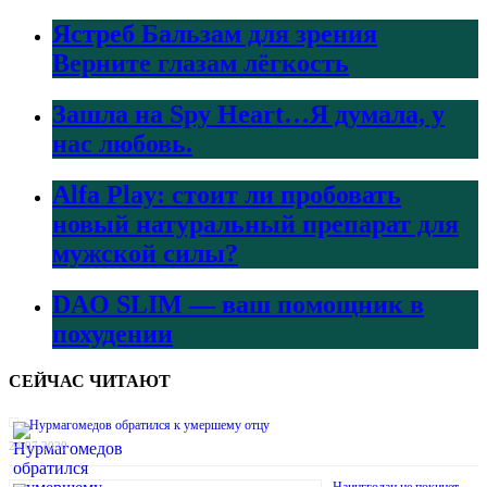
Ястреб Бальзам для зрения
Верните глазам лёгкость
Зашла на Spy Heart…Я думала, у
нас любовь.
Alfa Play: стоит ли пробовать
новый натуральный препарат для
мужской силы?
DAO SLIM — ваш помощник в
похудении
СЕЙЧАС ЧИТАЮТ
Нурмагомедов обратился к умершему отцу
24.07.2020
Наингголан не покинет