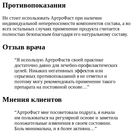
Противопоказания
Не стоит использовать АртроФаст при наличии
индивидуальной непереносимости компонентов состава, а во
всех остальных случаях применение продукта считается
полностью безопасным благодаря его натуральному составу.
Отзыв врача
“Я использую АртроФаств своей практике
достаточно давно для лечебно-профилактических
целей. Никаких негативных эффектов или
серьезных противопоказаний я не отметил и
поэтому могу рекомендовать применение такого
препарата на постоянной основе…”
Мнения клиентов
“АртроФаст мне посоветовала подруга, я начала
им пользоваться на регулярной основе и заметила
положительные изменения в своем состоянии.
Боль минимальна, и я более активна…”