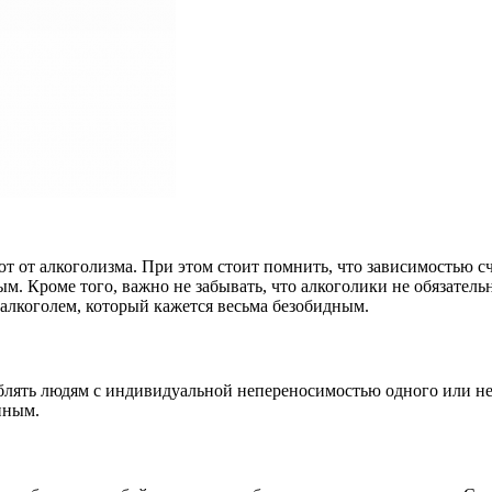
от алкоголизма. При этом стоит помнить, что зависимостью счи
ым. Кроме того, важно не забывать, что алкоголики не обязател
алкоголем, который кажется весьма безобидным.
блять людям с индивидуальной непереносимостью одного или нес
нным.