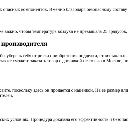
опасных компонентов. Именно благодаря безопасному составу дл
е важно, чтобы температура воздуха не превышала 25 градусов,
 производителя
ы уберечь себя от риска приобретения подделки, стоит заказыв
акже сможете заказать товар с доставкой не только в Москве, но
айте, поскольку здесь он продается с наценкой. На ее размер в
ителей.
их условиях. Процедура доказала его эффективность и безопасн