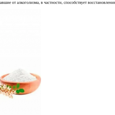
давшие от алкоголизма, в частности, способствует восстановлени