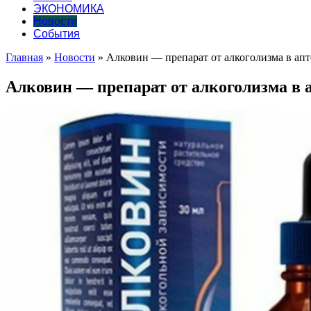
ЭКОНОМИКА
Новости
События
Главная
»
Новости
»
Алковин — препарат от алкоголизма в апт
Алковин — препарат от алкоголизма в 