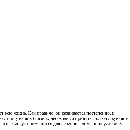
ет всю жизнь. Как правило, он развивается постепенно, и
 вас или у ваших близких необходимо принять соответствующие
ивные и могут применяться для лечения в домашних условиях