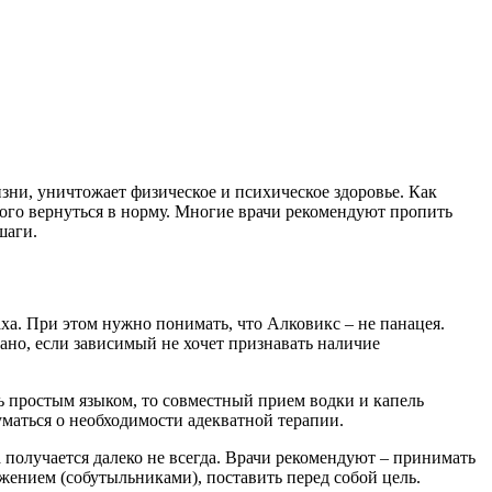
жизни, уничтожает физическое и психическое здоровье. Как
ного вернуться в норму. Многие врачи рекомендуют пропить
шаги.
аха. При этом нужно понимать, что Алковикс – не панацея.
но, если зависимый не хочет признавать наличие
 простым языком, то совместный прием водки и капель
уматься о необходимости адекватной терапии.
получается далеко не всегда. Врачи рекомендуют – принимать
ением (собутыльниками), поставить перед собой цель.