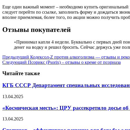
Еще один важный момент – необходимо купить оригинальный п
следует перейти по ссылке, заполнить форму и дождаться звонк
вполне приемлемая, более того, по акции можно получить пр
Отзывы покупателей
«Принимал капли 4 недели. Буквально с первых дней пон
денег на водку и решил бросить. Сейчас держусь уже по
Предыдущий
Кодексол-Z против алкоголизма — отзывы и рек
Следующий
Псорикс (Psorix) – отзывы о креме от псориаза
Читайте также
КГБ СССР Департамент специальных исследов
13.04.2025
«Космическая месть»: ЦРУ рассекретило досье об
13.04.2025