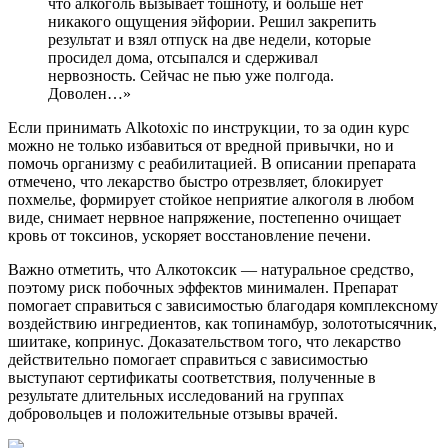
что алкоголь вызывает тошноту, и больше нет
никакого ощущения эйфории. Решил закрепить
результат и взял отпуск на две недели, которые
просидел дома, отсыпался и сдерживал
нервозность. Сейчас не пью уже полгода.
Доволен…»
Если принимать Alkotoxic по инструкции, то за один курс
можно не только избавиться от вредной привычки, но и
помочь организму с реабилитацией. В описании препарата
отмечено, что лекарство быстро отрезвляет, блокирует
похмелье, формирует стойкое неприятие алкоголя в любом
виде, снимает нервное напряжение, постепенно очищает
кровь от токсинов, ускоряет восстановление печени.
Важно отметить, что Алкотоксик — натуральное средство,
поэтому риск побочных эффектов минимален. Препарат
помогает справиться с зависимостью благодаря комплексному
воздействию ингредиентов, как топинамбур, золототысячник,
шиитаке, копринус. Доказательством того, что лекарство
действительно помогает справиться с зависимостью
выступают сертификаты соответствия, полученные в
результате длительных исследований на группах
добровольцев и положительные отзывы врачей.