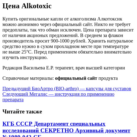
Цена Alkotoxic
Купить оригинальные капли от алкоголизма Алкотоксик
можно анонимно через официальный сайт. Никто не требует
предоплаты, так что обман исключен. Цена препарата зависит
от наличия акционых предложений. В среднем за флакон
производитель просит 900-1000 рублей. Хранить натуральное
средство нужно в сухом прохладном месте при температуре
не выше 25°С. Перед применением обязательно внимательно
изучить инструкцию.
Редакция Васильева Е.Р. терапевт, врач высшей категории
Справочные материалы:
официальный сайт
продукта
Предыдущий
БиоАртро (BIO-arthro) — капсулы для суставов
Следующий
Мегалис — инструкция по применению
препарата
Читайте также
КГБ СССР Департамент специальных
исследований СЕКРЕТНО Архивный документ