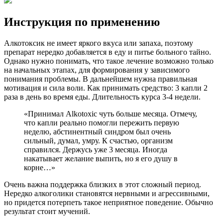
Инструкция по применению
Алкотоксик не имеет яркого вкуса или запаха, поэтому
препарат нередко добавляется в еду и питье больного тайно.
Однако нужно понимать, что такое лечение возможно только
на начальных этапах, для формирования у зависимого
понимания проблемы. В дальнейшем нужна правильная
мотивация и сила воли. Как принимать средство: 3 капли 2
раза в день во время еды. Длительность курса 3-4 недели.
«Принимал Alkotoxic чуть больше месяца. Отмечу,
что капли реально помогли пережить первую
неделю, абстинентный синдром был очень
сильный, думал, умру. К счастью, организм
справился. Держусь уже 3 месяца. Иногда
накатывает желание выпить, но я его душу в
корне…»
Очень важна поддержка близких в этот сложный период.
Нередко алкоголики становятся нервными и агрессивными,
но придется потерпеть такое неприятное поведение. Обычно
результат стоит мучений.