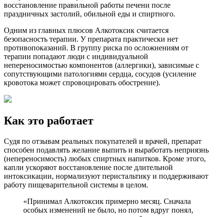
восстановление правильной работы печени после
праздничных застолий, обильной еды и спиртного.
Одним из главных плюсов Алкотоксик считается
безопасность терапии. У препарата практически нет
противопоказаний. В группу риска по осложнениям от
терапии попадают люди с индивидуальной
непереносимостью компонентов (аллергики), зависимые с
сопутствующими патологиями сердца, сосудов (усиление
кровотока может спровоцировать обострение).
Как это работает
Судя по отзывам реальных покупателей и врачей, препарат
способен подавлять желание выпить и выработать неприязнь
(непереносимость) любых спиртных напитков. Кроме этого,
капли ускоряют восстановление после длительной
интоксикации, нормализуют перистальтику и поддерживают
работу пищеварительной системы в целом.
«Принимал Алкотоксик примерно месяц. Сначала
особых изменений не было, но потом вдруг понял,