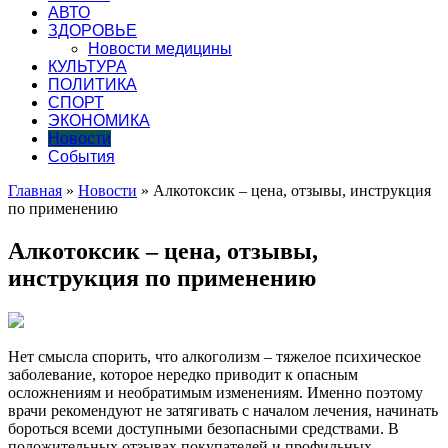
АВТО
ЗДОРОВЬЕ
Новости медицины
КУЛЬТУРА
ПОЛИТИКА
СПОРТ
ЭКОНОМИКА
Новости
События
Главная
»
Новости
»
Алкотоксик – цена, отзывы, инструкция
по применению
Алкотоксик – цена, отзывы,
инструкция по применению
Нет смысла спорить, что алкоголизм – тяжелое психическое
заболевание, которое нередко приводит к опасным
осложнениям и необратимым изменениям.
Именно поэтому
врачи рекомендуют не затягивать с началом лечения, начинать
бороться всеми доступными безопасными средствами. В
положительных отзывах покупателей и профильных