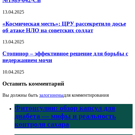
№1989-042-СБ
13.04.2025
«Космическая месть»: ЦРУ рассекретило досье
об атаке НЛО на советских солдат
13.04.2025
Стопинор – эффективное решение для борьбы с
недержанием мочи
10.04.2025
Оставить комментарий
Вы должны быть
залогинены
для комментирования
Фитонсулин: обзор капсул для
диабета — мифы и реальность
контроля сахара