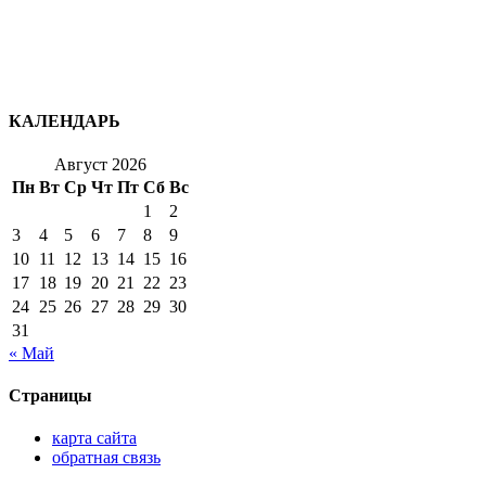
КАЛЕНДАРЬ
Август 2026
Пн
Вт
Ср
Чт
Пт
Сб
Вс
1
2
3
4
5
6
7
8
9
10
11
12
13
14
15
16
17
18
19
20
21
22
23
24
25
26
27
28
29
30
31
« Май
Страницы
карта сайта
обратная связь