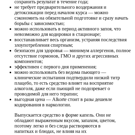
сохранить результат в течение года;
не требует предварительного воздержания и
детоксикации перед началом курса — можно
сэкономить на обязательной подготовке и сразу начать
борьбы с зависимостью;
можно использовать в период активного запоя, что
невозможно для кодировки в стационаре;
восстанавливает весь организм, устраняя последствия
злоупотребления спиртным;
безопасен для здоровья — минимум аллергенов, полное
отсутствие гормонов, ГМО и других агрессивных
компонентов;
эффективен с первого дня применения;
можно использовать без ведома пьющего —
клинические испытания подтвердили низкий титр
плацебо, то есть средство влияет на восприятие
алкоголя, даже если пьющий не подозревает о
проводимой для него терапии;
выгодная цена — Alkorte стоит в разы дешевле
кодирования в наркологии.
Выпускается средство в форме капель. Они не
обладают выраженным вкусом, запахом, цветом,
поэтому легко и без следа растворяются в
напитках и блюдах, не влияя на их