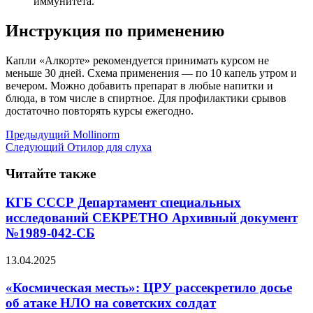
иммунитета.
Инструкция по применению
Капли «Алкорте» рекомендуется принимать курсом не
меньше 30 дней. Схема применения — по 10 капель утром и
вечером. Можно добавить препарат в любые напитки и
блюда, в том числе в спиртное. Для профилактики срывов
достаточно повторять курсы ежегодно.
Предыдущий
Mollinorm
Следующий
Отилор для слуха
Читайте также
КГБ СССР Департамент специальных
исследований СЕКРЕТНО Архивный документ
№1989-042-СБ
13.04.2025
«Космическая месть»: ЦРУ рассекретило досье
об атаке НЛО на советских солдат