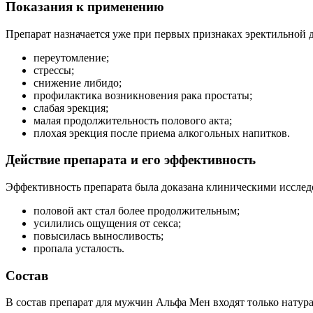
Показания к применению
Препарат назначается уже при первых признаках эректильной д
переутомление;
стрессы;
снижение либидо;
профилактика возникновения рака простаты;
слабая эрекция;
малая продолжительность полового акта;
плохая эрекция после приема алкогольных напитков.
Действие препарата и его эффективность
Эффективность препарата была доказана клиническими исслед
половой акт стал более продолжительным;
усилились ощущения от секса;
повысилась выносливость;
пропала усталость.
Состав
В состав препарат для мужчин Альфа Мен входят только натур