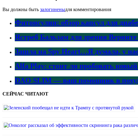
Вы должны быть
залогинены
для комментирования
Фитонсулин: обзор капсул для диаб
Ястреб Бальзам для зрения Верните
Зашла на Spy Heart…Я думала, у на
Alfa Play: стоит ли пробовать нов
DAO SLIM — ваш помощник в поху
СЕЙЧАС ЧИТАЮТ