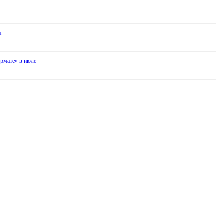
а
рмате» в июле