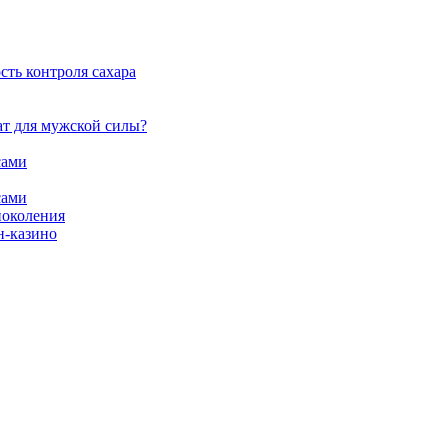
сть контроля сахара
ат для мужской силы?
сами
сами
поколения
н-казино