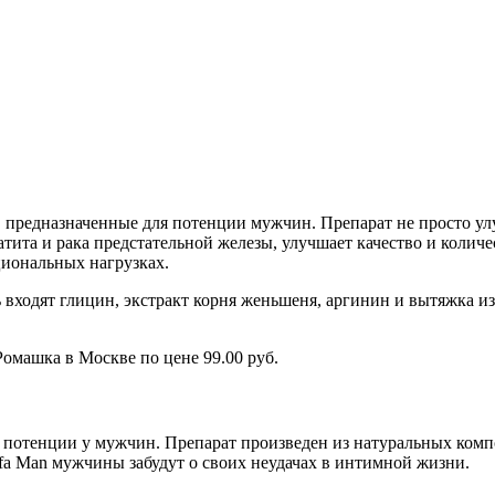
, предназначенные для потенции мужчин. Препарат не просто у
атита и рака предстательной железы, улучшает качество и колич
циональных нагрузках.
ь входят глицин, экстракт корня женьшеня, аргинин и вытяжка 
омашка в Москве по цене 99.00 руб.
потенции у мужчин. Препарат произведен из натуральных комп
a Man мужчины забудут о своих неудачах в интимной жизни.