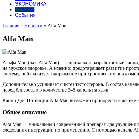
ЭКОНОМИКА
Новости
События
Главная
»
Новости
»
Alfa Man
Alfa Man
Альфа Ман (лат. Alfa Man) — специально разработанные капли
на мужское здоровье. А именно: предотвращает развитие прост
систему, нейтрализует напряжение при хронических психоэмо
Дополнительно усиливает синтез тестостерона. В состав капел
перед близостью в количестве 3–5 капель на язык.
Капли Для Потенции Alfa Man возможно приобрести в аптеке Р
Общее описание
Alfa Man — уникальный современный препарат для улучшения 
следования инструкции по применению. С помощью капель Alf