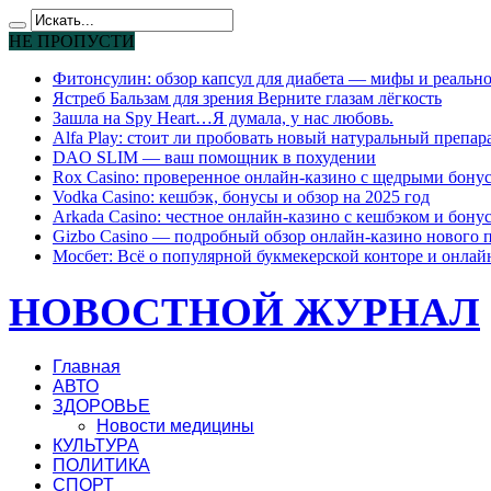
НЕ ПРОПУСТИ
Фитонсулин: обзор капсул для диабета — мифы и реально
Ястреб Бальзам для зрения Верните глазам лёгкость
Зашла на Spy Heart…Я думала, у нас любовь.
Alfa Play: стоит ли пробовать новый натуральный препар
DAO SLIM — ваш помощник в похудении
Rox Casino: проверенное онлайн-казино с щедрыми бону
Vodka Casino: кешбэк, бонусы и обзор на 2025 год
Arkada Casino: честное онлайн-казино с кешбэком и бону
Gizbo Casino — подробный обзор онлайн-казино нового 
Мосбет: Всё о популярной букмекерской конторе и онлай
НОВОСТНОЙ ЖУРНАЛ
Главная
АВТО
ЗДОРОВЬЕ
Новости медицины
КУЛЬТУРА
ПОЛИТИКА
СПОРТ