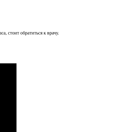
а, стоит обратиться к врачу.