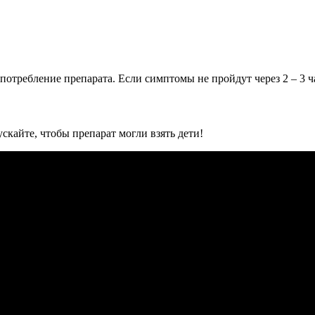
отребление препарата. Если симптомы не пройдут через 2 – 3 час
скайте, чтобы препарат могли взять дети!