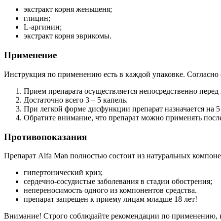
экстракт корня женьшеня;
глицин;
L-аргинин;
экстракт корня эврикомы.
Применение
Инструкция по применению есть в каждой упаковке. Согласно 
Прием препарата осуществляется непосредственно перед 
Достаточно всего 3 – 5 капель.
При легкой форме дисфункции препарат назначается на 5
Обратите внимание, что препарат можно применять после
Противопоказания
Препарат Alfa Man полностью состоит из натуральных компонент
гипертонический криз;
сердечно-сосудистые заболевания в стадии обострения;
непереносимость одного из компонентов средства.
препарат запрещен к приему лицам младше 18 лет!
Внимание! Строго соблюдайте рекомендации по применению, 