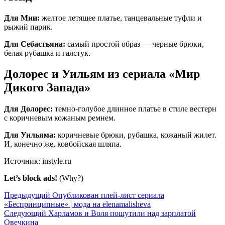
Для Мии:
желтое летящее платье, танцевальные туфли и
рыжий парик.
Для Себастьяна:
самый простой образ — черные брюки,
белая рубашка и галстук.
Долорес и Уильям из сериала «Мир
Дикого Запада»
Для Долорес:
темно-голубое длинное платье в стиле вестерн
с коричневым кожаным ремнем.
Для Уильяма:
коричневые брюки, рубашка, кожаный жилет.
И, конечно же, ковбойская шляпа.
Источник:
instyle.ru
Let’s block ads!
(Why?)
Предыдущий
Опубликован плей-лист сериала
«Беспринципные» | мода на elenamalisheva
Следующий
Харламов и Воля пошутили над зарплатой
Овечкина