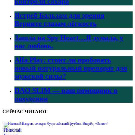
контроля сахара
Ястреб Бальзам для зрения
Верните глазам лёгкость
Зашла на Spy Heart…Я думала, у
нас любовь.
Alfa Play: стоит ли пробовать
новый натуральный препарат для
мужской силы?
DAO SLIM — ваш помощник в
похудении
СЕЙЧАС ЧИТАЮТ
Николай Валуев: сегодня будет жёсткий футбол. Вперёд, «Зенит»!
20.07.2020