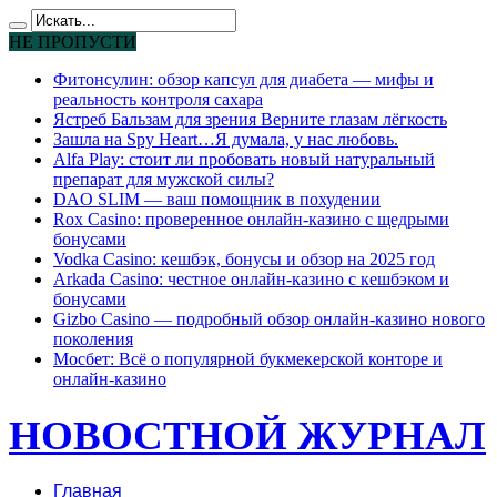
НЕ ПРОПУСТИ
Фитонсулин: обзор капсул для диабета — мифы и
реальность контроля сахара
Ястреб Бальзам для зрения Верните глазам лёгкость
Зашла на Spy Heart…Я думала, у нас любовь.
Alfa Play: стоит ли пробовать новый натуральный
препарат для мужской силы?
DAO SLIM — ваш помощник в похудении
Rox Casino: проверенное онлайн-казино с щедрыми
бонусами
Vodka Casino: кешбэк, бонусы и обзор на 2025 год
Arkada Casino: честное онлайн-казино с кешбэком и
бонусами
Gizbo Casino — подробный обзор онлайн-казино нового
поколения
Мосбет: Всё о популярной букмекерской конторе и
онлайн-казино
НОВОСТНОЙ ЖУРНАЛ
Главная