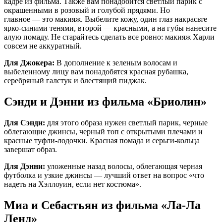
кадре из фильма. Также вам понадобится светлый парик с
окрашенными в розовый и голубой прядями. Но
главное — это макияж. Выбелите кожу, один глаз накрасьте
ярко-синими тенями, второй — красными, а на губы нанесите
алую помаду. Не старайтесь сделать все ровно: макияж Харли
совсем не аккуратный.
Для Джокера:
В дополнение к зеленым волосам и
выбеленному лицу вам понадобятся красная рубашка,
серебряный галстук и блестящий пиджак.
Сэнди и Дэнни из фильма «Бриолин»
Для Сэнди:
для этого образа нужен светлый парик, черные
облегающие джинсы, черный топ с открытыми плечами и
красные туфли-лодочки. Красная помада и серьги-кольца
завершат образ.
Для Дэнни:
уложенные назад волосы, облегающая черная
футболка и узкие джинсы — лучший ответ на вопрос «что
надеть на Хэллоуин, если нет костюма».
Миа и Себастьян из фильма «Ла-Ла
Ленд»