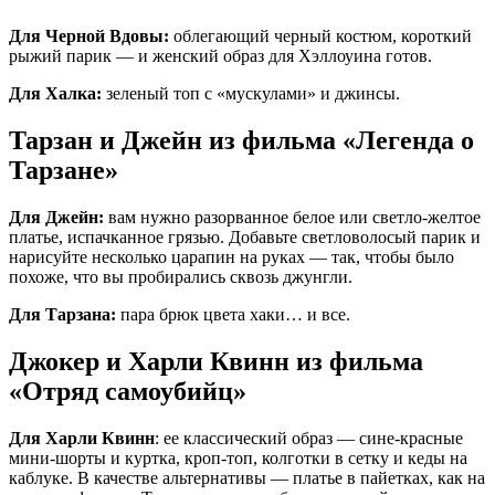
Для Черной Вдовы:
облегающий черный костюм, короткий
рыжий парик — и женский образ для Хэллоуина готов.
Для Халка:
зеленый топ с «мускулами» и джинсы.
Тарзан и Джейн из фильма «Легенда о
Тарзане»
Для Джейн:
вам нужно разорванное белое или светло-желтое
платье, испачканное грязью. Добавьте светловолосый парик и
нарисуйте несколько царапин на руках — так, чтобы было
похоже, что вы пробирались сквозь джунгли.
Для Тарзана:
пара брюк цвета хаки… и все.
Джокер и Харли Квинн из фильма
«Отряд самоубийц»
Для Харли Квинн
: ее классический образ — сине-красные
мини-шорты и куртка, кроп-топ, колготки в сетку и кеды на
каблуке. В качестве альтернативы — платье в пайетках, как на