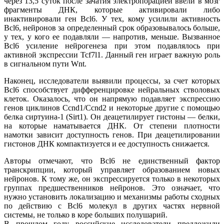
через 13,5 суток после зачатия электропорацией ввели в мозг
фрагменты ДНК, которые активировали либо
инактивировали ген Bcl6. У тех, кому усилили активность
Bcl6, нейронов за определенный срок образовывалось больше,
у тех, у кого ее подавляли — напротив, меньше. Вызванное
Bcl6 усиление нейрогенеза при этом подавлялось при
активной экспрессии Tcf7l1. Данный ген играет важную роль
в сигнальном пути Wnt.
Наконец, исследователи выявили процессы, за счет которых
Bcl6 способствует дифференцировке нейральных стволовых
клеток. Оказалось, что он напрямую подавляет экспрессию
генов циклинов Ccnd1/Ccnd2 и некоторые другие с помощью
белка сиртуина-1 (Sirt1). Он деацетилирует гистоны — белки,
на которые наматывается ДНК. От степени плотности
намотки зависит доступность генов. При деацетилировании
гистонов ДНК компактизуется и ее доступность снижается.
Авторы отмечают, что Bcl6 не единственный фактор
транскрипции, который управляет образованием новых
нейронов. К тому же, он экспрессируется только в некоторых
группах предшественников нейронов. Это означает, что
нужно установить локализацию и механизмы работы сходных
по действию с Bcl6 молекул в других частях нервной
системы, не только в коре больших полушарий.
В прошлом году российские исследователи предложили