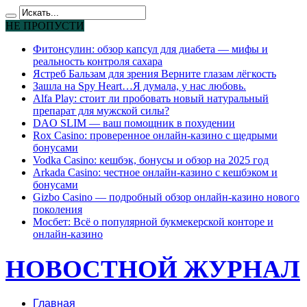
НЕ ПРОПУСТИ
Фитонсулин: обзор капсул для диабета — мифы и
реальность контроля сахара
Ястреб Бальзам для зрения Верните глазам лёгкость
Зашла на Spy Heart…Я думала, у нас любовь.
Alfa Play: стоит ли пробовать новый натуральный
препарат для мужской силы?
DAO SLIM — ваш помощник в похудении
Rox Casino: проверенное онлайн-казино с щедрыми
бонусами
Vodka Casino: кешбэк, бонусы и обзор на 2025 год
Arkada Casino: честное онлайн-казино с кешбэком и
бонусами
Gizbo Casino — подробный обзор онлайн-казино нового
поколения
Мосбет: Всё о популярной букмекерской конторе и
онлайн-казино
НОВОСТНОЙ ЖУРНАЛ
Главная