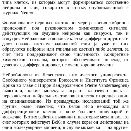
типа клеток, из которых могут формироваться
собственно
нейроны и глия, говорится в статье, опубликованной в
журнале Neuron.
Формирование нервных клеток по мере развития эмбриона
происходит под руководством химических сигналов,
действующих на будущие нейроны как снаружи, так и
изнутри. Нейральные стволовые клетки дифференцируются и
дают начало клеткам радиальной глии (а уже из них
образуются нейроны или глиальные клетки) либо делятся, за
счет чего поддерживают свою численность. Конкретные
химические сигналы, которые обеспечивают переход от
деления к дифференцировке, не очень хорошо изучены.
Нейробиологи из Левенского католического университета,
Свободного университета Брюсселя и Института Фрэнсиса
Крика во главе с Пирре Вандерхагеном (Pierre Vanderhaeghen)
выяснили, какие молекулы играют ключевую роль в
переключении нейральных стволовых клеток с пролиферации
на специализацию. Из предыдущих исследований той же
группы было известно, что белок Bcl6 необходим для
дифференцировки клеток в коре больших полушарий и
мозжечке. В этих работах выявили и некоторые механизмы, за
счет которых действует Bcl6: в случае коры он действовал на
одни молекулярные мишени, в случае мозжечка — на другие.