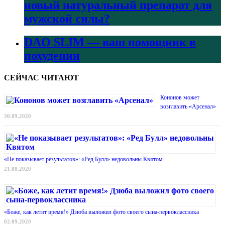
новый натуральный препарат для
мужской силы?
DAO SLIM — ваш помощник в
похудении
СЕЙЧАС ЧИТАЮТ
Кононов может
возглавить «Арсенал»
30.09.2020
«Не показывает результатов»: «Ред Булл» недовольны Квятом
21.08.2020
«Боже, как летит время!» Дзюба выложил фото своего сына-первоклассника
02.09.2020