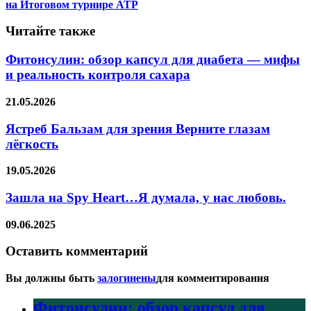
на Итоговом турнире ATP
Читайте также
Фитонсулин: обзор капсул для диабета — мифы
и реальность контроля сахара
21.05.2026
Ястреб Бальзам для зрения Верните глазам
лёгкость
19.05.2026
Зашла на Spy Heart…Я думала, у нас любовь.
09.06.2025
Оставить комментарий
Вы должны быть
залогинены
для комментирования
Фитонсулин: обзор капсул для