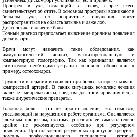
усилением. Дискомфорт усиливается, если прилечь;
Прострел в ухе, отдающий в голову, скорее всего
свидетельствует об отите. В основном прострелы возникают в
больном ухе, но неприятные ощущения могут
распространиться на область затылка и даже лоб.
Диагностика и лечение боли
Точный диагноз предполагает выяснение причины появления
дискомфорта.
Врачи могут назначить такие обследования, как
иммунологический анализ, магниторезонансную и
компьютерную томографию. Так как краниалгия является
симптомом, необходимо устранить основное заболевание, к
примеру, остеохондроз.
Трудности в терапии возникают при болях, которые вызваны
компрессией артерий. В таких ситуациях комплекс лечения
включает миорелаксанты, средства для тонизирования вен, а
также диуретические препараты.
Головная боль – это не просто явление, это симптом,
указывающий на нарушения в работе организма. Она является
сложным процессом, поэтому устранять ее самостоятельно
крайне не рекомендуется, особенно при регулярном
появлении. При появлении регулярных приступов требуется
помощь профессионального специалиста, который