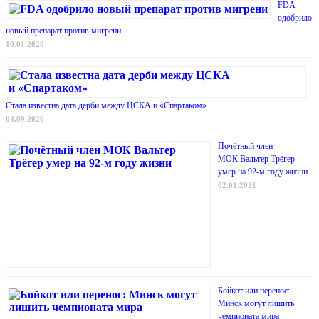
FDA
одобрило
новый препарат против мигрени
10.01.2020
Стала известна дата дерби между ЦСКА и «Спартаком»
04.09.2020
Почётный член
МОК Вальтер Трёгер
умер на 92-м году жизни
02.01.2021
Бойкот или перенос:
Минск могут лишить
чемпионата мира