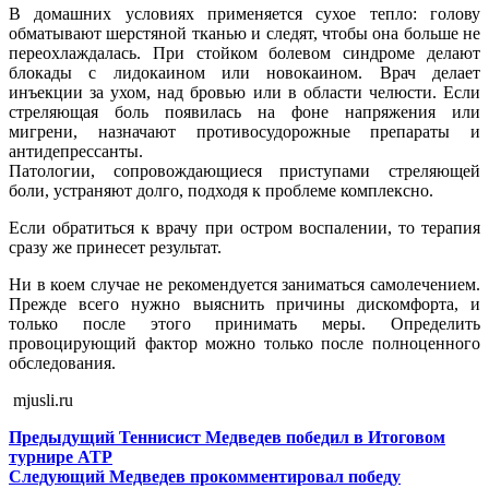
В домашних условиях применяется сухое тепло: голову
обматывают шерстяной тканью и следят, чтобы она больше не
переохлаждалась. При стойком болевом синдроме делают
блокады с лидокаином или новокаином. Врач делает
инъекции за ухом, над бровью или в области челюсти. Если
стреляющая боль появилась на фоне напряжения или
мигрени, назначают противосудорожные препараты и
антидепрессанты.
Патологии, сопровождающиеся приступами стреляющей
боли, устраняют долго, подходя к проблеме комплексно.
Если обратиться к врачу при остром воспалении, то терапия
сразу же принесет результат.
Ни в коем случае не рекомендуется заниматься самолечением.
Прежде всего нужно выяснить причины дискомфорта, и
только после этого принимать меры. Определить
провоцирующий фактор можно только после полноценного
обследования.
mjusli.ru
Предыдущий
Теннисист Медведев победил в Итоговом
турнире ATP
Следующий
Медведев прокомментировал победу