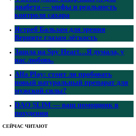
диабета — мифы и реальность
контроля сахара
Ястреб Бальзам для зрения
Верните глазам лёгкость
Зашла на Spy Heart…Я думала, у
нас любовь.
Alfa Play: стоит ли пробовать
новый натуральный препарат для
мужской силы?
DAO SLIM — ваш помощник в
похудении
СЕЙЧАС ЧИТАЮТ