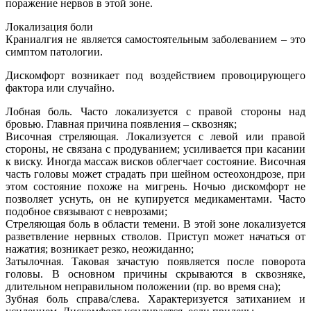
поражение нервов в этой зоне.
Локализация боли
Краниалгия не является самостоятельным заболеванием – это
симптом патологии.
Дискомфорт возникает под воздействием провоцирующего
фактора или случайно.
Лобная боль. Часто локализуется с правой стороны над
бровью. Главная причина появления – сквозняк;
Височная стреляющая. Локализуется с левой или правой
стороны, не связана с продуванием; усиливается при касании
к виску. Иногда массаж висков облегчает состояние. Височная
часть головы может страдать при шейном остеохондрозе, при
этом состояние похоже на мигрень. Ночью дискомфорт не
позволяет уснуть, он не купируется медикаментами. Часто
подобное связывают с неврозами;
Стреляющая боль в области темени. В этой зоне локализуется
разветвление нервных стволов. Приступ может начаться от
нажатия; возникает резко, неожиданно;
Затылочная. Таковая зачастую появляется после поворота
головы. В основном причины скрываются в сквозняке,
длительном неправильном положении (пр. во время сна);
Зубная боль справа/слева. Характеризуется затиханием и