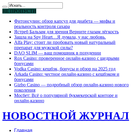
НЕ ПРОПУСТИ
Фитонсулин: обзор капсул для диабета — мифы и
реальность контроля сахара
Ястреб Бальзам для зрения Верните глазам лёгкость
Зашла на Spy Heart…Я думала, у нас любовь.
Alfa Play: стоит ли пробовать новый натуральный
препарат для мужской силы?
DAO SLIM — ваш помощник в похудении
Rox Casino: проверенное онлайн-казино с щедрыми
бонусами
Vodka Casino: кешбэк, бонусы и обзор на 2025 год
Arkada Casino: честное онлайн-казино с кешбэком и
бонусами
Gizbo Casino — подробный обзор онлайн-казино нового
поколения
Мосбет: Всё о популярной букмекерской конторе и
онлайн-казино
НОВОСТНОЙ ЖУРНАЛ
Главная