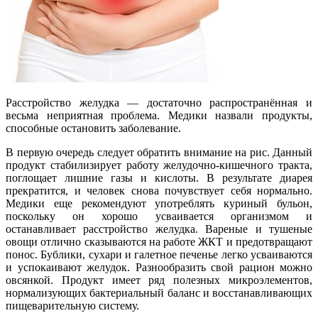
Расстройство желудка — достаточно распространённая и
весьма неприятная проблема. Медики назвали продукты,
способные остановить заболевание.
В первую очередь следует обратить внимание на рис. Данный
продукт стабилизирует работу желудочно-кишечного тракта,
поглощает лишние газы и кислоты. В результате диарея
прекратится, и человек снова почувствует себя нормально.
Медики еще рекомендуют употреблять куриный бульон,
поскольку он хорошо усваивается организмом и
останавливает расстройство желудка. Вареные и тушеные
овощи отлично сказываются на работе ЖКТ и предотвращают
понос. Бублики, сухари и галетное печенье легко усваиваются
и успокаивают желудок. Разнообразить свой рацион можно
овсянкой. Продукт имеет ряд полезных микроэлементов,
нормализующих бактериальный баланс и восстанавливающих
пищеварительную систему.