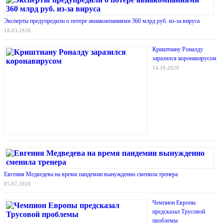
Эксперты предупредили о потере авиакомпаниями 360 млрд руб. из-за вируса
18.03.2020
Криштиану Роналду
заразился коронавирусом
14.10.2020
Евгения Медведева на время пандемии вынужденно сменила тренера
05.07.2020
Чемпион Европы
предсказал Трусовой
проблемы