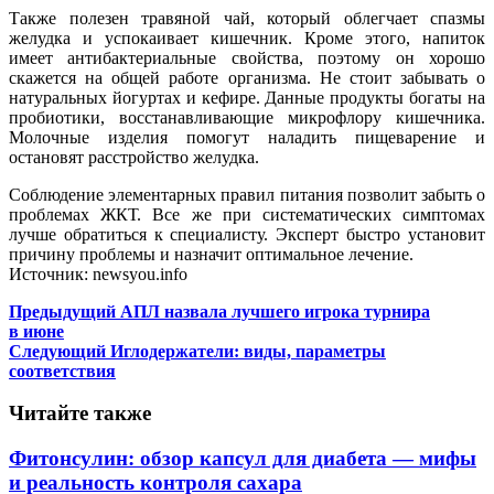
Также полезен травяной чай, который облегчает спазмы
желудка и успокаивает кишечник. Кроме этого, напиток
имеет антибактериальные свойства, поэтому он хорошо
скажется на общей работе организма. Не стоит забывать о
натуральных йогуртах и кефире. Данные продукты богаты на
пробиотики, восстанавливающие микрофлору кишечника.
Молочные изделия помогут наладить пищеварение и
остановят расстройство желудка.
Соблюдение элементарных правил питания позволит забыть о
проблемах ЖКТ. Все же при систематических симптомах
лучше обратиться к специалисту. Эксперт быстро установит
причину проблемы и назначит оптимальное лечение.
Источник: newsyou.info
Предыдущий
АПЛ назвала лучшего игрока турнира
в июне
Следующий
Иглодержатели: виды, параметры
соответствия
Читайте также
Фитонсулин: обзор капсул для диабета — мифы
и реальность контроля сахара