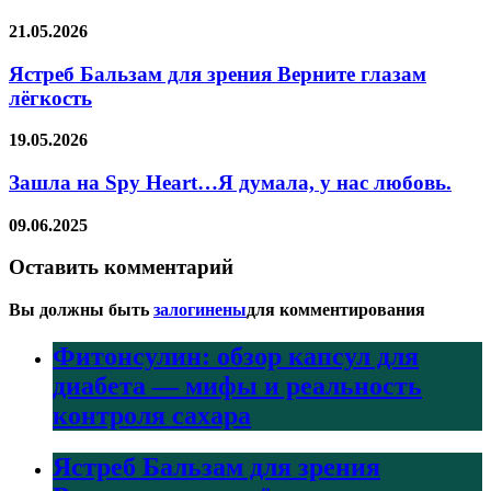
21.05.2026
Ястреб Бальзам для зрения Верните глазам
лёгкость
19.05.2026
Зашла на Spy Heart…Я думала, у нас любовь.
09.06.2025
Оставить комментарий
Вы должны быть
залогинены
для комментирования
Фитонсулин: обзор капсул для
диабета — мифы и реальность
контроля сахара
Ястреб Бальзам для зрения