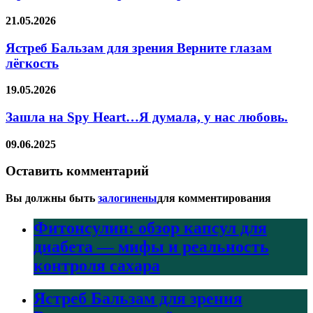
21.05.2026
Ястреб Бальзам для зрения Верните глазам
лёгкость
19.05.2026
Зашла на Spy Heart…Я думала, у нас любовь.
09.06.2025
Оставить комментарий
Вы должны быть
залогинены
для комментирования
Фитонсулин: обзор капсул для
диабета — мифы и реальность
контроля сахара
Ястреб Бальзам для зрения