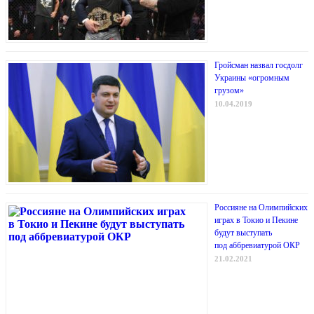
Гройсман назвал госдолг
Украины «огромным
грузом»
10.04.2019
Россияне на Олимпийских
играх в Токио и Пекине
будут выступать
под аббревиатурой ОКР
21.02.2021