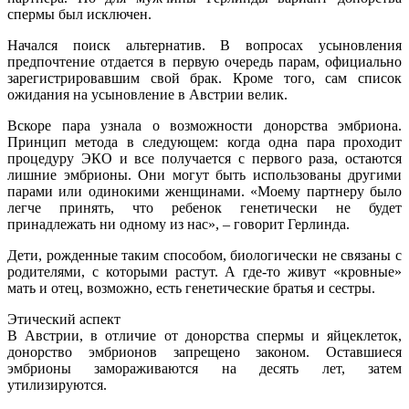
спермы был исключен.
Начался поиск альтернатив. В вопросах усыновления
предпочтение отдается в первую очередь парам, официально
зарегистрировавшим свой брак. Кроме того, сам список
ожидания на усыновление в Австрии велик.
Вскоре пара узнала о возможности донорства эмбриона.
Принцип метода в следующем: когда одна пара проходит
процедуру ЭКО и все получается с первого раза, остаются
лишние эмбрионы. Они могут быть использованы другими
парами или одинокими женщинами. «Моему партнеру было
легче принять, что ребенок генетически не будет
принадлежать ни одному из нас», – говорит Герлинда.
Дети, рожденные таким способом, биологически не связаны с
родителями, с которыми растут. А где-то живут «кровные»
мать и отец, возможно, есть генетические братья и сестры.
Этический аспект
В Австрии, в отличие от донорства спермы и яйцеклеток,
донорство эмбрионов запрещено законом. Оставшиеся
эмбрионы замораживаются на десять лет, затем
утилизируются.