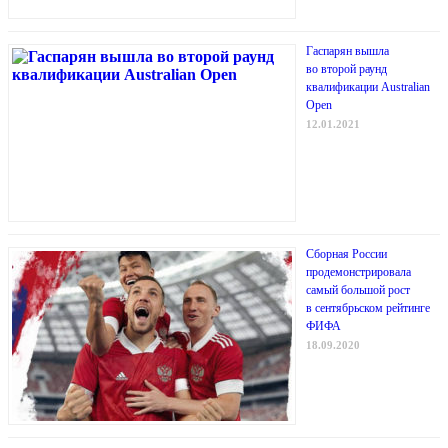
Гаспарян вышла
во второй раунд
квалификации Australian
Open
12.01.2021
Сборная России
продемонстрировала
самый большой рост
в сентябрьском рейтинге
ФИФА
18.09.2020