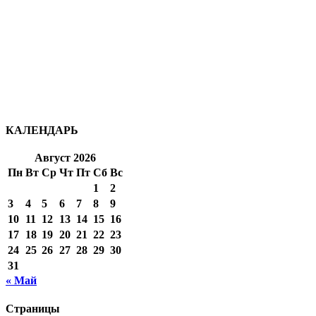
КАЛЕНДАРЬ
Август 2026
Пн
Вт
Ср
Чт
Пт
Сб
Вс
1
2
3
4
5
6
7
8
9
10
11
12
13
14
15
16
17
18
19
20
21
22
23
24
25
26
27
28
29
30
31
« Май
Страницы