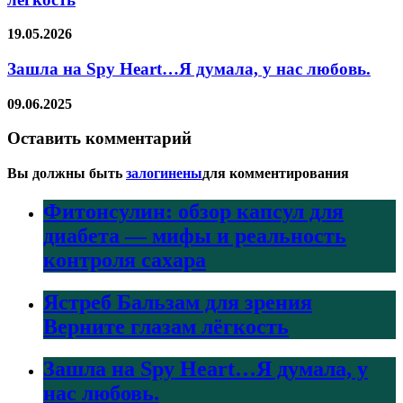
19.05.2026
Зашла на Spy Heart…Я думала, у нас любовь.
09.06.2025
Оставить комментарий
Вы должны быть
залогинены
для комментирования
Фитонсулин: обзор капсул для
диабета — мифы и реальность
контроля сахара
Ястреб Бальзам для зрения
Верните глазам лёгкость
Зашла на Spy Heart…Я думала, у
нас любовь.