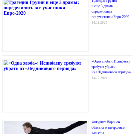
Трагедия Грузии
и еще 3 драмы:
определились
все участники Евро-2020
14.11.2020
«Одна злоба»: Исинбаеву
требуют убрать
из «Ледникового периода»
13.10.2020
Фигурист Воронов
объявил о завершении
карьеры