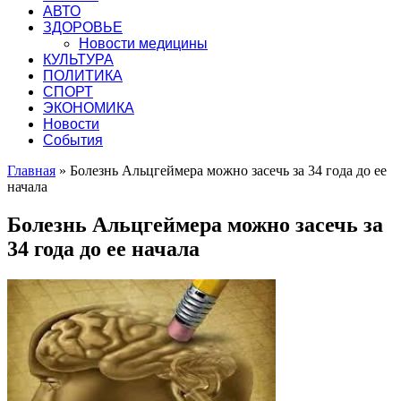
АВТО
ЗДОРОВЬЕ
Новости медицины
КУЛЬТУРА
ПОЛИТИКА
СПОРТ
ЭКОНОМИКА
Новости
События
Главная
»
Болезнь Альцгеймера можно засечь за 34 года до ее
начала
Болезнь Альцгеймера можно засечь за
34 года до ее начала