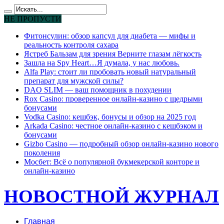
НЕ ПРОПУСТИ
Фитонсулин: обзор капсул для диабета — мифы и
реальность контроля сахара
Ястреб Бальзам для зрения Верните глазам лёгкость
Зашла на Spy Heart…Я думала, у нас любовь.
Alfa Play: стоит ли пробовать новый натуральный
препарат для мужской силы?
DAO SLIM — ваш помощник в похудении
Rox Casino: проверенное онлайн-казино с щедрыми
бонусами
Vodka Casino: кешбэк, бонусы и обзор на 2025 год
Arkada Casino: честное онлайн-казино с кешбэком и
бонусами
Gizbo Casino — подробный обзор онлайн-казино нового
поколения
Мосбет: Всё о популярной букмекерской конторе и
онлайн-казино
НОВОСТНОЙ ЖУРНАЛ
Главная