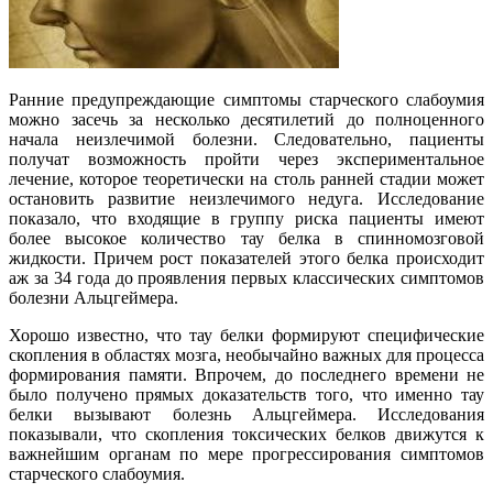
Ранние предупреждающие симптомы старческого слабоумия
можно засечь за несколько десятилетий до полноценного
начала неизлечимой болезни. Следовательно, пациенты
получат возможность пройти через экспериментальное
лечение, которое теоретически на столь ранней стадии
может
остановить развитие неизлечимого недуга. Исследование
показало, что входящие в группу риска пациенты имеют
более высокое количество тау белка в спинномозговой
жидкости. Причем рост показателей этого белка происходит
аж за 34 года до проявления первых классических симптомов
болезни Альцгеймера.
Хорошо известно, что тау белки формируют специфические
скопления в областях мозга, необычайно важных для процесса
формирования памяти. Впрочем, до последнего времени не
было получено прямых доказательств того, что именно тау
белки вызывают болезнь Альцгеймера. Исследования
показывали, что скопления токсических белков движутся к
важнейшим органам по мере прогрессирования симптомов
старческого слабоумия.