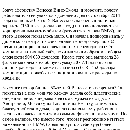
Зовут аферистку Ванесса Винс-Смолл, и морочить голову
работодателю ей удавалось довольно долго: с октября 2014
года по июнь 2017-го. У Ванессы была очень приличная
зарплата (150 тысяч долларов в год) и право пользоваться
корпоративным автомобилем (разумеется, марки BMW), но
этого Ванессе показалось мало. Она начала подворовывать у
дилерского центра и в означенный период совершила 65
несанкционированных электронных переводов со счёта
компании на личный счёт, похитив таким образом в общем
сложности 904 659 долларов. Кроме того она выписала 28
фальшивых чеков на общую сумму 207 778 для оплаты
личных расходов, а также назначила себе 31 452 доллара
компенсации за якобы несанкционированные расходы по
кредитке.
Зачем же понадобились 50-летней Ванессе такие деньги? Она
покупала на них модную одежду, делала себе пластические
операции, летала первым классом с мужем на отдых в
Австралию, Мексику, на Гавайи и на Ямайку, занималась
благоустройством дома, ради чего наняла кучу рабочих и
расплачивалась с ними теми самыми фиктивными чеками. Но
самое нелепое, что вместо того, чтобы преспокойно кататься
на «халявной» BMW, барышня купила себе куда более
дешёвый, но эффектный Ford Mustang… Суд впоследствии