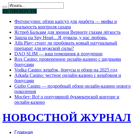
НЕ ПРОПУСТИ
Фитонсулин: обзор капсул для диабета — мифы и
реальность контроля сахара
Ястреб Бальзам для зрения Верните глазам лёгкость
Зашла на Spy Heart…Я думала, у нас любовь.
Alfa Play: стоит ли пробовать новый натуральный
препарат для мужской силы?
DAO SLIM — ваш помощник в похудении
Rox Casino: проверенное онлайн-казино с щедрыми
бонусами
Vodka Casino: кешбэк, бонусы и обзор на 2025 год
Arkada Casino: честное онлайн-казино с кешбэком и
бонусами
Gizbo Casino — подробный обзор онлайн-казино нового
поколения
Мосбет: Всё о популярной букмекерской конторе и
онлайн-казино
НОВОСТНОЙ ЖУРНАЛ
Главная