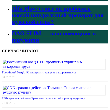
Alfa Play: стоит ли пробовать
новый натуральный препарат для
мужской силы?
DAO SLIM — ваш помощник в
похудении
СЕЙЧАС ЧИТАЮТ
Российский боец UFC пропустит турнир из-за коронавируса
30.09.2020
CNN сравнил действия Трампа в Сирии с игрой в русскую рулетку
21.10.2019