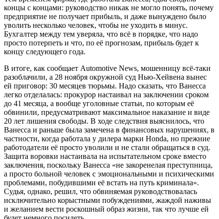
концы с концами: руководство никак не могло понять, почему
предприятие не получает прибыль, и даже вынуждено было
уволить несколько человек, чтобы не уходить в минус.
Бухгалтер между тем уверяла, что всё в порядке, что надо
просто потерпеть и что, по её прогнозам, прибыль будет к
концу следующего года.
В итоге, как сообщает Automotive News, мошенницу всё-таки
разоблачили, а 28 ноября окружной суд Нью-Хейвена вынес
ей приговор: 30 месяцев тюрьмы. Надо сказать, что Ванесса
легко отделалась: прокурор настаивал на заключении сроком
до 41 месяца, а вообще уголовные статьи, по которым её
обвинили, предусматривают максимальное наказание и виде
20 лет лишения свободы. В ходе следствия выяснилось, что
Ванесса и раньше была замечена в финансовых нарушениях, в
частности, когда работала у дилера марки Honda, но прежние
работодатели её просто уволили и не стали обращаться в суд.
Защита воровки настаивала на испытательном сроке вместо
заключения, поскольку Ванесса «не закоренелая преступница,
а просто больной человек с эмоциональными и психическими
проблемами, побудившими её встать на путь криминала».
Судья, однако, решил, что обвиняемая руководствовалась
исключительно корыстными побуждениями, жаждой наживы
и желанием вести роскошный образ жизни, так что лучше ей
будет немного посидеть.