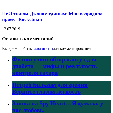
Не Элтоном Джоном единым: Mini возродила
проект Rocketman
12.07.2019
Оставить комментарий
Вы должны быть
залогинены
для комментирования
Фитонсулин: обзор капсул для
диабета — мифы и реальность
контроля сахара
Ястреб Бальзам для зрения
Верните глазам лёгкость
Зашла на Spy Heart…Я думала, у
нас любовь.