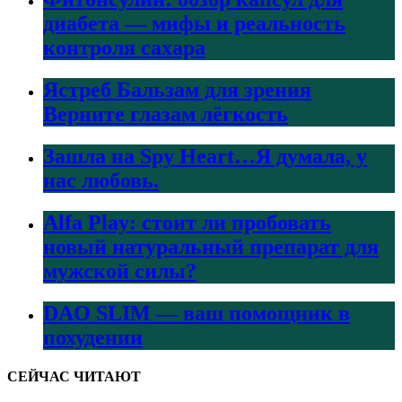
диабета — мифы и реальность
контроля сахара
Ястреб Бальзам для зрения
Верните глазам лёгкость
Зашла на Spy Heart…Я думала, у
нас любовь.
Alfa Play: стоит ли пробовать
новый натуральный препарат для
мужской силы?
DAO SLIM — ваш помощник в
похудении
СЕЙЧАС ЧИТАЮТ