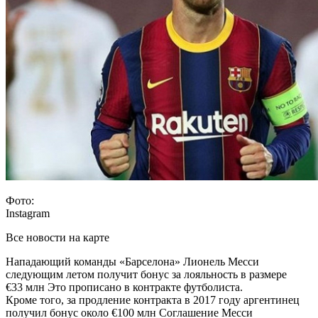
Фото:
Instagram
Все новости на карте
Нападающий команды «Барселона» Лионель Месси
следующим летом получит бонус за лояльность в размере
€33 млн Это прописано в контракте футболиста.
Кроме того, за продление контракта в 2017 году аргентинец
получил бонус около €100 млн Соглашение Месси