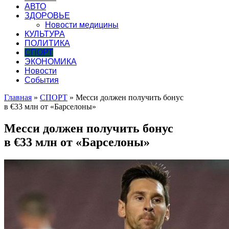
АВТО
ЗДОРОВЬЕ
Новости медицины
КУЛЬТУРА
ПОЛИТИКА
СПОРТ
ЭКОНОМИКА
Новости
События
Главная
»
СПОРТ
»
Месси должен получить бонус
в €33 млн от «Барселоны»
Месси должен получить бонус
в €33 млн от «Барселоны»