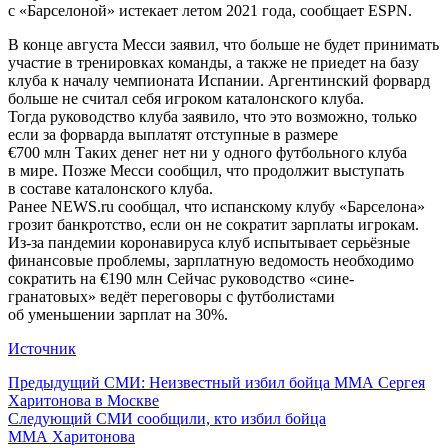
с «Барселоной» истекает летом 2021 года, сообщает ESPN.
В конце августа Месси заявил, что больше не будет принимать
участие в тренировках команды, а также не приедет на базу
клуба к началу чемпионата Испании. Аргентинский форвард
больше не считал себя игроком каталонского клуба.
Тогда руководство клуба заявило, что это возможно, только
если за форварда выплатят отступные в размере
€700 млн Таких денег нет ни у одного футбольного клуба
в мире. Позже Месси сообщил, что продолжит выступать
в составе каталонского клуба.
Ранее NEWS.ru сообщал, что испанскому клубу «Барселона»
грозит банкротство, если он не сократит зарплаты игрокам.
Из-за пандемии коронавируса клуб испытывает серьёзные
финансовые проблемы, зарплатную ведомость необходимо
сократить на €190 млн Сейчас руководство «сине-
гранатовых» ведёт переговоры с футболистами
об уменьшении зарплат на 30%.
Источник
Предыдущий
СМИ: Неизвестный избил бойца ММА Сергея
Харитонова в Москве
Следующий
СМИ сообщили, кто избил бойца
ММА Харитонова