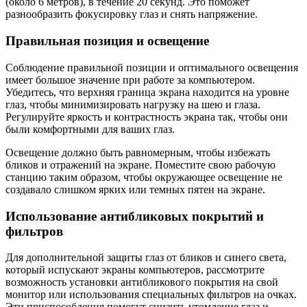
(около 6 метров), в течение 20 секунд. Это поможет
разнообразить фокусировку глаз и снять напряжение.
Правильная позиция и освещение
Соблюдение правильной позиции и оптимального освещения
имеет большое значение при работе за компьютером.
Убедитесь, что верхняя граница экрана находится на уровне
глаз, чтобы минимизировать нагрузку на шею и глаза.
Регулируйте яркость и контрастность экрана так, чтобы они
были комфортными для ваших глаз.
Освещение должно быть равномерным, чтобы избежать
бликов и отражений на экране. Поместите свою рабочую
станцию таким образом, чтобы окружающее освещение не
создавало слишком ярких или темных пятен на экране.
Использование антибликовых покрытий и
фильтров
Для дополнительной защиты глаз от бликов и синего света,
который испускают экраны компьютеров, рассмотрите
возможность установки антибликового покрытия на свой
монитор или использования специальных фильтров на очках.
Эти приспособления помогут снизить утомление глаз и