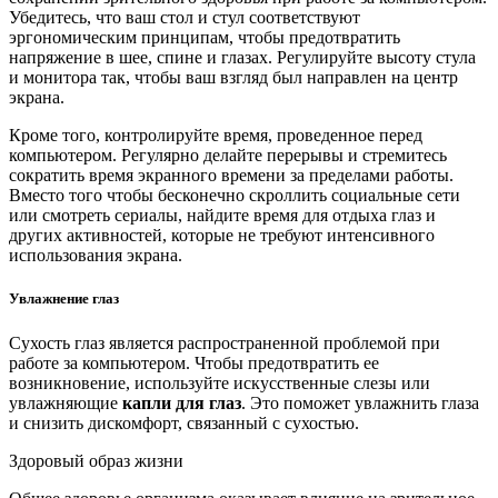
Убедитесь, что ваш стол и стул соответствуют
эргономическим принципам, чтобы предотвратить
напряжение в шее, спине и глазах. Регулируйте высоту стула
и монитора так, чтобы ваш взгляд был направлен на центр
экрана.
Кроме того, контролируйте время, проведенное перед
компьютером. Регулярно делайте перерывы и стремитесь
сократить время экранного времени за пределами работы.
Вместо того чтобы бесконечно скроллить социальные сети
или смотреть сериалы, найдите время для отдыха глаз и
других активностей, которые не требуют интенсивного
использования экрана.
Увлажнение глаз
Сухость глаз является распространенной проблемой при
работе за компьютером. Чтобы предотвратить ее
возникновение, используйте искусственные слезы или
увлажняющие
капли для глаз
. Это поможет увлажнить глаза
и снизить дискомфорт, связанный с сухостью.
Здоровый образ жизни